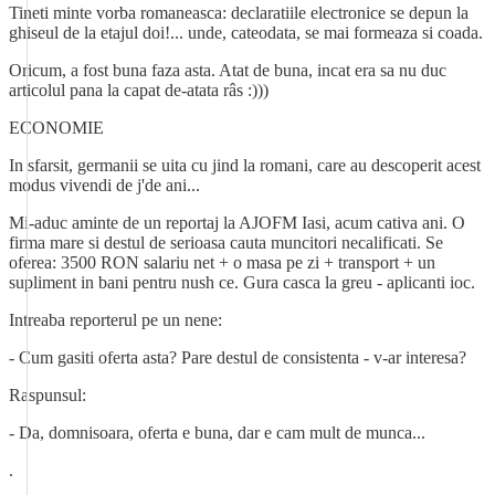
Tineti minte vorba romaneasca: declaratiile electronice se depun la
ghiseul de la etajul doi!... unde, cateodata, se mai formeaza si coada.
Oricum, a fost buna faza asta. Atat de buna, incat era sa nu duc
articolul pana la capat de-atata râs :)))
ECONOMIE
In sfarsit, germanii se uita cu jind la romani, care au descoperit acest
modus vivendi de j'de ani...
Mi-aduc aminte de un reportaj la AJOFM Iasi, acum cativa ani. O
firma mare si destul de serioasa cauta muncitori necalificati. Se
oferea: 3500 RON salariu net + o masa pe zi + transport + un
supliment in bani pentru nush ce. Gura casca la greu - aplicanti ioc.
Intreaba reporterul pe un nene:
- Cum gasiti oferta asta? Pare destul de consistenta - v-ar interesa?
Raspunsul:
- Da, domnisoara, oferta e buna, dar e cam mult de munca...
.