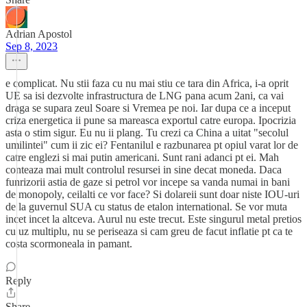
Adrian Apostol
Sep 8, 2023
e complicat. Nu stii faza cu nu mai stiu ce tara din Africa, i-a oprit
UE sa isi dezvolte infrastructura de LNG pana acum 2ani, ca vai
draga se supara zeul Soare si Vremea pe noi. Iar dupa ce a inceput
criza energetica ii pune sa mareasca exportul catre europa. Ipocrizia
asta o stim sigur. Eu nu ii plang. Tu crezi ca China a uitat "secolul
umilintei" cum ii zic ei? Fentanilul e razbunarea pt opiul varat lor de
catre englezi si mai putin americani. Sunt rani adanci pt ei. Mah
conteaza mai mult controlul resursei in sine decat moneda. Daca
funrizorii astia de gaze si petrol vor incepe sa vanda numai in bani
de monopoly, ceilalti ce vor face? Si dolareii sunt doar niste IOU-uri
de la guvernul SUA cu status de etalon international. Se vor muta
incet incet la altceva. Aurul nu este trecut. Este singurul metal pretios
cu uz multiplu, nu se periseaza si cam greu de facut inflatie pt ca te
costa scormoneala in pamant.
Reply
Share