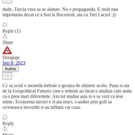
dude..Turcia vrea sa se alature. Nu e propaganda. E mult mai
importanta decat ce a fost la Bucuresti, aia cu Trei Lacuri :))
Reply (1)
Share
Derapaje
Sep 8, 2023
Author
Ca sa scoti o moneda trebuie o groaza de aliniere acolo. Pana si aia
de la Geopolitical Futures care-s retinuti au facut o analiza care arata
ca-s prea mari diferentele. Am tot studiat asta si o sa vezi ca iese
nimic. Economia turciei e si aia muci, s-audus prin golf sa
cereseasca investitii si au inflatia cat casa.
Reply
Share