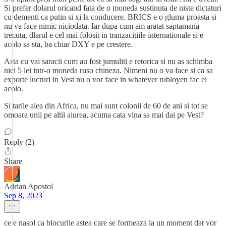
Si prefer dolarul oricand fata de o moneda sustinuta de niste dictaturi
cu dementi ca putin si xi la conducere. BRICS e o gluma proasta si
nu va face nimic niciodata. Iar dupa cum am aratat saptamana
trecuta, dlarul e cel mai folosit in tranzacitiile internationale si e
acolo sa sta, ba chiar DXY e pe crestere.
Asta cu vai saracii cum au fost jumuliti e retorica si nu as schimba
nici 5 lei intr-o moneda ruso chineza. Nimeni nu o va face si ca sa
exporte lucruri in Vest nu o vor face in whatever rubloyen fac ei
acolo.
Si tarile alea din Africa, nu mai sunt colonii de 60 de ani si tot se
omoara unii pe altii aiurea, acuma cata vina sa mai dai pe Vest?
Reply (2)
Share
Adrian Apostol
Sep 8, 2023
ce e nasol ca blocurile astea care se formeaza la un moment dat vor