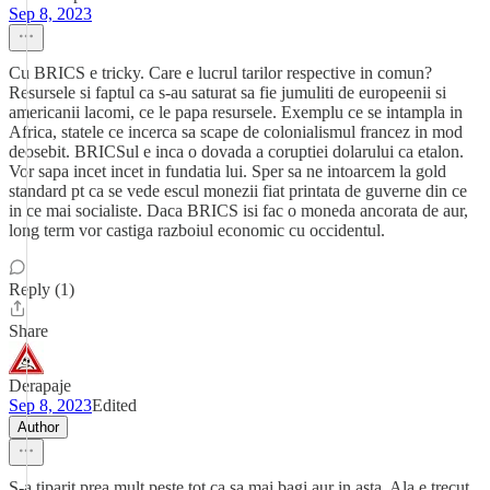
Sep 8, 2023
Cu BRICS e tricky. Care e lucrul tarilor respective in comun?
Resursele si faptul ca s-au saturat sa fie jumuliti de europeenii si
americanii lacomi, ce le papa resursele. Exemplu ce se intampla in
Africa, statele ce incerca sa scape de colonialismul francez in mod
deosebit. BRICSul e inca o dovada a coruptiei dolarului ca etalon.
Vor sapa incet incet in fundatia lui. Sper sa ne intoarcem la gold
standard pt ca se vede escul monezii fiat printata de guverne din ce
in ce mai socialiste. Daca BRICS isi fac o moneda ancorata de aur,
long term vor castiga razboiul economic cu occidentul.
Reply (1)
Share
Derapaje
Sep 8, 2023
Edited
Author
S-a tiparit prea mult peste tot ca sa mai bagi aur in asta. Ala e trecut.