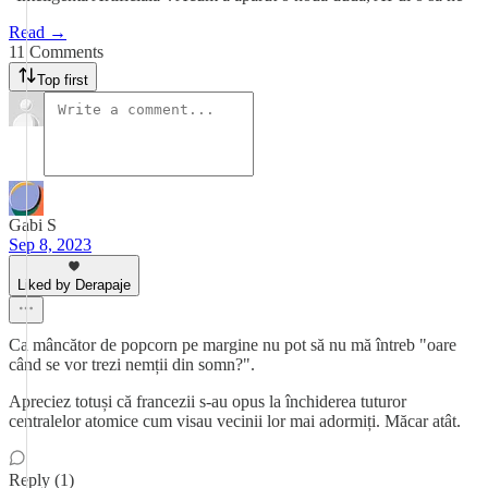
Read →
11 Comments
Top first
Gabi S
Sep 8, 2023
Liked by Derapaje
Ca mâncător de popcorn pe margine nu pot să nu mă întreb "oare
când se vor trezi nemții din somn?".
Apreciez totuși că francezii s-au opus la închiderea tuturor
centralelor atomice cum visau vecinii lor mai adormiți. Măcar atât.
Reply (1)