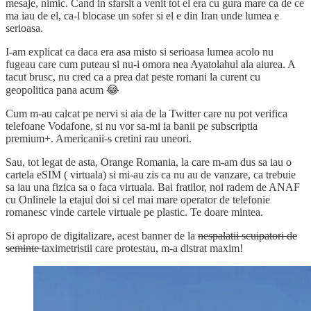
mesaje, nimic. Cand in sfarsit a venit tot el era cu gura mare ca de ce
ma iau de el, ca-l blocase un sofer si el e din Iran unde lumea e
serioasa.
I-am explicat ca daca era asa misto si serioasa lumea acolo nu
fugeau care cum puteau si nu-i omora nea Ayatolahul ala aiurea. A
tacut brusc, nu cred ca a prea dat peste romani la curent cu
geopolitica pana acum 😂
Cum m-au calcat pe nervi si aia de la Twitter care nu pot verifica
telefoane Vodafone, si nu vor sa-mi ia banii pe subscriptia
premium+. Americanii-s cretini rau uneori.
Sau, tot legat de asta, Orange Romania, la care m-am dus sa iau o
cartela eSIM ( virtuala) si mi-au zis ca nu au de vanzare, ca trebuie
sa iau una fizica sa o faca virtuala. Bai fratilor, noi radem de ANAF
cu Onlinele la etajul doi si cel mai mare operator de telefonie
romanesc vinde cartele virtuale pe plastic. Te doare mintea.
Si apropo de digitalizare, acest banner de la
nespalatii scuipatori de
seminte
taximetristii care protestau, m-a distrat maxim!