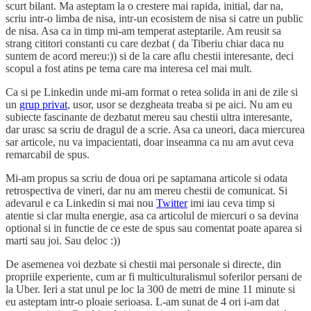
scurt bilant. Ma asteptam la o crestere mai rapida, initial, dar na,
scriu intr-o limba de nisa, intr-un ecosistem de nisa si catre un public
de nisa. Asa ca in timp mi-am temperat asteptarile. Am reusit sa
strang cititori constanti cu care dezbat ( da Tiberiu chiar daca nu
suntem de acord mereu:)) si de la care aflu chestii interesante, deci
scopul a fost atins pe tema care ma interesa cel mai mult.
Ca si pe Linkedin unde mi-am format o retea solida in ani de zile si
un
grup privat
, usor, usor se dezgheata treaba si pe aici. Nu am eu
subiecte fascinante de dezbatut mereu sau chestii ultra interesante,
dar urasc sa scriu de dragul de a scrie. Asa ca uneori, daca miercurea
sar articole, nu va impacientati, doar inseamna ca nu am avut ceva
remarcabil de spus.
Mi-am propus sa scriu de doua ori pe saptamana articole si odata
retrospectiva de vineri, dar nu am mereu chestii de comunicat. Si
adevarul e ca Linkedin si mai nou
Twitter
imi iau ceva timp si
atentie si clar multa energie, asa ca articolul de miercuri o sa devina
optional si in functie de ce este de spus sau comentat poate aparea si
marti sau joi. Sau deloc :))
De asemenea voi dezbate si chestii mai personale si directe, din
propriile experiente, cum ar fi multiculturalismul soferilor persani de
la Uber. Ieri a stat unul pe loc la 300 de metri de mine 11 minute si
eu asteptam intr-o ploaie serioasa. L-am sunat de 4 ori i-am dat