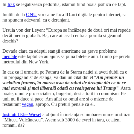
In
Irak
se legalizeaza pedofilia, islamul fiind boala psihica de fapt.
Inutilii de la
ONU
vor sa ne faca ID-uri digitale pentru internet, sa
nu spunem adevarul, ca e deranjant.
Ursula von der Leyen: ”Europa se încălzeşte de două ori mai repede
decât media globală. Ba, care ai lasat centrala pornita si geamul
deschis?
Dovada clara ca adeptii stangii americane au grave probleme
mentale
este faptul ca au ajuns sa puna biletele anti-Trump pe peretii
metroului din New York.
In caz ca il urmariti pe Patraru de la Starea natiei si aveti dubii ca e
un propagandist de stanga, va dau un citat din el “
Am promis un
socialism frumos, în marea asta de rahat de dreapta din ce în ce
mai extremă și mai iliberală odată cu realegerea lui Trump”
. Atata
poate, omul e pro socialism, bugetari, desi a trait in comunism. Pe
unii nu ii duce si pace. Am aflat ca omul are si o mizerie de
restaurant
vegan
, apropo. Cu preturi penale ca el.
Institutul Elie Wiesel
a obținut în instanță schimbarea numelui străzii
”Mircea Vulcănescu”. Avem sub 3000 de evrei in tara, cetateni
romani, da?