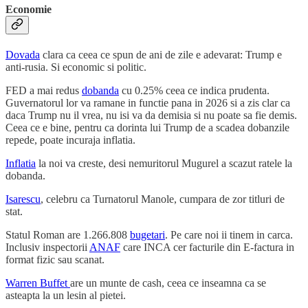
Economie
Dovada
clara ca ceea ce spun de ani de zile e adevarat: Trump e
anti-rusia. Si economic si politic.
FED a mai redus
dobanda
cu 0.25% ceea ce indica prudenta.
Guvernatorul lor va ramane in functie pana in 2026 si a zis clar ca
daca Trump nu il vrea, nu isi va da demisia si nu poate sa fie demis.
Ceea ce e bine, pentru ca dorinta lui Trump de a scadea dobanzile
repede, poate incuraja inflatia.
Inflatia
la noi va creste, desi nemuritorul Mugurel a scazut ratele la
dobanda.
Isarescu
, celebru ca Turnatorul Manole, cumpara de zor titluri de
stat.
Statul Roman are 1.266.808
bugetari
. Pe care noi ii tinem in carca.
Inclusiv inspectorii
ANAF
care INCA cer facturile din E-factura in
format fizic sau scanat.
Warren Buffet
are un munte de cash, ceea ce inseamna ca se
asteapta la un lesin al pietei.