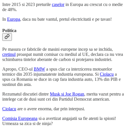
Intre 2015 si 2023 preturile
caselor
in Europa au crescut cu o medie
de 48%.
In
Europa
, daca nu bate vantul, pretul electricitatii e pe tavan!
Politica
Pe masura ce fabricile de masini europene incep sa se inchida,
cretinul
proaspat numit comisar cu mediul al UE, declara ca nu vrea
schimbarea tintelor aberante de carbon si protejarea industriei.
Apropo, CEO-ul
BMW
a spus clar ca interzicerea motoarelor
termice din 2035 injumatateste industria europeana. Si
Ciolacu
a
spus ca Romania se duce in cap fara industria auto, 13% din PIB e
sustinut din asta.
Rezumatul discutiei dintre
Musk si Joe Rogan
, merita vazut pentru a
intelege cat de dusi sunt cei din Partidul Democrat american.
Ciolacu
are o avere enorma, dar prin interpusi.
Comisia Europeana
si-a avertizat angajatii sa fie atenti la spioni!
Urmeaza sa zica si de ninja?