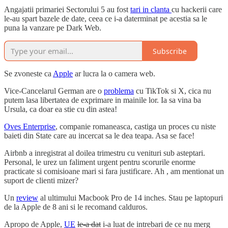
Angajatii primariei Sectorului 5 au fost
tari in clanta
cu hackerii care
le-au spart bazele de date, ceea ce i-a daterminat pe acestia sa le
puna la vanzare pe Dark Web.
Subscribe
Se zvoneste ca
Apple
ar lucra la o camera web.
Vice-Cancelarul German are o
problema
cu TikTok si X, cica nu
putem lasa libertatea de exprimare in mainile lor. Ia sa vina ba
Ursula, ca doar ea stie cu din astea!
Oves Enterprise
, companie romaneasca, castiga un proces cu niste
baieti din State care au incercat sa le dea teapa. Asa se face!
Airbnb a inregistrat al doilea trimestru cu venituri sub asteptari.
Personal, le urez un faliment urgent pentru scorurile enorme
practicate si comisioane mari si fara justificare. Ah , am mentionat un
suport de clienti mizer?
Un
review
al ultimului Macbook Pro de 14 inches. Stau pe laptopuri
de la Apple de 8 ani si le recomand calduros.
Apropo de Apple,
UE
le-a dat
i-a luat de intrebari de ce nu merg