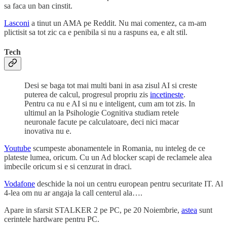
sa faca un ban cinstit.
Lasconi
a tinut un AMA pe Reddit. Nu mai comentez, ca m-am
plictisit sa tot zic ca e penibila si nu a raspuns ea, e alt stil.
Tech
Desi se baga tot mai multi bani in asa zisul AI si creste
puterea de calcul, progresul propriu zis
incetineste
.
Pentru ca nu e AI si nu e inteligent, cum am tot zis. In
ultimul an la Psihologie Cognitiva studiam retele
neuronale facute pe calculatoare, deci nici macar
inovativa nu e.
Youtube
scumpeste abonamentele in Romania, nu inteleg de ce
plateste lumea, oricum. Cu un Ad blocker scapi de reclamele alea
imbecile oricum si e si cenzurat in draci.
Vodafone
deschide la noi un centru european pentru securitate IT. Al
4-lea om nu ar angaja la call centerul ala….
Apare in sfarsit STALKER 2 pe PC, pe 20 Noiembrie,
astea
sunt
cerintele hardware pentru PC.