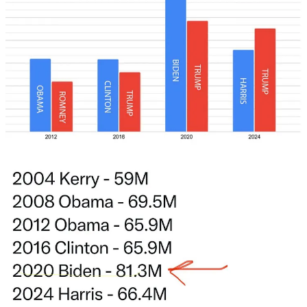
Avem
5500
gospodarii in Romania, care nu au avut niciodata
electricitate.
Un
vizual
foarte misto al constructiilor din Romania.
Pensiunile din
Bucovina
, care au deja preturi delirante, se asteapta
ca odata cu deschiderea Autostrazii Moldova, turistii sa dea navala,
in defavoarea Vaii Prahova.
Un istoric interesant al ONG-urilor lui
Soros
din Romania si cum au
crescut in influenta. E mai vechi, dar zic ca merita sa vedeti ce e
adevarat si nu in povestea cu batranul comunist.
38% din copiii nascuti in Anglia si Tara Galilor in 2023 provin din
mame nascute
in afara
Marii Britanii. V-am zis ca e boala mentala
acolo.
Cercetatorii israelieni au descoperit o
proteina
care impiedica
sistemul imunitar sa atace tumorile. Este foarte promitator pentru