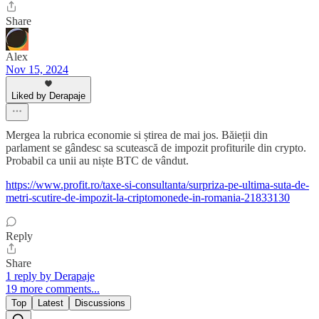
Share
Alex
Nov 15, 2024
Liked by Derapaje
Mergea la rubrica economie si știrea de mai jos. Băieții din
parlament se gândesc sa scutească de impozit profiturile din crypto.
Probabil ca unii au niște BTC de vândut.
https://www.profit.ro/taxe-si-consultanta/surpriza-pe-ultima-suta-de-
metri-scutire-de-impozit-la-criptomonede-in-romania-21833130
Reply
Share
1 reply by Derapaje
19 more comments...
Top
Latest
Discussions