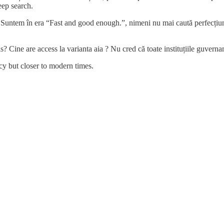
eep search.
Suntem în era “Fast and good enough.”, nimeni nu mai caută perfecțiun
 Cine are access la varianta aia ? Nu cred că toate instituțiile guvernam
y but closer to modern times.