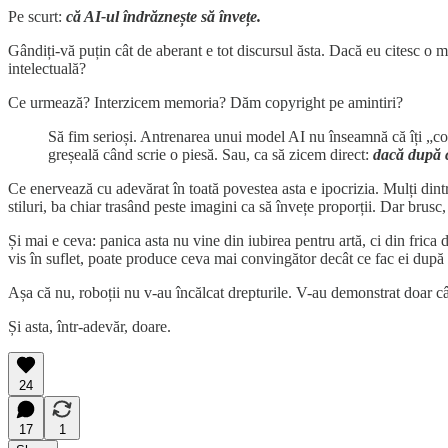
Pe scurt:
că AI-ul îndrăznește să învețe.
Gândiți-vă puțin cât de aberant e tot discursul ăsta. Dacă eu citesc o mi
intelectuală?
Ce urmează? Interzicem memoria? Dăm copyright pe amintiri?
Să fim serioși. Antrenarea unui model AI nu înseamnă că îți „co
greșeală când scrie o piesă. Sau, ca să zicem direct:
dacă după c
Ce enervează cu adevărat în toată povestea asta e ipocrizia. Mulți dint
stiluri, ba chiar trasând peste imagini ca să învețe proporții. Dar brus
Și mai e ceva: panica asta nu vine din iubirea pentru artă, ci din frica
vis în suflet, poate produce ceva mai convingător decât ce fac ei după d
Așa că nu, roboții nu v-au încălcat drepturile. V-au demonstrat doar cât
Și asta, într-adevăr, doare.
24
17
1