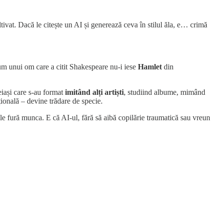
ltivat. Dacă le citește un AI și generează ceva în stilul ăla, e… crimă
um unui om care a citit Shakespeare nu-i iese
Hamlet
din
eiași care s-au format
imitând alți artiști
, studiind albume, mimând
țională – devine trădare de specie.
 le fură munca. E că AI-ul, fără să aibă copilărie traumatică sau vreun