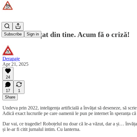
AI-ul a învățat din tine. Acum fă o criză!
Subscribe
Sign in
Derapaje
Apr 21, 2025
24
17
1
Share
Undeva prin 2022, inteligența artificială a învățat să deseneze, să scrie
Adică exact lucrurile pe care oamenii le pun pe internet în speranța c
Dar vai, ce tragedie! Roboțelul nu doar că le-a văzut, dar a și… învățat d
și le-ar fi citit jurnalul intim. Cu lanterna.