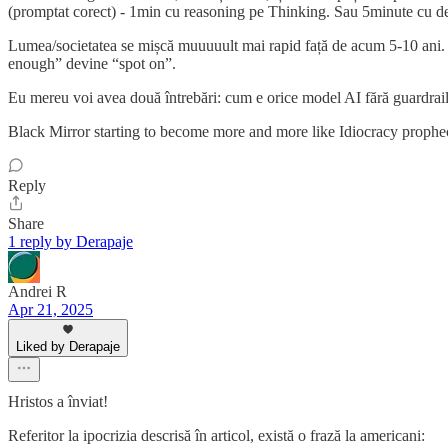
(promptat corect) - 1min cu reasoning pe Thinking. Sau 5minute cu d
Lumea/societatea se mișcă muuuuult mai rapid față de acum 5-10 ani. 
enough” devine “spot on”.
Eu mereu voi avea două întrebări: cum e orice model AI fără guardrails?
Black Mirror starting to become more and more like Idiocracy prophec
Reply
Share
1 reply by Derapaje
Andrei R
Apr 21, 2025
Liked by Derapaje
Hristos a înviat!
Referitor la ipocrizia descrisă în articol, există o frază la americani: