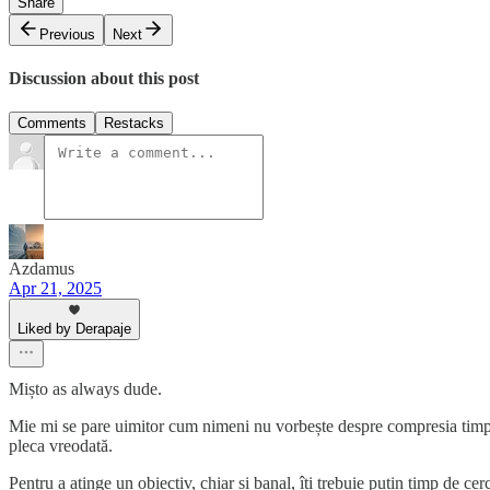
Share
Previous
Next
Discussion about this post
Comments
Restacks
Azdamus
Apr 21, 2025
Liked by Derapaje
Mișto as always dude.
Mie mi se pare uimitor cum nimeni nu vorbește despre compresia timpul
pleca vreodată.
Pentru a atinge un obiectiv, chiar și banal, îți trebuie puțin timp de c