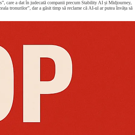
es”, care a dat în judecată companii precum Stability AI și Midjourney,
ala tronurilor”, dar a găsit timp să reclame că AI-ul ar putea învăța să