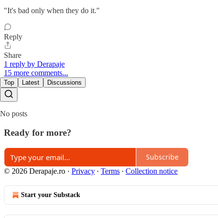
"It's bad only when they do it."
Reply
Share
1 reply by Derapaje
15 more comments...
Top
Latest
Discussions
No posts
Ready for more?
Subscribe
© 2026 Derapaje.ro
·
Privacy
∙
Terms
∙
Collection notice
Start your Substack