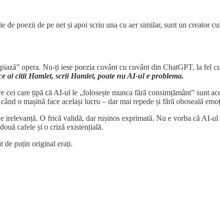
e de poezii de pe net și apoi scriu una cu aer similar, sunt un creator cu
piază” opera. Nu-ți iese poezia cuvânt cu cuvânt din ChatGPT, la fel c
e ai citit Hamlet, scrii Hamlet, poate nu AI-ul e problema.
re cei care țipă că AI-ul le „folosește munca fără consimțământ” sunt ac
c, când o mașină face același lucru – dar mai repede și fără oboseală emo
 de irelevanță. O frică validă, dar rușinos exprimată. Nu e vorba că AI-ul
ouă cafele și o criză existențială.
 de puțin original erați.