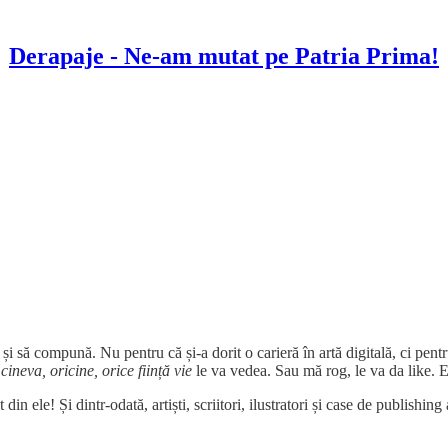
Derapaje - Ne-am mutat pe Patria Prima!
 și să compună. Nu pentru că și-a dorit o carieră în artă digitală, ci pent
ă
cineva, oricine, orice ființă vie
le va vedea. Sau mă rog, le va da like. 
in ele! Și dintr-odată, artiști, scriitori, ilustratori și case de publishin