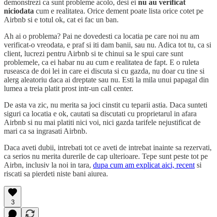
demonstrezi ca sunt probleme acolo, desi ei
nu au verificat
niciodata
cum e realitatea. Orice dement poate lista orice cotet pe
Airbnb si e totul ok, cat ei fac un ban.
Ah ai o problema? Pai ne dovedesti ca locatia pe care noi nu am
verificat-o vreodata, e praf si iti dam banii, sau nu. Adica tot tu, ca si
client, lucrezi pentru Airbnb si te chinui sa le spui care sunt
problemele, ca ei habar nu au cum e realitatea de fapt. E o ruleta
ruseasca de doi lei in care ei discuta si cu gazda, nu doar cu tine si
alerg aleatoriu daca ai dreptate sau nu. Esti la mila unui papagal din
lumea a treia platit prost intr-un call center.
De asta va zic, nu merita sa joci cinstit cu teparii astia. Daca sunteti
siguri ca locatia e ok, cautati sa discutati cu proprietarul in afara
Airbnb si nu mai platiti nici voi, nici gazda tarifele nejustificat de
mari ca sa ingrasati Airbnb.
Daca aveti dubii, intrebati tot ce aveti de intrebat inainte sa rezervati,
ca serios nu merita durerile de cap ulterioare. Tepe sunt peste tot pe
Airbn, inclusiv la noi in tara,
dupa cum am explicat aici, recent
si
riscati sa pierdeti niste bani aiurea.
3