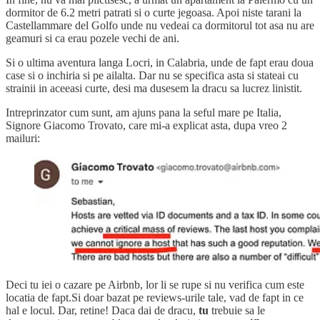
dormitor de 6.2 metri patrati si o curte jegoasa. Apoi niste tarani la
Castellammare del Golfo unde nu vedeai ca dormitorul tot asa nu are
geamuri si ca erau pozele vechi de ani.
Si o ultima aventura langa Locri, in Calabria, unde de fapt erau doua
case si o inchiria si pe ailalta. Dar nu se specifica asta si stateai cu
strainii in aceeasi curte, desi ma dusesem la dracu sa lucrez linistit.
Intreprinzator cum sunt, am ajuns pana la seful mare pe Italia,
Signore Giacomo Trovato, care mi-a explicat asta, dupa vreo 2
mailuri:
Deci tu iei o cazare pe Airbnb, lor li se rupe si nu verifica cum este
locatia de fapt.Si doar bazat pe reviews-urile tale, vad de fapt in ce
hal e locul. Dar, retine! Daca dai de dracu,
tu
trebuie sa le