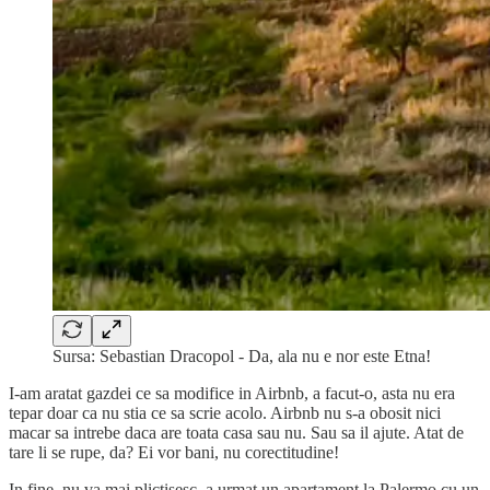
Sursa: Sebastian Dracopol - Da, ala nu e nor este Etna!
I-am aratat gazdei ce sa modifice in Airbnb, a facut-o, asta nu era
tepar doar ca nu stia ce sa scrie acolo. Airbnb nu s-a obosit nici
macar sa intrebe daca are toata casa sau nu. Sau sa il ajute. Atat de
tare li se rupe, da? Ei vor bani, nu corectitudine!
In fine, nu va mai plictisesc, a urmat un apartament la Palermo cu un