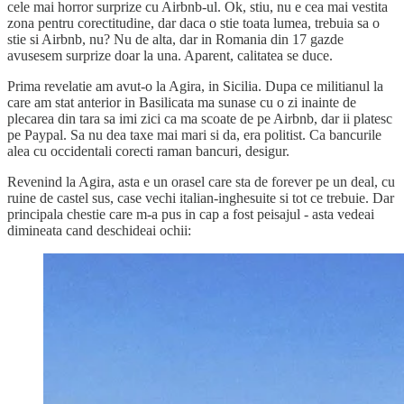
cele mai horror surprize cu Airbnb-ul. Ok, stiu, nu e cea mai vestita
zona pentru corectitudine, dar daca o stie toata lumea, trebuia sa o
stie si Airbnb, nu? Nu de alta, dar in Romania din 17 gazde
avusesem surprize doar la una. Aparent, calitatea se duce.
Prima revelatie am avut-o la Agira, in Sicilia. Dupa ce militianul la
care am stat anterior in Basilicata ma sunase cu o zi inainte de
plecarea din tara sa imi zici ca ma scoate de pe Airbnb, dar ii platesc
pe Paypal. Sa nu dea taxe mai mari si da, era politist. Ca bancurile
alea cu occidentali corecti raman bancuri, desigur.
Revenind la Agira, asta e un orasel care sta de forever pe un deal, cu
ruine de castel sus, case vechi italian-inghesuite si tot ce trebuie. Dar
principala chestie care m-a pus in cap a fost peisajul - asta vedeai
dimineata cand deschideai ochii: