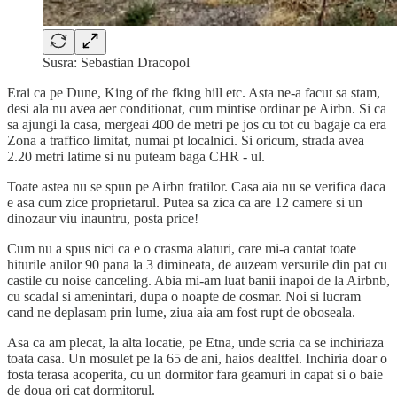
Susra: Sebastian Dracopol
Erai ca pe Dune, King of the fking hill etc. Asta ne-a facut sa stam,
desi ala nu avea aer conditionat, cum mintise ordinar pe Airbn. Si ca
sa ajungi la casa, mergeai 400 de metri pe jos cu tot cu bagaje ca era
Zona a traffico limitat, numai pt localnici. Si oricum, strada avea
2.20 metri latime si nu puteam baga CHR - ul.
Toate astea nu se spun pe Airbn fratilor. Casa aia nu se verifica daca
e asa cum zice proprietarul. Putea sa zica ca are 12 camere si un
dinozaur viu inauntru, posta price!
Cum nu a spus nici ca e o crasma alaturi, care mi-a cantat toate
hiturile anilor 90 pana la 3 dimineata, de auzeam versurile din pat cu
castile cu noise canceling. Abia mi-am luat banii inapoi de la Airbnb,
cu scadal si amenintari, dupa o noapte de cosmar. Noi si lucram
cand ne deplasam prin lume, ziua aia am fost rupt de oboseala.
Asa ca am plecat, la alta locatie, pe Etna, unde scria ca se inchiriaza
toata casa. Un mosulet pe la 65 de ani, haios dealtfel. Inchiria doar o
fosta terasa acoperita, cu un dormitor fara geamuri in capat si o baie
de doua ori cat dormitorul.