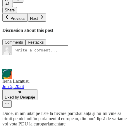
41
Share
Previous
Next
Discussion about this post
Comments
Restacks
Irena Lacatusu
Jun 5, 2024
Liked by Derapaje
Dude, m-am uitat pe liste la fiecare partid/alianță și nu-mi vine să
trimit pe niciunii în parlamentul european, din pură lipsă de variante
voi vota PDU la europarlamentare