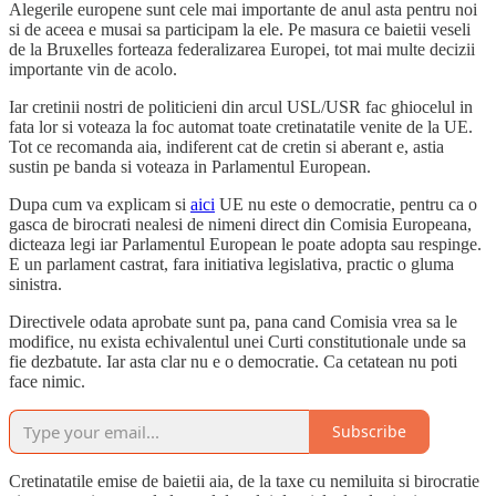
Alegerile europene sunt cele mai importante de anul asta pentru noi
si de aceea e musai sa participam la ele. Pe masura ce baietii veseli
de la Bruxelles forteaza federalizarea Europei, tot mai multe decizii
importante vin de acolo.
Iar cretinii nostri de politicieni din arcul USL/USR fac ghiocelul in
fata lor si voteaza la foc automat toate cretinatatile venite de la UE.
Tot ce recomanda aia, indiferent cat de cretin si aberant e, astia
sustin pe banda si voteaza in Parlamentul European.
Dupa cum va explicam si
aici
UE nu este o democratie, pentru ca o
gasca de birocrati nealesi de nimeni direct din Comisia Europeana,
dicteaza legi iar Parlamentul European le poate adopta sau respinge.
E un parlament castrat, fara initiativa legislativa, practic o gluma
sinistra.
Directivele odata aprobate sunt pa, pana cand Comisia vrea sa le
modifice, nu exista echivalentul unei Curti constitutionale unde sa
fie dezbatute. Iar asta clar nu e o democratie. Ca cetatean nu poti
face nimic.
Subscribe
Cretinatatile emise de baietii aia, de la taxe cu nemiluita si birocratie