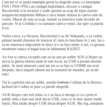
Cam tot ce se putea intampla gresit la alegerile astea s-a intamplat:
FSN ( PSD+PNL) au castigat majoritatea, nicusor a castigat
Bucurestiul si la sectorul 2 unde speram sa scap de lepra userist-
arogant-incompetenta Mihaiu e inca bataie stransa la cateva sute de
voturi. Macar de asta sa scap, inainte sa interzica toate locurile de
parcare. Si la Clotilda e cu numarat cateva voturi, dar sper sa piarda
si ea.
Vorba cuiva, cu Nicusor, Bucurestiul o sa fie Wakanda, o sa vedeti,
primul model zburator de tramvai 41 intra in functiune in 2 ani. Iar o
sa ne mareasca impozitele in draci si o sa faca nimic 4 ani, ca greaua
mostenire maica si bagat bani in falimentul RADET.
Au fost si cateva exceptii care m-au uns pe suflet: SOS si Reper au
trecut la ghena istoriei unde le este locul, iar USR a prestat absolut
jalnic. In mod amuzant cand am zis ca se bat cu UDMR am avut
dreptate, daca imparti alianta aia la numarul de membri, pe acolo
este!
Tot la capitolul uns pe suflet, userila
Colivan
Coliban de la Brasov,
lacheul lui Codlea se pare ca pierde alegerile.
AUR despre care toti urlau ca o sa faca si dreaga si ca-s pericol
public abia a luat mai mult decat USR, ceea ce in sine spune multe
totusi. Mai multe despre USR decat despre AUR. Ma rog, asteptam