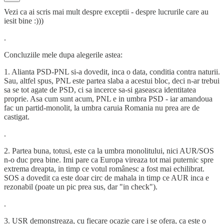
Vezi ca ai scris mai mult despre exceptii - despre lucrurile care au
iesit bine :)))
.
Concluziile mele dupa alegerile astea:
1. Alianta PSD-PNL si-a dovedit, inca o data, conditia contra naturii.
Sau, altfel spus, PNL este partea slaba a acestui bloc, deci n-ar trebui
sa se tot agate de PSD, ci sa incerce sa-si gaseasca identitatea
proprie. Asa cum sunt acum, PNL e in umbra PSD - iar amandoua
fac un partid-monolit, la umbra caruia Romania nu prea are de
castigat.
.
2. Partea buna, totusi, este ca la umbra monolitului, nici AUR/SOS
n-o duc prea bine. Imi pare ca Europa vireaza tot mai puternic spre
extrema dreapta, in timp ce votul românesc a fost mai echilibrat.
SOS a dovedit ca este doar circ de mahala in timp ce AUR inca e
rezonabil (poate un pic prea sus, dar "in check").
.
3. USR demonstreaza, cu fiecare ocazie care i se ofera, ca este o