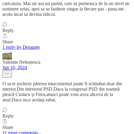
caricatura. Mai rar asa un partid, care sa porneasca de la un nivel de
sustinere urias, apoi sa se faulteze singur la fiecare pas - pana-ntr-
acolo incat sa devina ridicol.
Reply
Share
1 reply by Derapaje
Valentin Nebunescu
Jun 10, 2024
O sa te șocheze părerea mea:sistemul poate fi schimbat doar din
interior.Din interiorul PSD.Daca la congresul PSD din toamnă
pleacă Ciolacu și Firea,atunci poate vom avea altceva de la
anul.Daca nu,e același rahat.
Reply
Share
11 more comments...