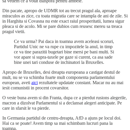
sa vedem ce a votat diaspora pentru ambele.
Din pacate, apropo de UDMR tot au trecut pragul ala, aproape
miraculos as zice, cu toata migratia care se intampla de ani de zile. Si
in Harghita si Covasna nu este exact raiul prosperitatii, lumea sigur
pleaca si de acolo. Mi se pare dubios cum reusesc mereu sa treaca
pragul vietii.
Ce va urma? Pai daca in toamna avem aceleasi scoruri,
Partidul Unic ne va rupe cu impozitele la anul, in timp
ce va tine parazitii bugetari bine mersi pe bani multi. Si
vor apare si supra-taxele pe gaze si curent, ca asa sade
bine unei tari conduse de inchinatori la Bruxelles.
Apropo de Bruxelles, desi dreapta europeana a castigat destul de
mult, nu se va schimba foarte mult componenta parlamentului
european, aveti
aici
rezultatele updatate constant. Macar nu au mai
iesit comunistii in procent covarsitor.
O veste buna avem si din Franta, dupa ce a pierdut rusions alegerile,
macron a dizolvat Parlamentul si a declansat alegeri anticipate. Pe
care in sfarsit le va pierde.
In Germania partidul de centru-dreapta, AfD a ajuns pe locul doi.
Hai ca se poate! Avem timp sa mai schimbam lucruri pana la
toamna.