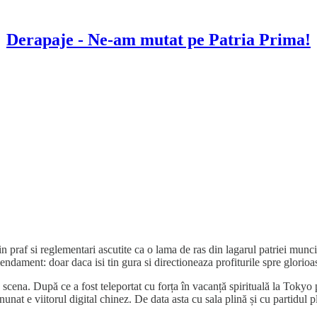
Derapaje - Ne-am mutat pe Patria Prima!
prin praf si reglementari ascutite ca o lama de ras din lagarul patriei mun
endament: doar daca isi tin gura si directioneaza profiturile spre glorio
e scena. După ce a fost teleportat cu forța în vacanță spirituală la Tok
unat e viitorul digital chinez. De data asta cu sala plină și cu partidul 