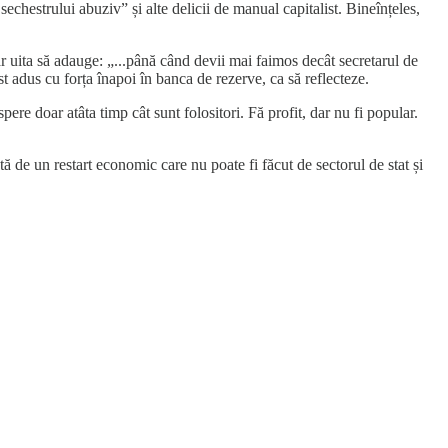
echestrului abuziv” și alte delicii de manual capitalist. Bineînțeles,
 uita să adauge: „...până când devii mai faimos decât secretarul de
st adus cu forța înapoi în banca de rezerve, ca să reflecteze.
ere doar atâta timp cât sunt folositori. Fă profit, dar nu fi popular.
tă de un restart economic care nu poate fi făcut de sectorul de stat și