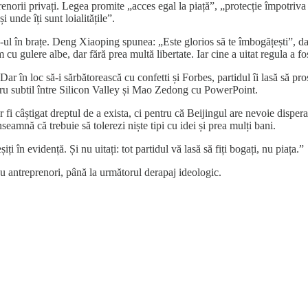
enorii privați. Legea promite „acces egal la piață”, „protecție împotriva s
 unde îți sunt loialitățile”.
l în brațe. Deng Xiaoping spunea: „Este glorios să te îmbogățești”, dar
 cu gulere albe, dar fără prea multă libertate. Iar cine a uitat regula a fo
 în loc să-i sărbătorească cu confetti și Forbes, partidul îi lasă să prosp
ibru subtil între Silicon Valley și Mao Zedong cu PowerPoint.
 fi câștigat dreptul de a exista, ci pentru că Beijingul are nevoie dispera
seamnă că trebuie să tolerezi niște tipi cu idei și prea mulți bani.
ți în evidență. Și nu uitați: tot partidul vă lasă să fiți bogați, nu piața.”
 antreprenori, până la următorul derapaj ideologic.