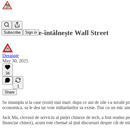
Când Mao re-întâlnește Wall Street
Subscribe
Sign in
Derapaje
May 30, 2025
34
1
Share
Se intampla si la case (rosii) mai mari: dupa ce ani de zile i-a tavalit 
economica, sa le dea iar voie miliardarilor sa existe. Dar cu un mic am
Jack Ma, clovnul de serviciu al pieței chineze de tech, a fost readus p
financiar chinez), acum este chemat să țină discursuri despre cât de min