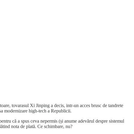
citoare, tovarasul Xi Jinping a decis, intr-un acces brusc de tandrete
asa modernizare high-tech a Republicii.
yo pentru că a spus ceva nepermis (și anume adevărul despre sistemul
plătind nota de plată. Ce schimbare, nu?