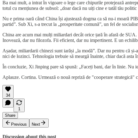
Ba mai mult, a intrat în vigoare o lege care chipurile protejează antrepr
totul cu mențiunea de subsol: „doar dacă nu uiți cine e tatăl tău politic și
Nu e prima oară când China își ajustează dogma ca să nu-i moară PIB-u
partid”. Sub Xi, s-a trecut la „prosperitate comună”, un fel de socialism
China are acum mai mulți miliardari decât orice țară în afară de SUA. Dar
Inovează, dar nu filozofa. Fii eficient, dar nu impertinent. E un echil
Așadar, miliardarii chinezi sunt iarăși „la modă”. Dar nu pentru că și-ar
nici de lozinci. Tehnologia trebuie să meargă înainte, chiar dacă asta în
În concluzie, Xi Jinping pare să spună: „Faceți bani, dar în linie. Nu ieși
Aplauze. Cortina. Urmează o nouă repriză de "cooperare strategică" cu
34
1
Share
Previous
Next
Discussion about this post