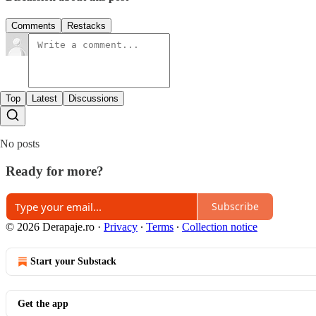
Comments
Restacks
Top
Latest
Discussions
No posts
Ready for more?
Subscribe
© 2026 Derapaje.ro
·
Privacy
∙
Terms
∙
Collection notice
Start your Substack
Get the app