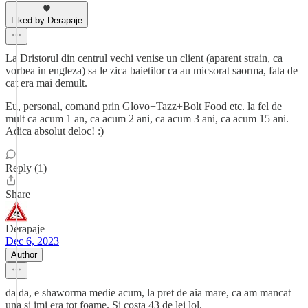
Liked by Derapaje
La Dristorul din centrul vechi venise un client (aparent strain, ca
vorbea in engleza) sa le zica baietilor ca au micsorat saorma, fata de
cat era mai demult.
Eu, personal, comand prin Glovo+Tazz+Bolt Food etc. la fel de
mult ca acum 1 an, ca acum 2 ani, ca acum 3 ani, ca acum 15 ani.
Adica absolut deloc! :)
Reply (1)
Share
Derapaje
Dec 6, 2023
Author
da da, e shaworma medie acum, la pret de aia mare, ca am mancat
una si imi era tot foame. Si costa 43 de lei lol.