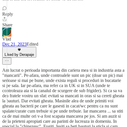
Reply
Share
Vlad
Dec 21, 2023
Edited
Liked by Derapaje
Am lucrat o perioada importanta din cariera mea si in industria asta a
"mancarii". Pe-afara, unde controalele sunt un pic (doar un pic) mai
serioase si mai pe bune, unde exista reguli si proceduri in bucatarie
si pe sala. Iar pe-afara, ma refer ca in UK si in SUA (unde te
controleaza aia si la canalul de scurgere de sub frigider). Si ca sa va
dea fratele vostru un sfat: evitati sa mancati in oras si sa cereti gheata
la bauturi. Dar evitati gheata. Masinile alea de unde primiti voi
gheata au bacterii pe care le gasesti in cacat/wc pentru ca nu sunt
spalate/curate cum trebuie si pe unde trebuie. Iar mancarea ... sa stiti
ca de mai multe ori v-a fost scapata mancarea pe jos. Si am auzit si
de la prieteni apropiati care au parinti de lucreaza in domeniu. In
special la "chinezesc". Fugiti. Iesiti sa beti bauturi la sticla si cam