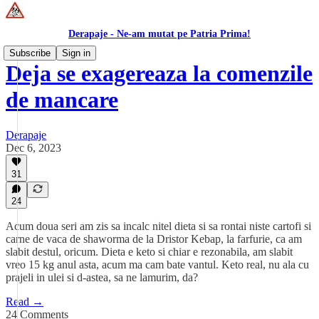
Derapaje - Ne-am mutat pe Patria Prima!
Subscribe
Sign in
Deja se exagereaza la comenzile
de mancare
Derapaje
Dec 6, 2023
31
24
Acum doua seri am zis sa incalc nitel dieta si sa rontai niste cartofi si
carne de vaca de shaworma de la Dristor Kebap, la farfurie, ca am
slabit destul, oricum. Dieta e keto si chiar e rezonabila, am slabit
vreo 15 kg anul asta, acum ma cam bate vantul. Keto real, nu ala cu
prajeli in ulei si d-astea, sa ne lamurim, da?
Read →
24 Comments