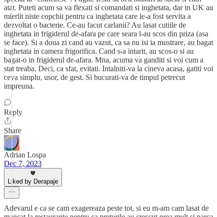
atat. Puteti acum sa va flexati si comandati si inghetata, dar in UK au
mierlit niste copchii pentru ca inghetata care le-a fost servita a
dezvoltat o bacterie. Ce-au facut carlanii? Au lasat cutiile de
inghetata in frigiderul de-afara pe care seara l-au scos din priza (asa
se face). Si a doua zi cand au vazut, ca sa nu isi ia mustrare, au bagat
inghetata in camera frigorifica. Cand s-a intarit, au scos-o si au
bagat-o in frigiderul de-afara. Mna, acuma va ganditi si voi cum a
stat treaba. Deci, ca sfat, evitati. Intalniti-va la cineva acasa, gatiti voi
ceva simplu, usor, de gest. Si bucurati-va de timpul petrecut
impreuna.
Reply
Share
Adrian Lospa
Dec 7, 2023
Liked by Derapaje
Adevarul e ca se cam exagereaza peste tot, si eu m-am cam lasat de
mancat la restaurante pentru ca preturile au crescut prea mult si parca