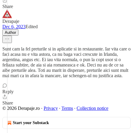
Share
Derapaje
Dec 6, 2023
Edited
Author
Sunt cam la fel preturile si in aplicatie si in restaurante. Iar vita care o
faci acasa nu e vita astora, ca nu baga vaci crescute in Irlanda,
argentina, angus etc. Ei iau vita normala, o pun la copt usor si o
feliaza subtire, de aia si aia romaneasca e ok. Deci nu au de ce sa
aibe preturile alea. Toti au marit in disperare, preturile aici sunt mult
mai mari ca in afara la mancare, iar schengen-ul nu justifica asta.
Reply
Share
© 2026 Derapaje.ro
·
Privacy
∙
Terms
∙
Collection notice
Start your Substack