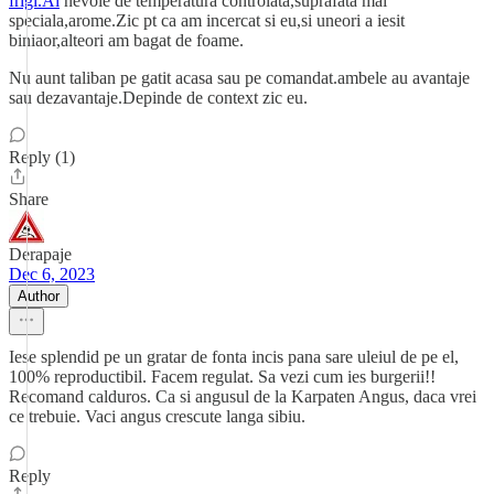
frigi.Ai
nevoie de temperatura controlata,suprafata mai
speciala,arome.Zic pt ca am incercat si eu,si uneori a iesit
biniaor,alteori am bagat de foame.
Nu aunt taliban pe gatit acasa sau pe comandat.ambele au avantaje
sau dezavantaje.Depinde de context zic eu.
Reply (1)
Share
Derapaje
Dec 6, 2023
Author
Iese splendid pe un gratar de fonta incis pana sare uleiul de pe el,
100% reproductibil. Facem regulat. Sa vezi cum ies burgerii!!
Recomand calduros. Ca si angusul de la Karpaten Angus, daca vrei
ce trebuie. Vaci angus crescute langa sibiu.
Reply