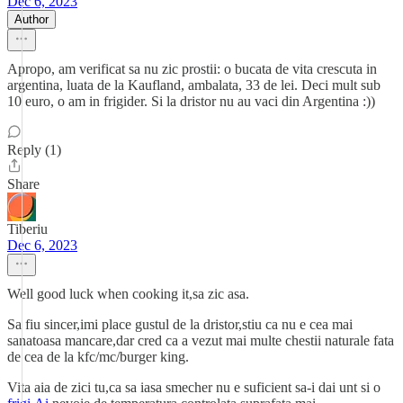
Dec 6, 2023
Author
Apropo, am verificat sa nu zic prostii: o bucata de vita crescuta in
argentina, luata de la Kaufland, ambalata, 33 de lei. Deci mult sub
10 euro, o am in frigider. Si la dristor nu au vaci din Argentina :))
Reply (1)
Share
Tiberiu
Dec 6, 2023
Well good luck when cooking it,sa zic asa.
Sa fiu sincer,imi place gustul de la dristor,stiu ca nu e cea mai
sanatoasa mancare,dar cred ca a vezut mai multe chestii naturale fata
de cea de la kfc/mc/burger king.
Vita aia de zici tu,ca sa iasa smecher nu e suficient sa-i dai unt si o