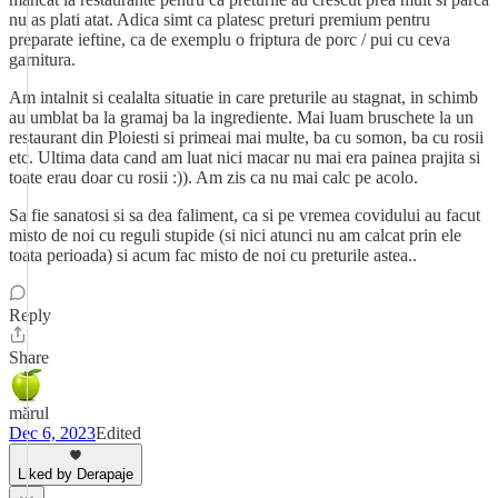
nu as plati atat. Adica simt ca platesc preturi premium pentru
preparate ieftine, ca de exemplu o friptura de porc / pui cu ceva
garnitura.
Am intalnit si cealalta situatie in care preturile au stagnat, in schimb
au umblat ba la gramaj ba la ingrediente. Mai luam bruschete la un
restaurant din Ploiesti si primeai mai multe, ba cu somon, ba cu rosii
etc. Ultima data cand am luat nici macar nu mai era painea prajita si
toate erau doar cu rosii :)). Am zis ca nu mai calc pe acolo.
Sa fie sanatosi si sa dea faliment, ca si pe vremea covidului au facut
misto de noi cu reguli stupide (si nici atunci nu am calcat prin ele
toata perioada) si acum fac misto de noi cu preturile astea..
Reply
Share
mărul
Dec 6, 2023
Edited
Liked by Derapaje