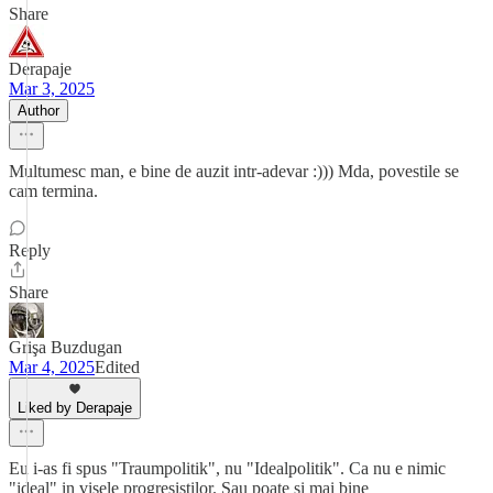
Share
Derapaje
Mar 3, 2025
Author
Multumesc man, e bine de auzit intr-adevar :))) Mda, povestile se
cam termina.
Reply
Share
Grişa Buzdugan
Mar 4, 2025
Edited
Liked by Derapaje
Eu i-as fi spus "Traumpolitik", nu "Idealpolitik". Ca nu e nimic
"ideal" in visele progresistilor. Sau poate si mai bine