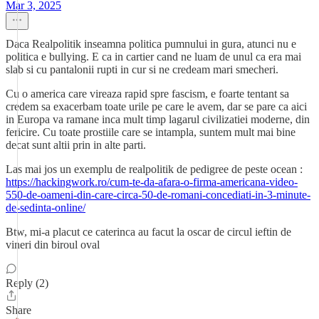
Mar 3, 2025
Daca Realpolitik inseamna politica pumnului in gura, atunci nu e
politica e bullying. E ca in cartier cand ne luam de unul ca era mai
slab si cu pantalonii rupti in cur si ne credeam mari smecheri.
Cu o america care vireaza rapid spre fascism, e foarte tentant sa
credem sa exacerbam toate urile pe care le avem, dar se pare ca aici
in Europa va ramane inca mult timp lagarul civilizatiei moderne, din
fericire. Cu toate prostiile care se intampla, suntem mult mai bine
decat sunt altii prin in alte parti.
Las mai jos un exemplu de realpolitik de pedigree de peste ocean :
https://hackingwork.ro/cum-te-da-afara-o-firma-americana-video-
550-de-oameni-din-care-circa-50-de-romani-concediati-in-3-minute-
de-sedinta-online/
Btw, mi-a placut ce caterinca au facut la oscar de circul ieftin de
vineri din biroul oval
Reply (2)
Share