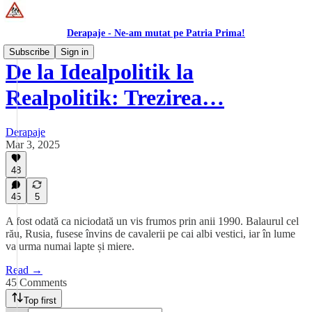
Derapaje - Ne-am mutat pe Patria Prima!
Subscribe
Sign in
De la Idealpolitik la
Realpolitik: Trezirea…
Derapaje
Mar 3, 2025
48
45
5
A fost odată ca niciodată un vis frumos prin anii 1990. Balaurul cel
rău, Rusia, fusese învins de cavalerii pe cai albi vestici, iar în lume
va urma numai lapte și miere.
Read →
45 Comments
Top first