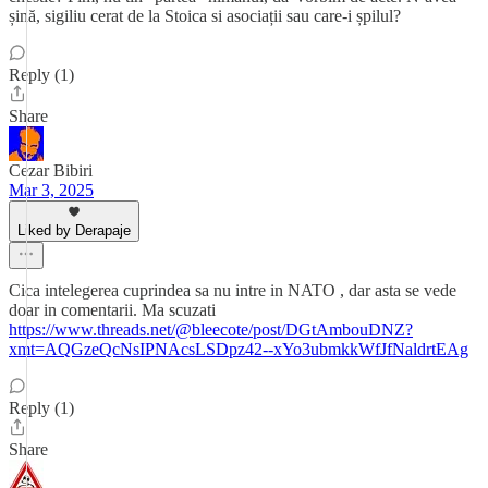
șină, sigiliu cerat de la Stoica si asociații sau care-i șpilul?
Reply (1)
Share
Cezar Bibiri
Mar 3, 2025
Liked by Derapaje
Cica intelegerea cuprindea sa nu intre in NATO , dar asta se vede
doar in comentarii. Ma scuzati
https://www.threads.net/@bleecote/post/DGtAmbouDNZ?
xmt=AQGzeQcNsIPNAcsLSDpz42--xYo3ubmkkWfJfNaldrtEAg
Reply (1)
Share