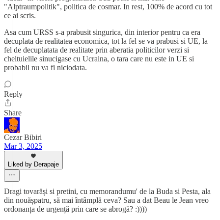
"Alptraumpolitik", politica de cosmar. In rest, 100% de acord cu tot
ce ai scris.
Asa cum URSS s-a prabusit singurica, din interior pentru ca era
decuplata de realitatea economica, tot la fel se va prabusi si UE, la
fel de decuplatata de realitate prin aberatia politicilor verzi si
cheltuielile sinucigase cu Ucraina, o tara care nu este in UE si
probabil nu va fi niciodata.
Reply
Share
Cezar Bibiri
Mar 3, 2025
Liked by Derapaje
Dragi tovarăși si pretini, cu memorandumu' de la Buda si Pesta, ala
din nouășpatru, să mai întâmplă ceva? Sau a dat Beau le Jean vreo
ordonanța de urgență prin care se abrogă? :))))