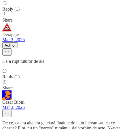
Reply (1)
Share
Derapaje
Mar 3, 2025
Author
li s-a rupt tuturor de ala
Reply (1)
Share
Cezar Bibiri
Mar 3, 2025
De ce, ca era alta era glaciară, înainte de nain ilievan sau ca ce
chestie? Plm, nu tin "partea" nimănui, da' vorbim de acte. N-avea