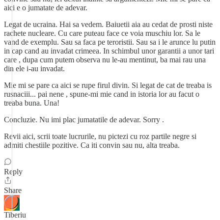
aici e o jumatate de adevar.
Legat de ucraina. Hai sa vedem. Baiuetii aia au cedat de prosti niste
rachete nucleare. Cu care puteau face ce voia muschiu lor. Sa le
vand de exemplu. Sau sa faca pe teroristii. Sau sa i le arunce lu putin
in cap cand au invadat crimeea. In schimbul unor garantii a unor tari
care , dupa cum putem observa nu le-au mentinut, ba mai rau una
din ele i-au invadat.
Mie mi se pare ca aici se rupe firul divin. Si legat de cat de treaba is
rusnaciii... pai nene , spune-mi mie cand in istoria lor au facut o
treaba buna. Una!
Concluzie. Nu imi plac jumatatile de adevar. Sorry .
Revii aici, scrii toate lucrurile, nu pictezi cu roz partile negre si
admiti chestiile pozitive. Ca iti convin sau nu, alta treaba.
Reply
Share
Tiberiu