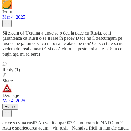
Ionut
Mar 4, 2025
Să zicem că Ucraina ajunge sa o dea la pace cu Rusia, ce ii
garantează că Rușii o sa ii lase în pace? Daca nu îi descurajăm pe
rusi ce ne garantează că nu o sa ne atace pe noi? Ce zici tu e sa ne
vedem de treaba noastră și dacă vin rușii peste noi aia e...( Sau cel
puțin așa mi se pare)
Reply (1)
Share
Derapaje
Mar 4, 2025
Author
de ce sa vina rusii? Au venit dupa 90? Ca nu eram in NATO, nu?
Asta e sperietoarea acum, "vin rusii". Narativa fricii in numele careia