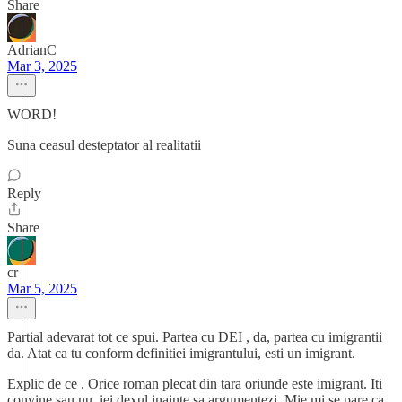
Share
AdrianC
Mar 3, 2025
WORD!
Suna ceasul desteptator al realitatii
Reply
Share
cr
Mar 5, 2025
Partial adevarat tot ce spui. Partea cu DEI , da, partea cu imigrantii
da. Atat ca tu conform definitiei imigrantului, esti un imigrant.
Explic de ce . Orice roman plecat din tara oriunde este imigrant. Iti
convine sau nu, iei dexul inainte sa argumentezi. Mie mi se pare ca