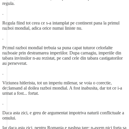
regula.
.
Regula fiind tot ceea ce s-a intamplat pe continent pana la primul
razboi mondial, adica orice numai liniste nu.
.
Primul razboi mondial trebuia sa puna capat tuturor celorlalte
razboaie prin destramarea imperiilor. Dupa carnagiu, imperiile din
tabara invinsilor n-au rezistat, pe cand cele din tabara castigatorilor
au perseverat.
.
Viziunea hitlerista, tot un imperiu milenar, se voia o corectie,
declansand al doilea razboi mondial. A fost inabusita, dar tot ce i-a
urmat a fost... fortat.
.
Daca asta zici, e greu de argumentat impotriva naturii conflictuale a
omului.
Iar daca asta zici, pentru Romania e nashpa tare: n-avem nici forta sa