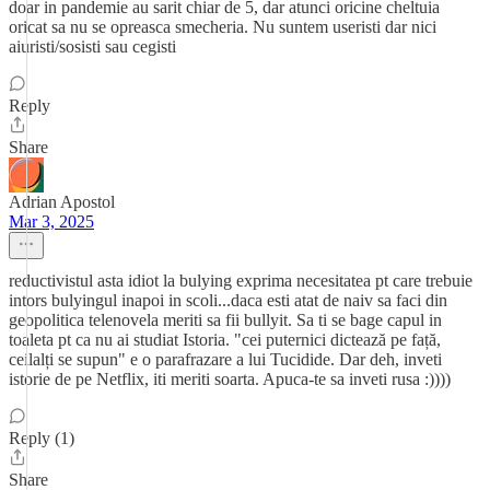
doar in pandemie au sarit chiar de 5, dar atunci oricine cheltuia
oricat sa nu se opreasca smecheria. Nu suntem useristi dar nici
aiuristi/sosisti sau cegisti
Reply
Share
Adrian Apostol
Mar 3, 2025
reductivistul asta idiot la bulying exprima necesitatea pt care trebuie
intors bulyingul inapoi in scoli...daca esti atat de naiv sa faci din
geopolitica telenovela meriti sa fii bullyit. Sa ti se bage capul in
toaleta pt ca nu ai studiat Istoria. "cei puternici dictează pe față,
ceilalți se supun" e o parafrazare a lui Tucidide. Dar deh, inveti
istorie de pe Netflix, iti meriti soarta. Apuca-te sa inveti rusa :))))
Reply (1)
Share