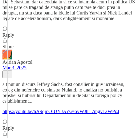
Da, Sebastian, dar cateodata tu si ce se intampla acum in politica US
mi se pare ca tragand de stanga putin cam tare te duci prea in
dreapta, nu stiu daca pana la ideile lui Curtis Yarvin si Nick Landel
legate de accelerationism, dark enlightenment si monarhie
Reply
Share
Adrian Apostol
Mar 3, 2025
a tinut un discurs Jeffrey Sachs, fost consilier in guv ucrainean,
coleg din nefericire cu sinistra Nuland...o analiza no bullshit a
prostiei si hubrisului Departamentului de Stat si foreign policy
establishment...
https://youtu.be/hA9qmOIUYJA?si=ovWJhT7mgv12WPoJ
Reply