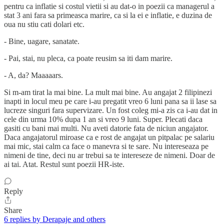
pentru ca inflatie si costul vietii si au dat-o in poezii ca managerul a
stat 3 ani fara sa primeasca marire, ca si la ei e inflatie, e duzina de
oua nu stiu cati dolari etc.
- Bine, uagare, sanatate.
- Pai, stai, nu pleca, ca poate reusim sa iti dam marire.
- A, da? Maaaaars.
Si m-am tirat la mai bine. La mult mai bine. Au angajat 2 filipinezi
inapti in locul meu pe care i-au pregatit vreo 6 luni pana sa ii lase sa
lucreze singuri fara supervizare. Un fost coleg mi-a zis ca i-au dat in
cele din urma 10% dupa 1 an si vreo 9 luni. Super. Plecati daca
gasiti cu bani mai multi. Nu aveti datorie fata de niciun angajator.
Daca angajatorul miroase ca e rost de angajat un pitpalac pe salariu
mai mic, stai calm ca face o manevra si te sare. Nu intereseaza pe
nimeni de tine, deci nu ar trebui sa te intereseze de nimeni. Doar de
ai tai. Atat. Restul sunt poezii HR-iste.
Reply
Share
6 replies by Derapaje and others