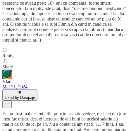
persoane ce aveau peste 10+ ani cu compania, foarte smart,
concediati - fara motiv adevarat, doar "macroeconomic headwinds".
Ce se intampla de fapt este ca incerci sa ocupi un rol similar la alta
companie dar iti lipsesc niste cunostinte care exista pe piata de X
ani. O solutie viabila e sa rupi 30min din cand in cand ca sa
analizezi care sunt cerintele pietei si sa aplici la job-uri (chiar daca
esti multumit de cel actual), asa o sa vezi cat de corect este pretul pe
timpul si munca ta. :)
Reply
Share
Vlad
Mar 21, 2024
Liked by Derapaje
Eu am fost mai nesimtit din punctul asta de vedere, desi cei din jurul
meu fac misto, desi ei lucreaza de ani buni pe acelasi salariu cu
mariri de 60 de lei pe an. Nu a contat ca am stat 9, 11, 7 luni, 1 an.
Cand am mirosit mai multi bani, m-am tirat. Am cerut unora marire,