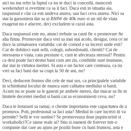
aici nu ma refer la faptul ca nu te duci in concedii, muncesti
weekenduri si overtime ca sa ii faci. Daca esti in situatia aia,
raspunsul e clar ca esti undeva aiurea, sau faci ceva aiurea. Nici sa
stai la garsoniera dar sa ai BMW de 40k euro si un stil de viata
exagerat nu e afacere, deci excludem si cazul asta.
Daca raspunsul este nu, atunci trebuie sa cauti fie o promovare fie
alta firma. Promovare daca vrei sa mai stai acolo, desigur, ceea ce ne
duce la urmatoarea variabila: cat de comod e sa lucrezi unde esti?
Cat de dobitoci sunt sefii, colegii, subordonatii, clientii? Cat de
stressanta e viata, cata presiune e, cum te afecteaza stressul? Pentru
ca desi poate faci destui bani cum am zis, conditiile sunt inumane,
dar stai in virtutea inertiei. Si asta e un factor care conteaza, ca nu
vrei sa faci bani dar sa crapi la 50 de ani, nu?
Deci, deducem frumos din cele de mai sus, ca principalele variabile
in schimbatul locului de munca sunt calitatea mediului si banii.
Acum nu se poate sa le gasesti pe ambele mereu, dar macar sa fie in
limitele decentei mediul si banii cat sa economisesti ceva, nu?
Daca te hotarasti sa ramai, o chestie importanta este capacitatea de a
promova. Poti, profesional sa faci asta? Mediul in care lucrezi iti va
permite? Sefii te vor sustine? Se promoveaza doar pupincuristi si
workaholici?Ce sanse reale ai? Stiu si oameni de forever intr-o
companie dar care au ajuns pe pozitii bune cu bani frumosi, asta e