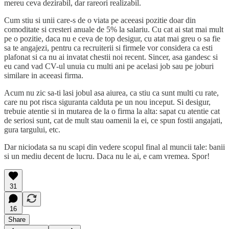
mereu ceva dezirabil, dar rareori realizabil.
Cum stiu si unii care-s de o viata pe aceeasi pozitie doar din
comoditate si cresteri anuale de 5% la salariu. Cu cat ai stat mai mult
pe o pozitie, daca nu e ceva de top desigur, cu atat mai greu o sa fie
sa te angajezi, pentru ca recruiterii si firmele vor considera ca esti
plafonat si ca nu ai invatat chestii noi recent. Sincer, asa gandesc si
eu cand vad CV-ul unuia cu multi ani pe acelasi job sau pe joburi
similare in aceeasi firma.
Acum nu zic sa-ti lasi jobul asa aiurea, ca stiu ca sunt multi cu rate,
care nu pot risca siguranta calduta pe un nou inceput. Si desigur,
trebuie atentie si in mutarea de la o firma la alta: sapat cu atentie cat
de seriosi sunt, cat de mult stau oamenii la ei, ce spun fostii angajati,
gura targului, etc.
Dar niciodata sa nu scapi din vedere scopul final al muncii tale: banii
si un mediu decent de lucru. Daca nu le ai, e cam vremea. Spor!
31
16
Share