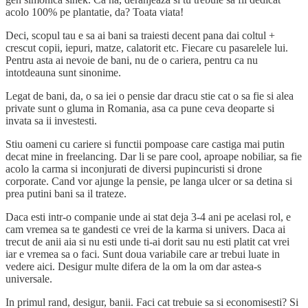
acolo 100% pe plantatie, da? Toata viata!
Deci, scopul tau e sa ai bani sa traiesti decent pana dai coltul +
crescut copii, iepuri, matze, calatorit etc. Fiecare cu pasarelele lui.
Pentru asta ai nevoie de bani, nu de o cariera, pentru ca nu
intotdeauna sunt sinonime.
Legat de bani, da, o sa iei o pensie dar dracu stie cat o sa fie si alea
private sunt o gluma in Romania, asa ca pune ceva deoparte si
invata sa ii investesti.
Stiu oameni cu cariere si functii pompoase care castiga mai putin
decat mine in freelancing. Dar li se pare cool, aproape nobiliar, sa fie
acolo la carma si inconjurati de diversi pupincuristi si drone
corporate. Cand vor ajunge la pensie, pe langa ulcer or sa detina si
prea putini bani sa il trateze.
Daca esti intr-o companie unde ai stat deja 3-4 ani pe acelasi rol, e
cam vremea sa te gandesti ce vrei de la karma si univers. Daca ai
trecut de anii aia si nu esti unde ti-ai dorit sau nu esti platit cat vrei
iar e vremea sa o faci. Sunt doua variabile care ar trebui luate in
vedere aici. Desigur multe difera de la om la om dar astea-s
universale.
In primul rand, desigur, banii. Faci cat trebuie sa si economisesti? Si