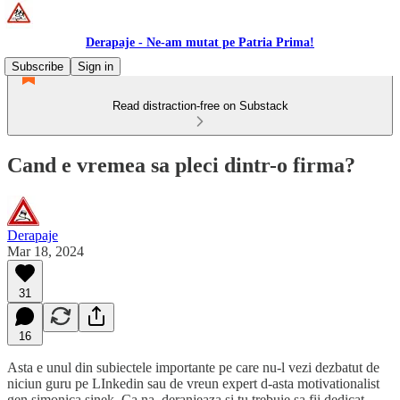
Derapaje - Ne-am mutat pe Patria Prima!
Subscribe
Sign in
Read distraction-free on Substack
Cand e vremea sa pleci dintr-o firma?
Derapaje
Mar 18, 2024
31
16
Asta e unul din subiectele importante pe care nu-l vezi dezbatut de
niciun guru pe LInkedin sau de vreun expert d-asta motivationalist
gen simonica sinek. Ca na, deranjeaza si tu trebuie sa fii dedicat