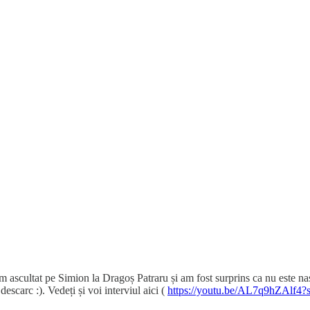
-am ascultat pe Simion la Dragoș Patraru și am fost surprins ca nu este 
carc :). Vedeți și voi interviul aici (
https://youtu.be/AL7q9hZAl