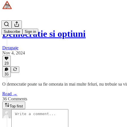
Democratie si optiuni
Subscribe
Sign in
Derapaje
Nov 4, 2024
28
36
O democratie poate sa fie omorata in mai multe feluri, nu trebuie sa vi
Read →
36 Comments
Top first