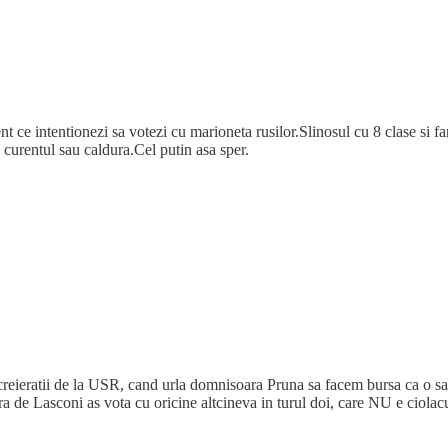
ce intentionezi sa votezi cu marioneta rusilor.Slinosul cu 8 clase si far
curentul sau caldura.Cel putin asa sper.
creieratii de la USR, cand urla domnisoara Pruna sa facem bursa ca o sa
ara de Lasconi as vota cu oricine altcineva in turul doi, care NU e ciolacu