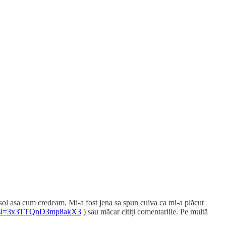
nasol asa cum credeam. Mi-a fost jena sa spun cuiva ca mi-a plăcut
f4?si=3x3TTQnD3mp8akX3
) sau măcar citiți comentariile. Pe multă