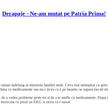
Derapaje - Ne-am mutat pe Patria Prima!
ramas indelung in memoria familiei mele. Ceva mai neinspirat cu greu se p
China cu medicamente sau nu-i zicea ca e pe moarte, se supara rau de tot
ea, de a vedea probleme peste tot si de a te umfla cu medicamente. Dup
, incercuia cu pixul un EKG si zicea ca e nasol.