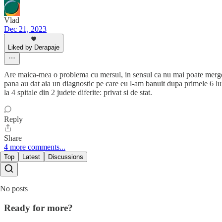
Vlad
Dec 21, 2023
Liked by Derapaje
Are maica-mea o problema cu mersul, in sensul ca nu mai poate merge. Si-
pana au dat aia un diagnostic pe care eu l-am banuit dupa primele 6 luni
la 4 spitale din 2 judete diferite: privat si de stat.
Reply
Share
4 more comments...
Top
Latest
Discussions
No posts
Ready for more?