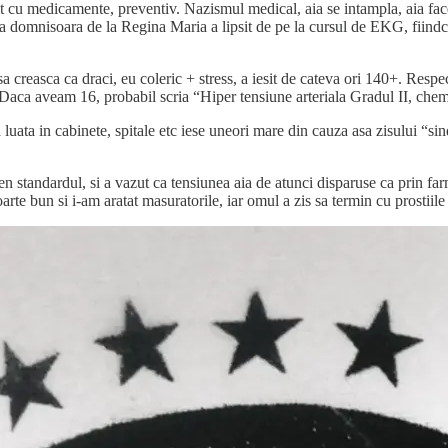
flat cu medicamente, preventiv. Nazismul medical, aia se intampla, aia 
ca domnisoara de la Regina Maria a lipsit de pe la cursul de EKG, fiindca 
a sa creasca ca draci, eu coleric + stress, a iesit de cateva ori 140+. Res
e. Daca aveam 16, probabil scria “Hiper tensiune arteriala Gradul II, che
luata in cabinete, spitale etc iese uneori mare din cauza asa zisului “si
 standardul, si a vazut ca tensiunea aia de atunci disparuse ca prin far
arte bun si i-am aratat masuratorile, iar omul a zis sa termin cu prostiile