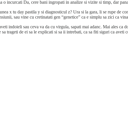
 sa o incurcati Da, cere bani ingropati in analize si vizite si timp, dar pa
unea x tu day pastila y si diagnosticul z? Ura si la gara, li se rupe de c
ensiunii, sau vine cu cretinatati gen “genetice” ca e simplu sa zici ca vin
i indoieli sau ceva va da cu virgula, sapati mai adanc. Mai ales ca doctor
a trageti de ei sa le explicati si sa ii intrebati, ca sa fiti siguri ca aveti 