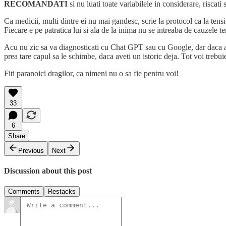
RECOMANDATI
si nu luati toate variabilele in considerare, riscati
Ca medicii, multi dintre ei nu mai gandesc, scrie la protocol ca la tensi
Fiecare e pe patratica lui si ala de la inima nu se intreaba de cauzele t
Acu nu zic sa va diagnosticati cu Chat GPT sau cu Google, dar daca avet
prea tare capul sa le schimbe, daca aveti un istoric deja. Tot voi trebuie s
Fiti paranoici dragilor, ca nimeni nu o sa fie pentru voi!
33
6
Share
Previous
Next
Discussion about this post
Comments
Restacks