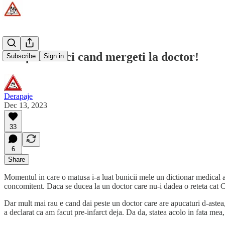
Fiti paranoici cand mergeti la doctor!
Subscribe
Sign in
Derapaje
Dec 13, 2023
33
6
Share
Momentul in care o matusa i-a luat bunicii mele un dictionar medical a 
concomitent. Daca se ducea la un doctor care nu-i dadea o reteta cat 
Dar mult mai rau e cand dai peste un doctor care are apucaturi d-ast
a declarat ca am facut pre-infarct deja. Da da, statea acolo in fata mea