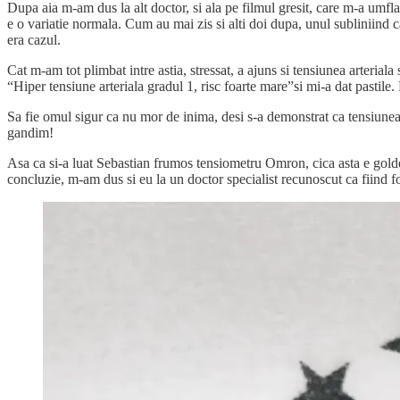
Dupa aia m-am dus la alt doctor, si ala pe filmul gresit, care m-a um
e o variatie normala. Cum au mai zis si alti doi dupa, unul subliniind 
era cazul.
Cat m-am tot plimbat intre astia, stressat, a ajuns si tensiunea arterial
“Hiper tensiune arteriala gradul 1, risc foarte mare”si mi-a dat pastil
Sa fie omul sigur ca nu mor de inima, desi s-a demonstrat ca tensiunea 
gandim!
Asa ca si-a luat Sebastian frumos tensiometru Omron, cica asta e golden
concluzie, m-am dus si eu la un doctor specialist recunoscut ca fiind fo