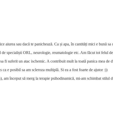
ice aiurea sau dacă te panichează. Ca și apa, în cantități mici e bună sa o
ul de specialiști ORL, neurologie, reumatologie etc. Am făcut tot felul d
a fi suferit un atac ischemic. A contribuit mult la toată panica mea de d
ca e posibil sa am scleroza multiplă. Si ea a fost foarte de ajutor :))
țin), am început să merg la terapie psihodinamică, mi-am schimbat stilul 