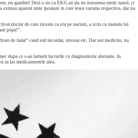
facem, nu gandim! Desi a zis ca EKG-ul ala nu inseamna nimic nasol, ci
existau aparent niste ipostaze in care iesea variatia respectiva, dar nu
pectivul doctor de care ziceam ca era pe nazism, a scris cu manuta lui
mati popa!".
ndrom de halat” cand esti incordat, stressat etc. Dar noi medicim, nu
mec dupa ce s-au lamurit lucrurile cu diagnosticele aberante. In
 si sa las medicamentele alea.