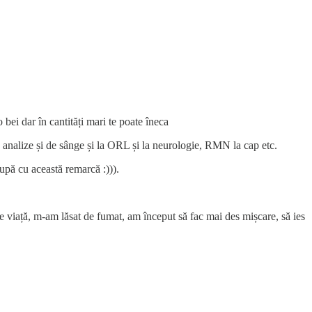
 bei dar în cantități mari te poate îneca
e analize și de sânge și la ORL și la neurologie, RMN la cap etc.
upă cu această remarcă :))).
de viață, m-am lăsat de fumat, am început să fac mai des mișcare, să ies