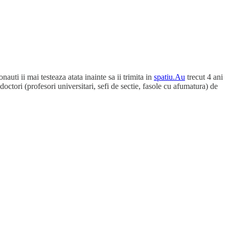
uti ii mai testeaza atata inainte sa ii trimita in
spatiu.Au
trecut 4 ani
octori (profesori universitari, sefi de sectie, fasole cu afumatura) de