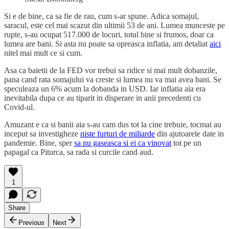
Si e de bine, ca sa fie de rau, cum s-ar spune. Adica somajul,
saracul, este cel mai scazut din ultimii 53 de ani. Lumea munceste pe
rupte, s-au ocupat 517.000 de locuri, totul bine si frumos, doar ca
lumea are bani. Si asta nu poate sa opreasca inflatia, am detaliat
aici
nitel mai mult ce si cum.
Asa ca baietii de la FED vor trebui sa ridice si mai mult dobanzile,
pana cand rata somajului va creste si lumea nu va mai avea bani. Se
speculeaza un 6% acum la dobanda in USD. Iar inflatia aia era
inevitabila dupa ce au tiparit in disperare in anii precedenti cu
Covid-ul.
Amuzant e ca si banii aia s-au cam dus tot la cine trebuie, tocmai au
inceput sa investigheze
niste furturi de miliarde
din ajutoarele date in
pandemie. Bine, sper
sa nu gaseasca si ei ca vinovat
tot pe un
papagal ca Piturca, sa rada si curcile cand aud.
1
Share
Previous
Next