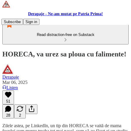
Derapaje - Ne-am mutat pe Patria Prima!
Subscribe
Sign in
Read distraction-free on Substack
HORECA, va urez sa ploua cu falimente!
Derapaje
Mar 06, 2025
Listen
51
28
2
Zilele astea, pe LinkedIn, un tip din HORECA se vaită de mama
focului cum merge treaba tot mai nasol, cum că au făcut ei un studiu