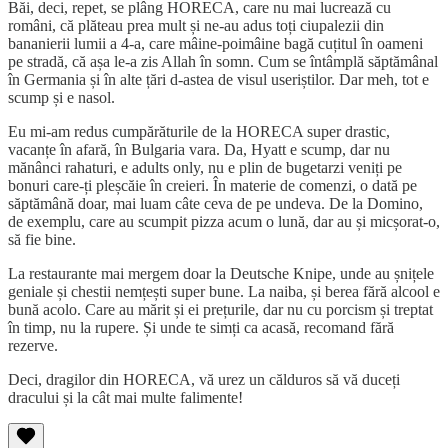
Băi, deci, repet, se plâng HORECA, care nu mai lucrează cu
români, că plăteau prea mult și ne-au adus toți ciupalezii din
bananierii lumii a 4-a, care mâine-poimâine bagă cuțitul în oameni
pe stradă, că așa le-a zis Allah în somn. Cum se întâmplă săptămânal
în Germania și în alte țări d-astea de visul useriștilor. Dar meh, tot e
scump și e nasol.
Eu mi-am redus cumpărăturile de la HORECA super drastic,
vacanțe în afară, în Bulgaria vara. Da, Hyatt e scump, dar nu
mănânci rahaturi, e adults only, nu e plin de bugetarzi veniți pe
bonuri care-ți pleșcăie în creieri. În materie de comenzi, o dată pe
săptămână doar, mai luam câte ceva de pe undeva. De la Domino,
de exemplu, care au scumpit pizza acum o lună, dar au și micșorat-o,
să fie bine.
La restaurante mai mergem doar la Deutsche Knipe, unde au șnițele
geniale și chestii nemțești super bune. La naiba, și berea fără alcool e
bună acolo. Care au mărit și ei prețurile, dar nu cu porcism și treptat
în timp, nu la rupere. Și unde te simți ca acasă, recomand fără
rezerve.
Deci, dragilor din HORECA, vă urez un călduros să vă duceți
dracului și la cât mai multe falimente!