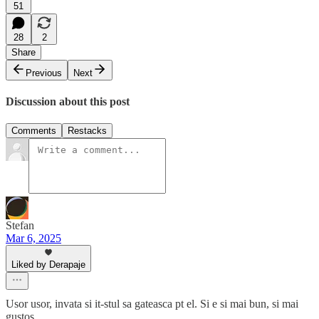
51
28
2
Share
Previous
Next
Discussion about this post
Comments
Restacks
Stefan
Mar 6, 2025
Liked by Derapaje
Usor usor, invata si it-stul sa gateasca pt el. Si e si mai bun, si mai
gustos.