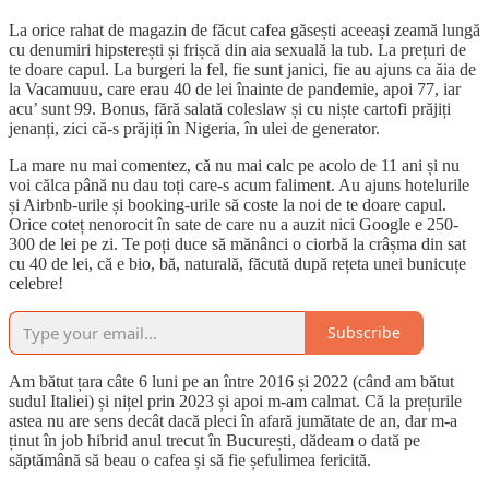
La orice rahat de magazin de făcut cafea găsești aceeași zeamă lungă
cu denumiri hipsterești și frișcă din aia sexuală la tub. La prețuri de
te doare capul. La burgeri la fel, fie sunt janici, fie au ajuns ca ăia de
la Vacamuuu, care erau 40 de lei înainte de pandemie, apoi 77, iar
acu’ sunt 99. Bonus, fără salată coleslaw și cu niște cartofi prăjiți
jenanți, zici că-s prăjiți în Nigeria, în ulei de generator.
La mare nu mai comentez, că nu mai calc pe acolo de 11 ani și nu
voi călca până nu dau toți care-s acum faliment. Au ajuns hotelurile
și Airbnb-urile și booking-urile să coste la noi de te doare capul.
Orice coteț nenorocit în sate de care nu a auzit nici Google e 250-
300 de lei pe zi. Te poți duce să mănânci o ciorbă la crâșma din sat
cu 40 de lei, că e bio, bă, naturală, făcută după rețeta unei bunicuțe
celebre!
Subscribe
Am bătut țara câte 6 luni pe an între 2016 și 2022 (când am bătut
sudul Italiei) și nițel prin 2023 și apoi m-am calmat. Că la prețurile
astea nu are sens decât dacă pleci în afară jumătate de an, dar m-a
ținut în job hibrid anul trecut în București, dădeam o dată pe
săptămână să beau o cafea și să fie șefulimea fericită.