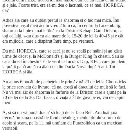
și e jale. Foarte trist, era să-mi dea o lacrimă, ce să mai. HORECA,
da?
Adică ăia care au dublat prețul la shaorma și o fac mai mică. Îmi
povestea nașul meu acum vreo 2 luni că, în centru la Luxemburg,
shaorma la lipie e mai ieftină ca la Dristor Kebap. Care Dristor, ca
toți ceilalți, s-au dus cu aia mare de la 15-20 de lei la 40-45 și e cât
era mijlocia, care a dispărut între timp, pe vremuri.
Da mă, HORECA, care se cacă și nu se spală pe mâini și au găsit
urme de căcat și la McDonald's și la Burger King în chestii. Sau se
cacă direct în chestii? E de verificat acolo. Dap, KFC, care țin uleiul
la prăjit până arată ca ăla scos din Dacia Nova după 5 ani. Tot
HORECA și ăia.
Au ajuns 6 bucăți de pachețele de primăvară 23 de lei la Chopsticks
la orice serviciu de livrare, că na, costă al dracului de mult să le faci.
Nu vă mai zic de shaorma la farfurie de la Dristor, care a ajuns pe la
70 de lei de la 30. Dar băăăi, o viață atât de grea pe ei, vai de capul
meu!
A, și să nu vă pună dracu’ să luați de la Taco Bell. Am luat joia
trecută, în ziua noastră de food cheating, meniul dublu suprem de
acolo și seara, pe la 11, mă umflam cu Furazolidon ca un mexican
veritabil!