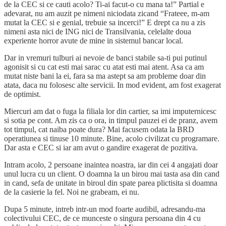
de la CEC si ce cauti acolo? Ti-ai facut-o cu mana ta!” Partial e
adevarat, nu am auzit pe nimeni niciodata zicand “Frateee, m-am
mutat la CEC si e genial, trebuie sa incerci!” E drept ca nu a zis
nimeni asta nici de ING nici de Transilvania, celelalte doua
experiente horror avute de mine in sistemul bancar local.
Dar in vremuri tulburi ai nevoie de banci stabile sa-ti pui putinul
agonisit si cu cat esti mai sarac cu atat esti mai atent. Asa ca am
mutat niste bani la ei, fara sa ma astept sa am probleme doar din
atata, daca nu folosesc alte servicii. In mod evident, am fost exagerat
de optimist.
Miercuri am dat o fuga la filiala lor din cartier, sa imi imputernicesc
si sotia pe cont. Am zis ca o ora, in timpul pauzei ei de pranz, avem
tot timpul, cat naiba poate dura? Mai facusem odata la BRD
operatiunea si tinuse 10 minute. Bine, acolo civilizat cu programare.
Dar asta e CEC si iar am avut o gandire exagerat de pozitiva.
Intram acolo, 2 persoane inaintea noastra, iar din cei 4 angajati doar
unul lucra cu un client. O doamna la un birou mai tasta asa din cand
in cand, sefa de unitate in biroul din spate parea plictisita si doamna
de la casierie la fel. Noi ne grabeam, ei nu.
Dupa 5 minute, intreb intr-un mod foarte audibil, adresandu-ma
colectivului CEC, de ce munceste o singura persoana din 4 cu