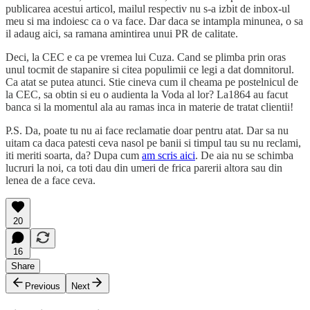
publicarea acestui articol, mailul respectiv nu s-a izbit de inbox-ul
meu si ma indoiesc ca o va face. Dar daca se intampla minunea, o sa
il adaug aici, sa ramana amintirea unui PR de calitate.
Deci, la CEC e ca pe vremea lui Cuza. Cand se plimba prin oras
unul tocmit de stapanire si citea populimii ce legi a dat domnitorul.
Ca atat se putea atunci. Stie cineva cum il cheama pe postelnicul de
la CEC, sa obtin si eu o audienta la Voda al lor? La1864 au facut
banca si la momentul ala au ramas inca in materie de tratat clientii!
P.S. Da, poate tu nu ai face reclamatie doar pentru atat. Dar sa nu
uitam ca daca patesti ceva nasol pe banii si timpul tau su nu reclami,
iti meriti soarta, da? Dupa cum
am scris aici
. De aia nu se schimba
lucruri la noi, ca toti dau din umeri de frica parerii altora sau din
lenea de a face ceva.
20
16
Share
Previous
Next