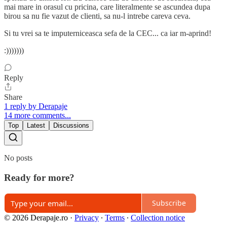
mai mare in orasul cu pricina, care literalmente se ascundea dupa
birou sa nu fie vazut de clienti, sa nu-l intrebe careva ceva.
Si tu vrei sa te imputerniceasca sefa de la CEC... ca iar m-aprind!
:)))))))
Reply
Share
1 reply by Derapaje
14 more comments...
Top
Latest
Discussions
No posts
Ready for more?
Subscribe
© 2026 Derapaje.ro
·
Privacy
∙
Terms
∙
Collection notice