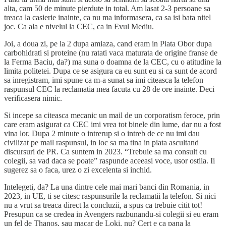
alta, cam 50 de minute pierdute in total. Am lasat 2-3 persoane sa
treaca la casierie inainte, ca nu ma informasera, ca sa isi bata nitel
joc. Ca ala e nivelul la CEC, ca in Evul Mediu.
Joi, a doua zi, pe la 2 dupa amiaza, cand eram in Piata Obor dupa
carbohidrati si proteine (nu ratati vaca maturata de origine franse de
la Ferma Baciu, da?) ma suna o doamna de la CEC, cu o atitudine la
limita politetei. Dupa ce se asigura ca eu sunt eu si ca sunt de acord
sa inregistram, imi spune ca m-a sunat sa imi citeasca la telefon
raspunsul CEC la reclamatia mea facuta cu 28 de ore inainte. Deci
verificasera nimic.
Si incepe sa citeasca mecanic un mail de un corporatism feroce, prin
care eram asigurat ca CEC imi vrea tot binele din lume, dar nu a fost
vina lor. Dupa 2 minute o intrerup si o intreb de ce nu imi dau
civilizat pe mail raspunsul, in loc sa ma tina in piata ascultand
discursuri de PR. Ca suntem in 2023. “Trebuie sa ma consult cu
colegii, sa vad daca se poate” raspunde aceeasi voce, usor ostila. Ii
sugerez sa o faca, urez o zi excelenta si inchid.
Intelegeti, da? La una dintre cele mai mari banci din Romania, in
2023, in UE, ti se citesc raspunsurile la reclamatii la telefon. Si nici
nu a vrut sa treaca direct la concluzii, a spus ca trebuie citit tot!
Presupun ca se credea in Avengers razbunandu-si colegii si eu eram
un fel de Thanos, sau macar de Loki, nu? Cert e ca pana la