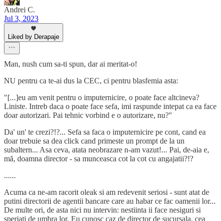
Andrei C.
Jul 3, 2023
Liked by Derapaje
Man, nush cum sa-ti spun, dar ai meritat-o!
NU pentru ca te-ai dus la CEC, ci pentru blasfemia asta:
"[...]eu am venit pentru o imputernicire, o poate face altcineva?
Liniste. Intreb daca o poate face sefa, imi raspunde intepat ca ea face
doar autorizari. Pai tehnic vorbind e o autorizare, nu?"
Da' un' te crezi?!?... Sefa sa faca o imputernicire pe cont, cand ea
doar trebuie sa dea click cand primeste un prompt de la un
subaltern... Asa ceva, atata neobrazare n-am vazut!... Pai, de-aia e,
mă, doamna director - sa munceasca cot la cot cu angajatii?!?
......
Acuma ca ne-am racorit oleak si am redevenit seriosi - sunt atat de
putini directorii de agentii bancare care au habar ce fac oamenii lor...
De multe ori, de asta nici nu intervin: nestiinta ii face nesiguri si
speriati de umbra lor. Eu cunosc caz de director de sucursala, cea