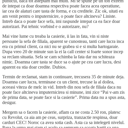
publicul, daca tot asteptam mai multi. Mi se spune pe un ton extrem
de intepat ca doar doamna respectiva poate facea acea operatiune,
iar cea de alaturi care tasta de forma, e cu creditele. Zic ok, uitati eu
am venit pentru o imputernicire, o poate face altcineva? Liniste.
Intreb daca o poate face sefa, imi raspunde intepat ca ea face doar
autorizari. Pai tehnic vorbind e o autorizare, nu?
Mai vine lume cu treaba la casierie, ii las in fata, vin si niste
persoane la sefa de filiala, aparent se cunosteau, tanti care lucra inca
era cu primul client, ca nici nu se grabea si e si multa hartogaraie.
Dupa vreo 20 de minute sun la ei la call center si foarte sonor incep
sa reclam situatia. Sefa se cam schimba la fata dar nu schiteaza
nimic. Doamna care tasta se duce sa o ajute pe cea care lucra, desi
aparent ea stia doar credite. Dubios.
Termin de reclamat, stam in continuare, trecusera 35 de minute deja.
Doamna care lucra, terminase cu un client, trecuse la al doilea,
aceeasi viteza de melc in vid. Intreb din nou sefa de filiala daca nu
poate face altcineva imputernicirea si minune, imi zice “Pai v-am zis
de prima data, se poate face si la casierie”. Prima data nu a spus asta,
desigur.
Mergem sa o facem la casierie, aflam ca ne costa 2.50 ron, platesc
cu Revolut, ca aia am pe ceas, surpriza, tranzactie respinsa, doar
carduri CEC! Noroc ca avea sotia cash. Asta ca sa intelegeti nivelul.
Pana la urma mai stam si acolo sa semnam sa scoata hartii sa una