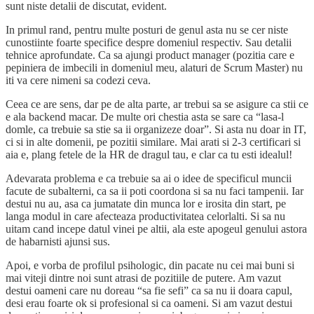
sunt niste detalii de discutat, evident.
In primul rand, pentru multe posturi de genul asta nu se cer niste
cunostiinte foarte specifice despre domeniul respectiv. Sau detalii
tehnice aprofundate. Ca sa ajungi product manager (pozitia care e
pepiniera de imbecili in domeniul meu, alaturi de Scrum Master) nu
iti va cere nimeni sa codezi ceva.
Ceea ce are sens, dar pe de alta parte, ar trebui sa se asigure ca stii ce
e ala backend macar. De multe ori chestia asta se sare ca “lasa-l
domle, ca trebuie sa stie sa ii organizeze doar”. Si asta nu doar in IT,
ci si in alte domenii, pe pozitii similare. Mai arati si 2-3 certificari si
aia e, plang fetele de la HR de dragul tau, e clar ca tu esti idealul!
Adevarata problema e ca trebuie sa ai o idee de specificul muncii
facute de subalterni, ca sa ii poti coordona si sa nu faci tampenii. Iar
destui nu au, asa ca jumatate din munca lor e irosita din start, pe
langa modul in care afecteaza productivitatea celorlalti. Si sa nu
uitam cand incepe datul vinei pe altii, ala este apogeul genului astora
de habarnisti ajunsi sus.
Apoi, e vorba de profilul psihologic, din pacate nu cei mai buni si
mai viteji dintre noi sunt atrasi de pozitiile de putere. Am vazut
destui oameni care nu doreau “sa fie sefi” ca sa nu ii doara capul,
desi erau foarte ok si profesional si ca oameni. Si am vazut destui