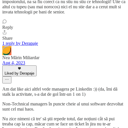
impostorului, na sa fiu corect ca nu stiu nu stiu ce tehnologii! Uite ca
altul cu tupeu (sau mai norocos) nici el nu stie dar a a cerut mult si
invata tehnologii pe bani de senior.
Reply
Share
1 reply by Derapaje
Nea Mărin Miliardar
Aug 4, 2023
Liked by Derapaje
Am dat like aici altfel vede managera pe Linkedin :)) (da, îmi dă
stalk la activitate, s-a dat de gol într-un 1 on 1)
Non-Technical managers în puncte cheie al unui software dezvoltat
sunt cel mai haos.
Nu zice nimeni că tre' să ştii repede totul, dar noțiuni cât să pui
treaba cap la cap, măcar cum se face un ticket în jira nu te-ar