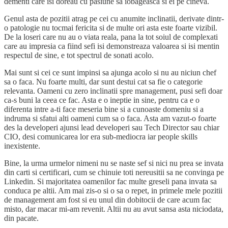
dementi care isi doreau cu pasiune sa iobageasca si ei pe cineva.
Genul asta de pozitii atrag pe cei cu anumite inclinatii, derivate dintr-
o patologie nu tocmai fericita si de multe ori asta este foarte vizibil.
De la loseri care nu au o viata reala, pana la tot soiul de complexati
care au impresia ca fiind sefi isi demonstreaza valoarea si isi mentin
respectul de sine, e tot spectrul de sonati acolo.
Mai sunt si cei ce sunt impinsi sa ajunga acolo si nu au niciun chef
sa o faca. Nu foarte multi, dar sunt destui cat sa fie o categorie
relevanta. Oameni cu zero inclinatii spre management, pusi sefi doar
ca-s buni la ceea ce fac. Asta e o ineptie in sine, pentru ca e o
diferenta intre a-ti face meseria bine si a cunoaste domeniu si a
indruma si sfatui alti oameni cum sa o faca. Asta am vazut-o foarte
des la developeri ajunsi lead developeri sau Tech Director sau chiar
CIO, desi comunicarea lor era sub-mediocra iar people skills
inexistente.
Bine, la urma urmelor nimeni nu se naste sef si nici nu prea se invata
din carti si certificari, cum se chinuie toti nereusitii sa ne convinga pe
Linkedin. Si majoritatea oamenilor fac multe greseli pana invata sa
conduca pe altii. Am mai zis-o si o sa o repet, in primele mele pozitii
de management am fost si eu unul din dobitocii de care acum fac
misto, dar macar mi-am revenit. Altii nu au avut sansa asta niciodata,
din pacate.