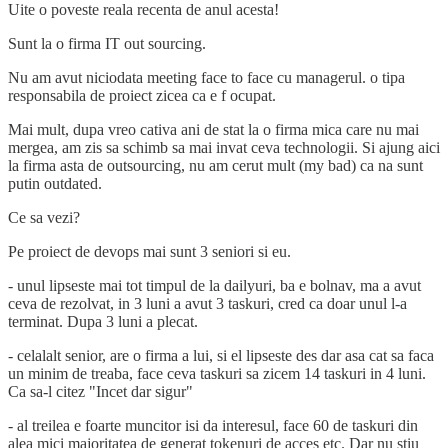
Uite o poveste reala recenta de anul acesta!
Sunt la o firma IT out sourcing.
Nu am avut niciodata meeting face to face cu managerul. o tipa
responsabila de proiect zicea ca e f ocupat.
Mai mult, dupa vreo cativa ani de stat la o firma mica care nu mai
mergea, am zis sa schimb sa mai invat ceva technologii. Si ajung aici
la firma asta de outsourcing, nu am cerut mult (my bad) ca na sunt
putin outdated.
Ce sa vezi?
Pe proiect de devops mai sunt 3 seniori si eu.
- unul lipseste mai tot timpul de la dailyuri, ba e bolnav, ma a avut
ceva de rezolvat, in 3 luni a avut 3 taskuri, cred ca doar unul l-a
terminat. Dupa 3 luni a plecat.
- celalalt senior, are o firma a lui, si el lipseste des dar asa cat sa faca
un minim de treaba, face ceva taskuri sa zicem 14 taskuri in 4 luni.
Ca sa-l citez "Incet dar sigur"
- al treilea e foarte muncitor isi da interesul, face 60 de taskuri din
alea mici majoritatea de generat tokenuri de acces etc. Dar nu stiu