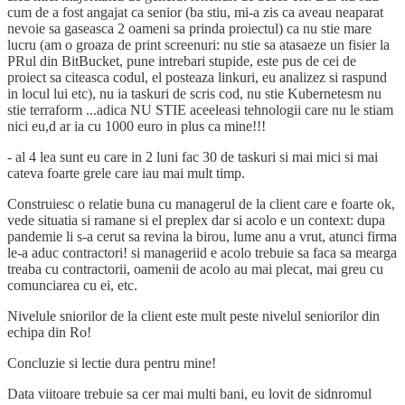
cum de a fost angajat ca senior (ba stiu, mi-a zis ca aveau neaparat
nevoie sa gaseasca 2 oameni sa prinda proiectul) ca nu stie mare
lucru (am o groaza de print screenuri: nu stie sa atasaeze un fisier la
PRul din BitBucket, pune intrebari stupide, este pus de cei de
proiect sa citeasca codul, el posteaza linkuri, eu analizez si raspund
in locul lui etc), nu ia taskuri de scris cod, nu stie Kubernetesm nu
stie terraform ...adica NU STIE aceeleasi tehnologii care nu le stiam
nici eu,d ar ia cu 1000 euro in plus ca mine!!!
- al 4 lea sunt eu care in 2 luni fac 30 de taskuri si mai mici si mai
cateva foarte grele care iau mai mult timp.
Construiesc o relatie buna cu managerul de la client care e foarte ok,
vede situatia si ramane si el preplex dar si acolo e un context: dupa
pandemie li s-a cerut sa revina la birou, lume anu a vrut, atunci firma
le-a aduc contractori! si manageriid e acolo trebuie sa faca sa mearga
treaba cu contractorii, oamenii de acolo au mai plecat, mai greu cu
comunciarea cu ei, etc.
Nivelule sniorilor de la client este mult peste nivelul seniorilor din
echipa din Ro!
Concluzie si lectie dura pentru mine!
Data viitoare trebuie sa cer mai multi bani, eu lovit de sidnromul