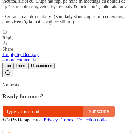
încurca, zic si eu. După mă rupi pe mine în meetings cu abureli de
tip "team cohesion, velocity, diversity & inclusion" şi alte rahaturi.
O zi faină că intru in daily! (Sau daily stand--up scrum ceremony,
cum zicem ăştia mai bazați, ce ştii tu..)
Reply
Share
1 reply by Derapaje
8 more comments...
Top
Latest
Discussions
No posts
Ready for more?
Subscribe
© 2026 Derapaje.ro
·
Privacy
∙
Terms
∙
Collection notice