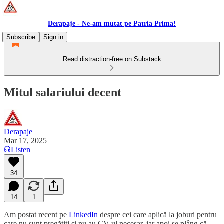
Derapaje - Ne-am mutat pe Patria Prima!
Subscribe
Sign in
Read distraction-free on Substack
Mitul salariului decent
Derapaje
Mar 17, 2025
Listen
34
14
1
Am postat recent pe
LinkedIn
despre cei care aplică la joburi pentru
care nu sunt pregătiți și nu au CV-ul necesar, iar apoi se plâng că