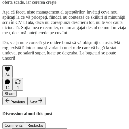
oferta scade, iar cererea crește.
Așa că faceți niște management al așteptărilor, învățați ceva nou,
aplicați la ce vă pricepeți, fiindcă nu contează ce skilluri și minunății
scrii în CV-ul ăla, dacă nu corespunzi descrierii lor, nu te vor căuta
niciodată. Soția mea e recruiter, eu am angajat destul de mult în viața
mea, deci mă puteți crede pe cuvânt.
Da, viața nu e corectă și e o idee bună să vă obișnuiți cu asta. Mă
rog, există întotdeauna și varianta unei rude care vă bagă la stat
undeva, pe salarii super, luate pe degeaba. La bugetari se poate
uneori!
34
14
1
Share
Previous
Next
Discussion about this post
Comments
Restacks