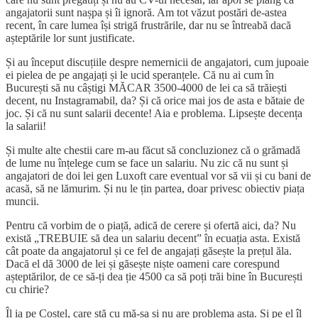
angajatorii sunt nașpa și îi ignoră. Am tot văzut postări de-astea
recent, în care lumea își strigă frustrările, dar nu se întreabă dacă
așteptările lor sunt justificate.
Și au început discuțiile despre nemernicii de angajatori, cum jupoaie
ei pielea de pe angajați și le ucid speranțele. Că nu ai cum în
București să nu câștigi MĂCAR 3500-4000 de lei ca să trăiești
decent, nu Instagramabil, da? Și că orice mai jos de asta e bătaie de
joc. Și că nu sunt salarii decente! Aia e problema. Lipsește decența
la salarii!
Și multe alte chestii care m-au făcut să concluzionez că o grămadă
de lume nu înțelege cum se face un salariu. Nu zic că nu sunt și
angajatori de doi lei gen Luxoft care eventual vor să vii și cu bani de
acasă, să ne lămurim. Și nu le țin partea, doar privesc obiectiv piața
muncii.
Pentru că vorbim de o piață, adică de cerere și ofertă aici, da? Nu
există „TREBUIE să dea un salariu decent” în ecuația asta. Există
cât poate da angajatorul și ce fel de angajați găsește la prețul ăla.
Dacă el dă 3000 de lei și găsește niște oameni care corespund
așteptărilor, de ce să-ți dea ție 4500 ca să poți trăi bine în București
cu chirie?
Îl ia pe Costel, care stă cu mă-sa și nu are problema asta. Și pe el îl