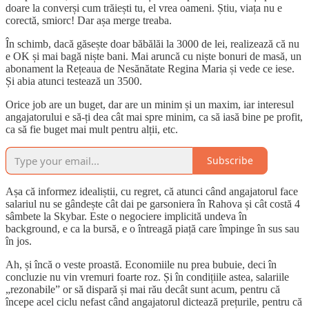
doare la converși cum trăiești tu, el vrea oameni. Știu, viața nu e
corectă, smiorc! Dar așa merge treaba.
În schimb, dacă găsește doar băbălăi la 3000 de lei, realizează că nu
e OK și mai bagă niște bani. Mai aruncă cu niște bonuri de masă, un
abonament la Rețeaua de Nesănătate Regina Maria și vede ce iese.
Și abia atunci testează un 3500.
Orice job are un buget, dar are un minim și un maxim, iar interesul
angajatorului e să-ți dea cât mai spre minim, ca să iasă bine pe profit,
ca să fie buget mai mult pentru alții, etc.
Subscribe
Așa că informez idealiștii, cu regret, că atunci când angajatorul face
salariul nu se gândește cât dai pe garsoniera în Rahova și cât costă 4
sâmbete la Skybar. Este o negociere implicită undeva în
background, e ca la bursă, e o întreagă piață care împinge în sus sau
în jos.
Ah, și încă o veste proastă. Economiile nu prea bubuie, deci în
concluzie nu vin vremuri foarte roz. Și în condițiile astea, salariile
„rezonabile” or să dispară și mai rău decât sunt acum, pentru că
începe acel ciclu nefast când angajatorul dictează prețurile, pentru că