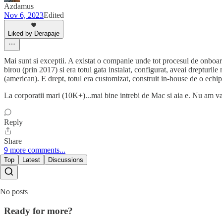
Azdamus
Nov 6, 2023
Edited
Liked by Derapaje
Mai sunt si exceptii. A existat o companie unde tot procesul de onboard
birou (prin 2017) si era totul gata instalat, configurat, aveai drepturil
(american). E drept, totul era customizat, construit in-house de o echi
La corporatii mari (10K+)...mai bine intrebi de Mac si aia e. Nu am vaz
Reply
Share
9 more comments...
Top
Latest
Discussions
No posts
Ready for more?