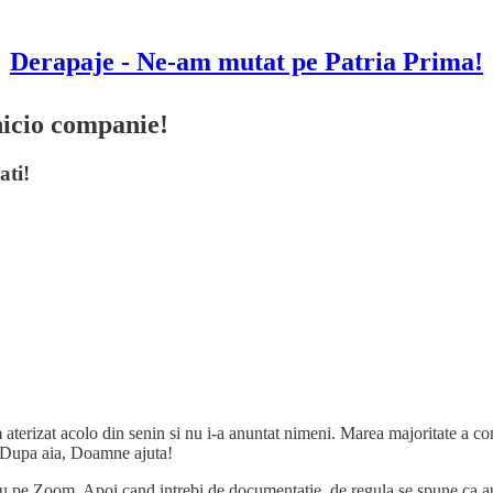
Derapaje - Ne-am mutat pe Patria Prima!
nicio companie!
ati!
terizat acolo din senin si nu i-a anuntat nimeni. Marea majoritate a co
. Dupa aia, Doamne ajuta!
sau pe Zoom. Apoi cand intrebi de documentatie, de regula se spune ca au 