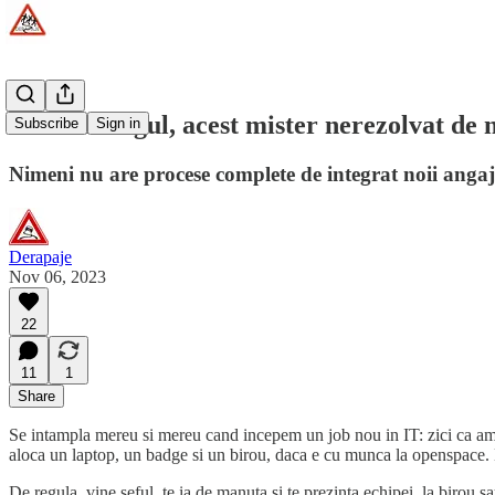
Onboardingul, acest mister nerezolvat de 
Subscribe
Sign in
Nimeni nu are procese complete de integrat noii angaj
Derapaje
Nov 06, 2023
22
11
1
Share
Se intampla mereu si mereu cand incepem un job nou in IT: zici ca am a
aloca un laptop, un badge si un birou, daca e cu munca la openspace
De regula, vine seful, te ia de manuta si te prezinta echipei, la birou 