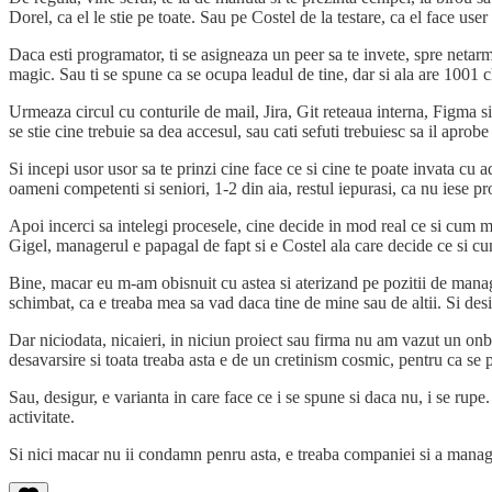
Dorel, ca el le stie pe toate. Sau pe Costel de la testare, ca el face user
Daca esti programator, ti se asigneaza un peer sa te invete, spre netarmu
magic. Sau ti se spune ca se ocupa leadul de tine, dar si ala are 1001 c
Urmeaza circul cu conturile de mail, Jira, Git reteaua interna, Figma si
se stie cine trebuie sa dea accesul, sau cati sefuti trebuiesc sa il aprobe 
Si incepi usor usor sa te prinzi cine face ce si cine te poate invata cu 
oameni competenti si seniori, 1-2 din aia, restul iepurasi, ca nu iese prof
Apoi incerci sa intelegi procesele, cine decide in mod real ce si cum m
Gigel, managerul e papagal de fapt si e Costel ala care decide ce si cu
Bine, macar eu m-am obisnuit cu astea si aterizand pe pozitii de manage
schimbat, ca e treaba mea sa vad daca tine de mine sau de altii. Si de
Dar niciodata, nicaieri, in niciun proiect sau firma nu am vazut un onbo
desavarsire si toata treaba asta e de un cretinism cosmic, pentru ca se
Sau, desigur, e varianta in care face ce i se spune si daca nu, i se rup
activitate.
Si nici macar nu ii condamn penru asta, e treaba companiei si a manageme