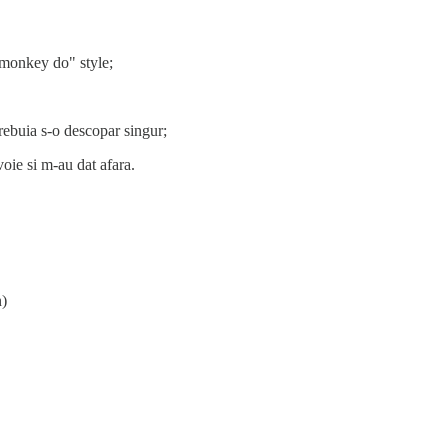
, monkey do" style;
rebuia s-o descopar singur;
oie si m-au dat afara.
n)