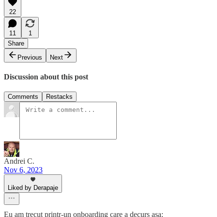
22
11
1
Share
Previous
Next
Discussion about this post
Comments
Restacks
Andrei C.
Nov 6, 2023
Liked by Derapaje
Eu am trecut printr-un onboarding care a decurs asa: