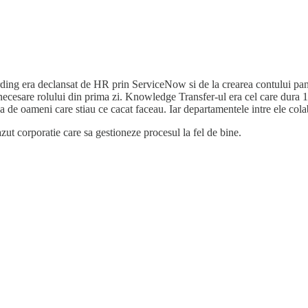
ing era declansat de HR prin ServiceNow si de la crearea contului pana l
e necesare rolului din prima zi. Knowledge Transfer-ul era cel care dura 1
pa de oameni care stiau ce cacat faceau. Iar departamentele intre ele cola
ut corporatie care sa gestioneze procesul la fel de bine.