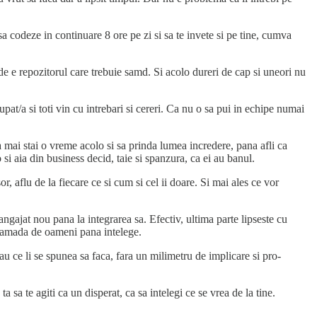
 sa codeze in continuare 8 ore pe zi si sa te invete si pe tine, cumva
de e repozitorul care trebuie samd. Si acolo dureri de cap si uneori nu
upat/a si toti vin cu intrebari si cereri. Ca nu o sa pui in echipe numai
 mai stai o vreme acolo si sa prinda lumea incredere, pana afli ca
i aia din business decid, taie si spanzura, ca ei au banul.
aflu de la fiecare ce si cum si cel ii doare. Si mai ales ce vor
ngajat nou pana la integrarea sa. Efectiv, ultima parte lipseste cu
 gramada de oameni pana intelege.
au ce li se spunea sa faca, fara un milimetru de implicare si pro-
a te agiti ca un disperat, ca sa intelegi ce se vrea de la tine.