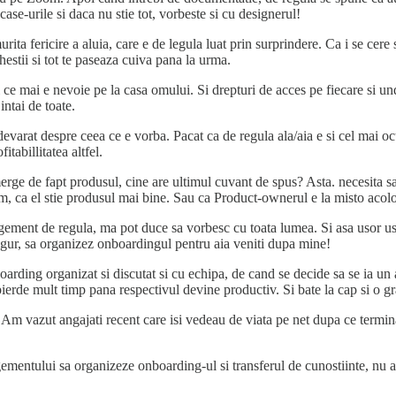
 case-urile si daca nu stie tot, vorbeste si cu designerul!
rita fericire a aluia, care e de legula luat prin surprindere. Ca i se cere
hestii si tot te paseaza cuiva pana la urma.
 ce mai e nevoie pe la casa omului. Si drepturi de acces pe fiecare si un
intai de toate.
adevarat despre ceea ce e vorba. Pacat ca de regula ala/aia e si cel mai oc
itabillitatea altfel.
erge de fapt produsul, cine are ultimul cuvant de spus? Asta. necesita sa
m, ca el stie produsul mai bine. Sau ca Product-ownerul e la misto acolo s
ment de regula, ma pot duce sa vorbesc cu toata lumea. Si asa usor usor, 
sigur, sa organizez onboardingul pentru aia veniti dupa mine!
arding organizat si discutat si cu echipa, de cand se decide sa se ia un a
 pierde mult timp pana respectivul devine productiv. Si bate la cap si o
e. Am vazut angajati recent care isi vedeau de viata pe net dupa ce termin
ntului sa organizeze onboarding-ul si transferul de cunostiinte, nu a ta s