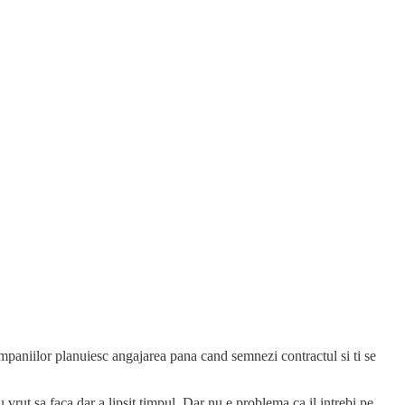
mpaniilor planuiesc angajarea pana cand semnezi contractul si ti se
vrut sa faca dar a lipsit timpul. Dar nu e problema ca il intrebi pe