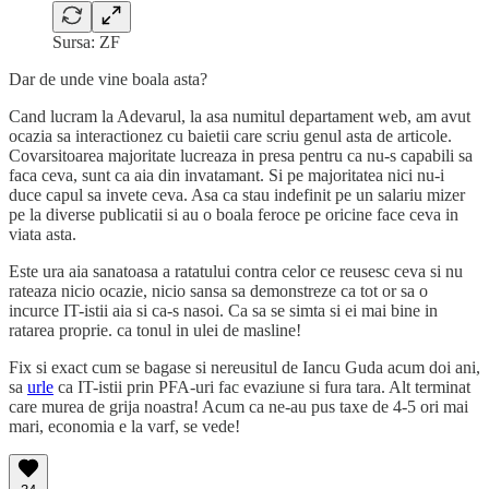
Sursa: ZF
Dar de unde vine boala asta?
Cand lucram la Adevarul, la asa numitul departament web, am avut
ocazia sa interactionez cu baietii care scriu genul asta de articole.
Covarsitoarea majoritate lucreaza in presa pentru ca nu-s capabili sa
faca ceva, sunt ca aia din invatamant. Si pe majoritatea nici nu-i
duce capul sa invete ceva. Asa ca stau indefinit pe un salariu mizer
pe la diverse publicatii si au o boala feroce pe oricine face ceva in
viata asta.
Este ura aia sanatoasa a ratatului contra celor ce reusesc ceva si nu
rateaza nicio ocazie, nicio sansa sa demonstreze ca tot or sa o
incurce IT-istii aia si ca-s nasoi. Ca sa se simta si ei mai bine in
ratarea proprie. ca tonul in ulei de masline!
Fix si exact cum se bagase si nereusitul de Iancu Guda acum doi ani,
sa
urle
ca IT-istii prin PFA-uri fac evaziune si fura tara. Alt terminat
care murea de grija noastra! Acum ca ne-au pus taxe de 4-5 ori mai
mari, economia e la varf, se vede!