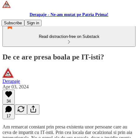
Derapaje - Ne-am mutat pe Patria Prima!
Subscribe
Sign in
Read distraction-free on Substack
De ce are presa boala pe IT-isti?
Derapaje
Apr 03, 2024
34
17
Am remarcat constant prin presa existenta unor persoane care au
ceva de impartit cu IT-istii. Prin cea locala dar ocalzional si prin aia
internationala. Nu e genul ala de ura nasoala, doar o invidie crunta