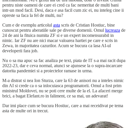
pentru niste oameni de care ei cred ca fac nemeritat de multi bani
intr-un mod facil. Desi, daca e asa facil cum zic ei, nu inteleg cine ii
opreste sa faca la fel de multi, nu?
Cum e de exemplu articolul
asta
scris de Cristian Hostiuc, bine
cunoscut pentru aberatiile sale pe diverse domenii. Omul
lucreaza
de
24 de ani la fituica numita ZF si e un expert incomensurabil in
nimic. Iar ZF nu are nici macar valoarea hartiei pe care e scris in
Zewa, in majoritatea cazurilor. Acum se bucura ca lasa AI-ul
developerii fara job.
Nu o sa ma apuc sa fac analiza pe text, piata de IT s-a mai racit dupa
2022-23, dar e ceva normal, atunci se ajunsese la o supra-incarcare
datorita pandemiei si a proiectelor ramase in urma.
M-a distrat si nea Ion Sturza, care la 63 de anisori nu a inteles nimic
din AI si crede ca o sa inlocuiasca programatorii. Omul a fost prim
ministrul Moldovei, nu se poti cere multe de la el. La afaceri merge
brici, a bagat Elefant.ro in faliment, ce sa mai, un adevarat!
Dar imi place cum se bucura Hostiuc, care a mai receidivat pe tema
asta de multe ori in trecut.