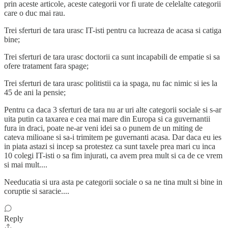
prin aceste articole, aceste categorii vor fi urate de celelalte categorii
care o duc mai rau.
Trei sferturi de tara urasc IT-isti pentru ca lucreaza de acasa si catiga
bine;
Trei sferturi de tara urasc doctorii ca sunt incapabili de empatie si sa
ofere tratament fara spage;
Trei sferturi de tara urasc politistii ca ia spaga, nu fac nimic si ies la
45 de ani la pensie;
Pentru ca daca 3 sferturi de tara nu ar uri alte categorii sociale si s-ar
uita putin ca taxarea e cea mai mare din Europa si ca guvernantii
fura in draci, poate ne-ar veni idei sa o punem de un miting de
cateva milioane si sa-i trimitem pe guvernanti acasa. Dar daca eu ies
in piata astazi si incep sa protestez ca sunt taxele prea mari cu inca
10 colegi IT-isti o sa fim injurati, ca avem prea mult si ca de ce vrem
si mai mult....
Needucatia si ura asta pe categorii sociale o sa ne tina mult si bine in
coruptie si saracie....
Reply