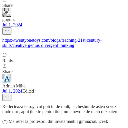
Share
gugutza
Jul 1, 2024
https://twentyonetoys.com/blogs/teaching-21st-century-
skills/creative-genius-divergent-thinking
Reply
Share
Adrian Mihai
Jul 1, 2024
Edited
Reflecteaza te rog, cat poti tu de mult, la chestiunile astea si vezi
unde duc, apoi ține-le pentru tine, nu e nevoie de nicio dezbatere:
(*) Ma refer la profesorii din invatamantul gimnazial/liceal: