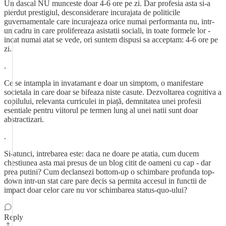
Un dascal NU munceste doar 4-6 ore pe zi. Dar profesia asta si-a
pierdut prestigiul, desconsiderare incurajata de politicile
guvernamentale care incurajeaza orice numai performanta nu, intr-
un cadru in care prolifereaza asistatii sociali, in toate formele lor -
incat numai atat se vede, ori suntem dispusi sa acceptam: 4-6 ore pe
zi.
.
Ce se intampla in invatamant e doar un simptom, o manifestare
societala in care doar se bifeaza niste casute. Dezvoltarea cognitiva a
copilului, relevanta curriculei in piață, demnitatea unei profesii
esentiale pentru viitorul pe termen lung al unei natii sunt doar
abstractizari.
.
Si-atunci, intrebarea este: daca ne doare pe atatia, cum ducem
chestiunea asta mai presus de un blog citit de oameni cu cap - dar
prea putini? Cum declansezi bottom-up o schimbare profunda top-
down intr-un stat care pare decis sa permita accesul in functii de
impact doar celor care nu vor schimbarea status-quo-ului?
Reply