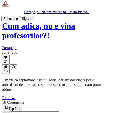
Derapaje - Ne-am mutat pe Patria Prima!
Subscribe
Sign in
Cum adica, nu e vina
profesorilor?!
Derapaje
Jul 1, 2024
32
18
Am zis ca saptamana asta nu scriu, dar am dat vineri peste
articolasul despre care o sa povestesc mai jos si nu m-am putut
abtine.
Read →
18 Comments
Top first