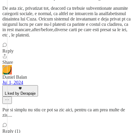
De asta zic, privatizat tot, deacord ca trebuie subventionate anumite
categorii sociale, e normal, ca altfel ne intoarcem la analfabetismul
dinaintea lui Cuza. Oricum sistemul de invatamant e deja privat pt ca
singurul lucru pe care nu-l platesti ca parinte e costul cu cladirea, ca
in rest mancare,after/before,diverse carti pe care esti presat sa le iei,
etc , le platesti.
Reply
Share
Daniel Balan
Jul 1, 2024
Liked by Derapaje
Pur si simplu nu stiu ce pot sa zic aici, pentru ca am prea multe de
zis....
Reply (1)