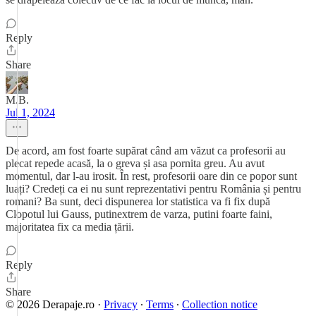
Reply
Share
M.B.
Jul 1, 2024
De acord, am fost foarte supărat când am văzut ca profesorii au
plecat repede acasă, la o greva și asa pornita greu. Au avut
momentul, dar l-au irosit. În rest, profesorii oare din ce popor sunt
luați? Credeți ca ei nu sunt reprezentativi pentru România și pentru
romani? Ba sunt, deci dispunerea lor statistica va fi fix după
Clopotul lui Gauss, putinextrem de varza, putini foarte faini,
majoritatea fix ca media țării.
Reply
Share
© 2026 Derapaje.ro
·
Privacy
∙
Terms
∙
Collection notice