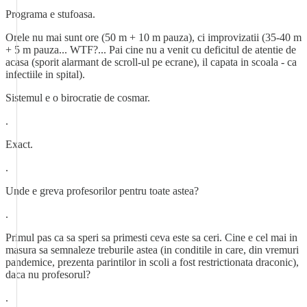
Programa e stufoasa.
Orele nu mai sunt ore (50 m + 10 m pauza), ci improvizatii (35-40 m
+ 5 m pauza... WTF?... Pai cine nu a venit cu deficitul de atentie de
acasa (sporit alarmant de scroll-ul pe ecrane), il capata in scoala - ca
infectiile in spital).
Sistemul e o birocratie de cosmar.
.
Exact.
.
Unde e greva profesorilor pentru toate astea?
.
Primul pas ca sa speri sa primesti ceva este sa ceri. Cine e cel mai in
masura sa semnaleze treburile astea (in conditile in care, din vremuri
pandemice, prezenta parintilor in scoli a fost restrictionata draconic),
daca nu profesorul?
.