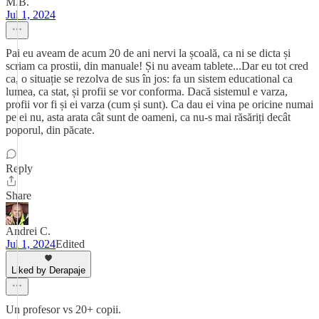
M.B.
Jul 1, 2024
Pai eu aveam de acum 20 de ani nervi la școală, ca ni se dicta și
scriam ca prostii, din manuale! Și nu aveam tablete...Dar eu tot cred
ca, o situație se rezolva de sus în jos: fa un sistem educational ca
lumea, ca stat, și profii se vor conforma. Dacă sistemul e varza,
profii vor fi și ei varza (cum și sunt). Ca dau ei vina pe oricine numai
pe ei nu, asta arata cât sunt de oameni, ca nu-s mai răsăriți decât
poporul, din păcate.
Reply
Share
Andrei C.
Jul 1, 2024
Edited
Liked by Derapaje
Un profesor vs 20+ copii.