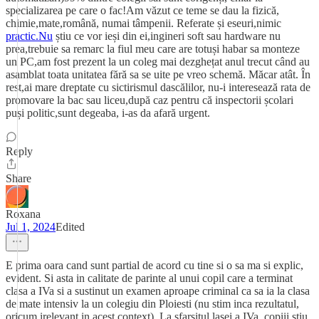
specializarea pe care o fac!Am văzut ce teme se dau la fizică,
chimie,mate,română, numai tâmpenii. Referate și eseuri,nimic
practic.Nu
știu ce vor ieși din ei,ingineri soft sau hardware nu
prea,trebuie sa remarc la fiul meu care are totuși habar sa monteze
un PC,am fost prezent la un coleg mai dezghețat anul trecut când au
asamblat toata unitatea fără sa se uite pe vreo schemă. Măcar atât. În
rest,ai mare dreptate cu sictirismul dascălilor, nu-i interesează rata de
promovare la bac sau liceu,după caz pentru că inspectorii școlari
puși politic,sunt degeaba, i-as da afară urgent.
Reply
Share
Roxana
Jul 1, 2024
Edited
E prima oara cand sunt partial de acord cu tine si o sa ma si explic,
evident. Si asta in calitate de parinte al unui copil care a terminat
clasa a IVa si a sustinut un examen aproape criminal ca sa ia la clasa
de mate intensiv la un colegiu din Ploiesti (nu stim inca rezultatul,
oricum irelevant in acest context). La sfarsitul lasei a IVa, copiii stiu