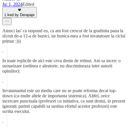
Jul 1, 2024
Edited
Liked by Derapaje
Atunci las' ca raspund eu, ca am fost crescut de la gradinita pana la
sfarsit de-a 12-a de bunici, iar bunica-mea a fost invatatoare la ciclul
primar :)))
.
In toate replicile de aici este ceva demn de retinut. Am sa incerc o
sumarizare (ordinea e aleatorie, nu discrimineaza intre autorii
opiniilor):
.
Invatamantul este un mediu care nu se poate reforma decat top-
down (ca multe altele de importanta sistemica). Altfel, orice
incercare punctuala (profesori cu initiativa, ca sunt destui, in prezent
ignorati; parinti capabili sa sustina efortul acestor profesori) este
sortita esecului.
.