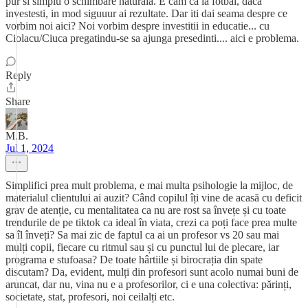
pur si simplu o schimbare naturala. E cam ca la fotbal, daca
investesti, in mod siguuur ai rezultate. Dar iti dai seama despre ce
vorbim noi aici? Noi vorbim despre investitii in educatie... cu
Ciolacu/Ciuca pregatindu-se sa ajunga presedinti.... aici e problema.
Reply
Share
M.B.
Jul 1, 2024
Simplifici prea mult problema, e mai multa psihologie la mijloc, de
materialul clientului ai auzit? Când copilul îți vine de acasă cu deficit
grav de atenție, cu mentalitatea ca nu are rost sa învețe și cu toate
trendurile de pe tiktok ca ideal în viata, crezi ca poți face prea multe
sa îl înveți? Sa mai zic de faptul ca ai un profesor vs 20 sau mai
mulți copii, fiecare cu ritmul sau și cu punctul lui de plecare, iar
programa e stufoasa? De toate hârtiile și birocrația din spate
discutam? Da, evident, mulți din profesori sunt acolo numai buni de
aruncat, dar nu, vina nu e a profesorilor, ci e una colectiva: părinți,
societate, stat, profesori, noi ceilalți etc.