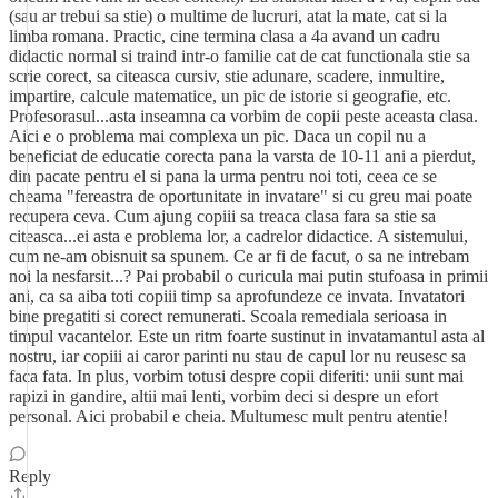
(sau ar trebui sa stie) o multime de lucruri, atat la mate, cat si la
limba romana. Practic, cine termina clasa a 4a avand un cadru
didactic normal si traind intr-o familie cat de cat functionala stie sa
scrie corect, sa citeasca cursiv, stie adunare, scadere, inmultire,
impartire, calcule matematice, un pic de istorie si geografie, etc.
Profesorasul...asta inseamna ca vorbim de copii peste aceasta clasa.
Aici e o problema mai complexa un pic. Daca un copil nu a
beneficiat de educatie corecta pana la varsta de 10-11 ani a pierdut,
din pacate pentru el si pana la urma pentru noi toti, ceea ce se
cheama "fereastra de oportunitate in invatare" si cu greu mai poate
recupera ceva. Cum ajung copiii sa treaca clasa fara sa stie sa
citeasca...ei asta e problema lor, a cadrelor didactice. A sistemului,
cum ne-am obisnuit sa spunem. Ce ar fi de facut, o sa ne intrebam
noi la nesfarsit...? Pai probabil o curicula mai putin stufoasa in primii
ani, ca sa aiba toti copiii timp sa aprofundeze ce invata. Invatatori
bine pregatiti si corect remunerati. Scoala remediala serioasa in
timpul vacantelor. Este un ritm foarte sustinut in invatamantul asta al
nostru, iar copiii ai caror parinti nu stau de capul lor nu reusesc sa
faca fata. In plus, vorbim totusi despre copii diferiti: unii sunt mai
rapizi in gandire, altii mai lenti, vorbim deci si despre un efort
personal. Aici probabil e cheia. Multumesc mult pentru atentie!
Reply