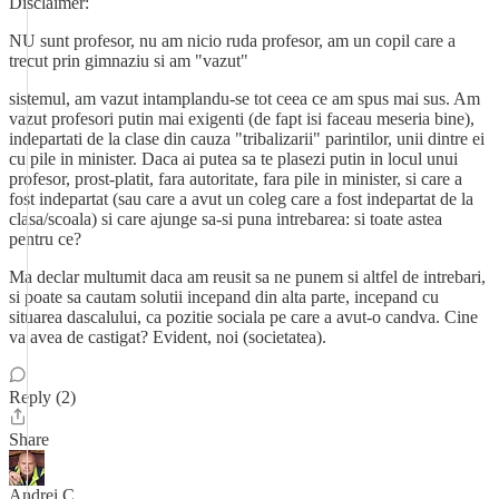
Disclaimer:
NU sunt profesor, nu am nicio ruda profesor, am un copil care a
trecut prin gimnaziu si am "vazut"
sistemul, am vazut intamplandu-se tot ceea ce am spus mai sus. Am
vazut profesori putin mai exigenti (de fapt isi faceau meseria bine),
indepartati de la clase din cauza "tribalizarii" parintilor, unii dintre ei
cu pile in minister. Daca ai putea sa te plasezi putin in locul unui
profesor, prost-platit, fara autoritate, fara pile in minister, si care a
fost indepartat (sau care a avut un coleg care a fost indepartat de la
clasa/scoala) si care ajunge sa-si puna intrebarea: si toate astea
pentru ce?
Ma declar multumit daca am reusit sa ne punem si altfel de intrebari,
si poate sa cautam solutii incepand din alta parte, incepand cu
situarea dascalului, ca pozitie sociala pe care a avut-o candva. Cine
va avea de castigat? Evident, noi (societatea).
Reply (2)
Share
Andrei C.