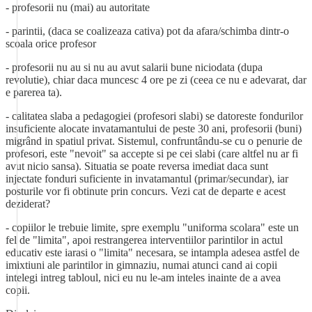
- profesorii nu (mai) au autoritate
- parintii, (daca se coalizeaza cativa) pot da afara/schimba dintr-o
scoala orice profesor
- profesorii nu au si nu au avut salarii bune niciodata (dupa
revolutie), chiar daca muncesc 4 ore pe zi (ceea ce nu e adevarat, dar
e parerea ta).
- calitatea slaba a pedagogiei (profesori slabi) se datoreste fondurilor
insuficiente alocate invatamantului de peste 30 ani, profesorii (buni)
migrând in spatiul privat. Sistemul, confruntându-se cu o penurie de
profesori, este "nevoit" sa accepte si pe cei slabi (care altfel nu ar fi
avut nicio sansa). Situatia se poate reversa imediat daca sunt
injectate fonduri suficiente in invatamantul (primar/secundar), iar
posturile vor fi obtinute prin concurs. Vezi cat de departe e acest
deziderat?
- copiilor le trebuie limite, spre exemplu "uniforma scolara" este un
fel de "limita", apoi restrangerea interventiilor parintilor in actul
educativ este iarasi o "limita" necesara, se intampla adesea astfel de
imixtiuni ale parintilor in gimnaziu, numai atunci cand ai copii
intelegi intreg tabloul, nici eu nu le-am inteles inainte de a avea
copii.