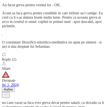
Au facut greva pentru venitul lor - OK.
Acum sa faca greva pentru conditiile in care trebuie sa-l castige. Eu
cred ca li s-ar alatura foarte multa lume. Pentru ca aceasta greva ar
avea in centrul ei omul: copilul in primul rand - apoi dascalul, apoi
parintele.
.
O constatare filozofico-mioritico-meditativa nu ajuta pe nimeni - si
aici ii dau dreptate lui Sebastian.
Reply (2)
Share
Derapaje
Jul 1, 2024
Author
nu i-am vazut sa faca ever greva decat pentru salarii, ca dovada ca li
se drapeleaza colectiv de ce fac la locul de munca, man.