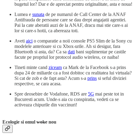
bugetul lor? Dar e de apreciat pentru originalitate, asta e noua!
Lumea e
sunata
de pe numarul de Call Center de la ANAF
Antifrauda de persoane care se dau drept angajatii agentiei.
Pai la cate aberatii auzi de la ANAF, dracu mai stie care-s ai
lor si care-s hotii, ca abereaza toti.
Aveti
aici
o comparatie a noii console PS5 Slim de la Sony cu
modelele anterioare si cu Xbox-urile. Ah si desigur, fara
Bluetooth si asta, da? Ca sa
dati
bani suplimentar pe castile
facute pe propriul lor protocol audio wireless, ce naiba!
Tineti minte cand
ziceam
ca Mark de la Facebook s-a prins
dupa 24 de miliarde ca a fost dobitoc cu realitatea lui virtuala?
Si cat de zob e de fapt asta? Acum s-a
prins
si seful diviziei
respective, se cara acasa.
Spre deosebire de Vodafone, RDS are
5G
mai peste tot in
Bucuresti acum. Unde-s aia cu conspiratia, vedeti ca se
activeaza chipurile din vaccinuri!
Ecologie si omul
woke
nou