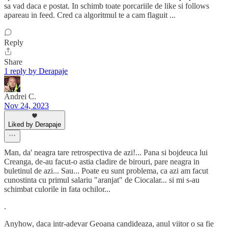
sa vad daca e postat. In schimb toate porcariile de like si follows
apareau in feed. Cred ca algoritmul te a cam flaguit ...
Reply
Share
1 reply by Derapaje
Andrei C.
Nov 24, 2023
Liked by Derapaje
Man, da' neagra tare retrospectiva de azi!... Pana si bojdeuca lui
Creanga, de-au facut-o astia cladire de birouri, pare neagra in
buletinul de azi... Sau... Poate eu sunt problema, ca azi am facut
cunostinta cu primul salariu "aranjat" de Ciocalar... si mi s-au
schimbat culorile in fata ochilor...
.
Anyhow, daca intr-adevar Geoana candideaza, anul viitor o sa fie