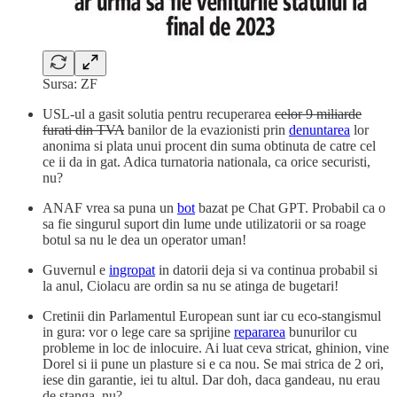
Sursa: ZF
USL-ul a gasit solutia pentru recuperarea
celor 9 miliarde
furati din TVA
banilor de la evazionisti prin
denuntarea
lor
anonima si plata unui procent din suma obtinuta de catre cel
ce ii da in gat. Adica turnatoria nationala, ca orice securisti,
nu?
ANAF vrea sa puna un
bot
bazat pe Chat GPT. Probabil ca o
sa fie singurul suport din lume unde utilizatorii or sa roage
botul sa nu le dea un operator uman!
Guvernul e
ingropat
in datorii deja si va continua probabil si
la anul, Ciolacu are ordin sa nu se atinga de bugetari!
Cretinii din Parlamentul European sunt iar cu eco-stangismul
in gura: vor o lege care sa sprijine
repararea
bunurilor cu
probleme in loc de inlocuire. Ai luat ceva stricat, ghinion, vine
Dorel si ii pune un plasture si e ca nou. Se mai strica de 2 ori,
iese din garantie, iei tu altul. Dar doh, daca gandeau, nu erau
de stanga, nu?