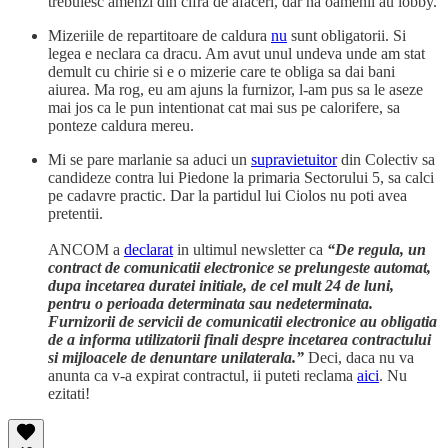
trebuiesc amenzi din cifra de afaceri, dar na oamenii au lobby.
Mizeriile de repartitoare de caldura
nu
sunt obligatorii. Si
legea e neclara ca dracu. Am avut unul undeva unde am stat
demult cu chirie si e o mizerie care te obliga sa dai bani
aiurea. Ma rog, eu am ajuns la furnizor, l-am pus sa le aseze
mai jos ca le pun intentionat cat mai sus pe calorifere, sa
ponteze caldura mereu.
Mi se pare marlanie sa aduci un
supravietuitor
din Colectiv sa
candideze contra lui Piedone la primaria Sectorului 5, sa calci
pe cadavre practic. Dar la partidul lui Ciolos nu poti avea
pretentii.
ANCOM a
declarat
in ultimul newsletter ca
“De regula, un
contract de comunicatii electronice se prelungeste automat,
dupa incetarea duratei initiale, de cel mult 24 de luni,
pentru o perioada determinata sau nedeterminata.
Furnizorii de servicii de comunicatii electronice au obligatia
de a informa utilizatorii finali despre incetarea contractului
si mijloacele de denuntare unilaterala.”
Deci, daca nu va
anunta ca v-a expirat contractul, ii puteti reclama
aici
. Nu
ezitati!