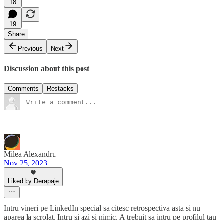
18
19
Share
Previous
Next
Discussion about this post
Comments
Restacks
Milea Alexandru
Nov 25, 2023
Liked by Derapaje
Intru vineri pe LinkedIn special sa citesc retrospectiva asta si nu
aparea la scrolat. Intru si azi si nimic. A trebuit sa intru pe profilul tau