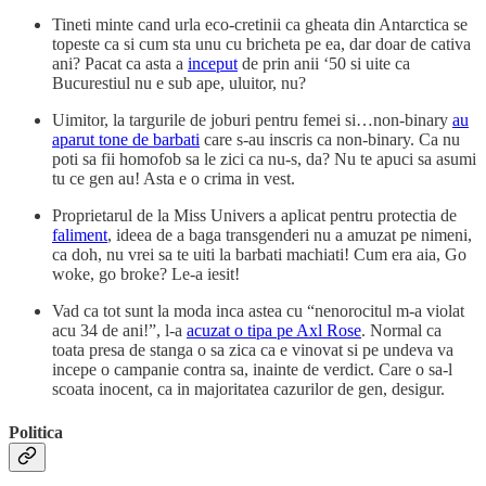
Tineti minte cand urla eco-cretinii ca gheata din Antarctica se
topeste ca si cum sta unu cu bricheta pe ea, dar doar de cativa
ani? Pacat ca asta a
inceput
de prin anii ‘50 si uite ca
Bucurestiul nu e sub ape, uluitor, nu?
Uimitor, la targurile de joburi pentru femei si…non-binary
au
aparut tone de barbati
care s-au inscris ca non-binary. Ca nu
poti sa fii homofob sa le zici ca nu-s, da? Nu te apuci sa asumi
tu ce gen au! Asta e o crima in vest.
Proprietarul de la Miss Univers a aplicat pentru protectia de
faliment
, ideea de a baga transgenderi nu a amuzat pe nimeni,
ca doh, nu vrei sa te uiti la barbati machiati! Cum era aia, Go
woke, go broke? Le-a iesit!
Vad ca tot sunt la moda inca astea cu “nenorocitul m-a violat
acu 34 de ani!”, l-a
acuzat o tipa pe Axl Rose
. Normal ca
toata presa de stanga o sa zica ca e vinovat si pe undeva va
incepe o campanie contra sa, inainte de verdict. Care o sa-l
scoata inocent, ca in majoritatea cazurilor de gen, desigur.
Politica