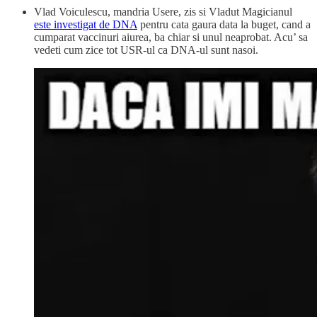
Vlad Voiculescu, mandria Usere, zis si Vladut Magicianul
este investigat de DNA
pentru cata gaura data la buget, cand a
cumparat vaccinuri aiurea, ba chiar si unul neaprobat. Acu’ sa
vedeti cum zice tot USR-ul ca DNA-ul sunt nasoi.