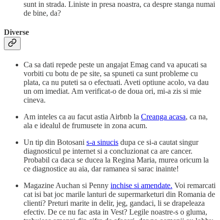
sunt in strada. Liniste in presa noastra, ca despre stanga numai
de bine, da?
Diverse
Ca sa dati repede peste un angajat Emag cand va apucati sa
vorbiti cu botu de pe site, sa spuneti ca sunt probleme cu
plata, ca nu puteti sa o efectuati. Aveti optiune acolo, va dau
un om imediat. Am verificat-o de doua ori, mi-a zis si mie
cineva.
Am inteles ca au facut astia Airbnb la
Creanga acasa
, ca na,
ala e idealul de frumusete in zona acum.
Un tip din Botosani
s-a sinucis
dupa ce si-a cautat singur
diagnosticul pe internet si a concluzionat ca are cancer.
Probabil ca daca se ducea la Regina Maria, murea oricum la
ce diagnostice au aia, dar ramanea si sarac inainte!
Magazine Auchan si Penny
inchise si amendate.
Voi remarcati
cat isi bat joc marile lanturi de supermarketuri din Romania de
clienti? Preturi marite in delir, jeg, gandaci, li se drapeleaza
efectiv. De ce nu fac asta in Vest? Legile noastre-s o gluma,