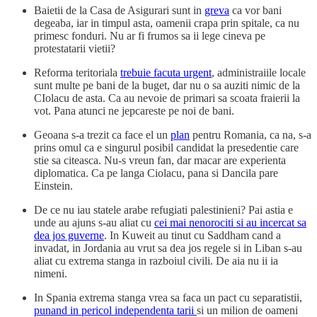
Baietii de la Casa de Asigurari sunt in
greva
ca vor bani
degeaba, iar in timpul asta, oamenii crapa prin spitale, ca nu
primesc fonduri. Nu ar fi frumos sa ii lege cineva pe
protestatarii vietii?
Reforma teritoriala
trebuie facuta urgent
, administraiile locale
sunt multe pe bani de la buget, dar nu o sa auziti nimic de la
CIolacu de asta. Ca au nevoie de primari sa scoata fraierii la
vot. Pana atunci ne jepcareste pe noi de bani.
Geoana s-a trezit ca face el un
plan
pentru Romania, ca na, s-a
prins omul ca e singurul posibil candidat la presedentie care
stie sa citeasca. Nu-s vreun fan, dar macar are experienta
diplomatica. Ca pe langa Ciolacu, pana si Dancila pare
Einstein.
De ce nu iau statele arabe refugiati palestinieni? Pai astia e
unde au ajuns s-au aliat cu
cei mai nenorociti si au incercat sa
dea jos guverne
. In Kuweit au tinut cu Saddham cand a
invadat, in Jordania au vrut sa dea jos regele si in Liban s-au
aliat cu extrema stanga in razboiul civili. De aia nu ii ia
nimeni.
In Spania extrema stanga vrea sa faca un pact cu separatistii,
punand in pericol independenta tarii
si un milion de oameni