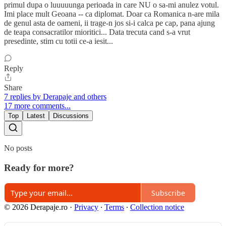
primul dupa o luuuuunga perioada in care NU o sa-mi anulez votul.
Imi place mult Geoana -- ca diplomat. Doar ca Romanica n-are mila
de genul asta de oameni, ii trage-n jos si-i calca pe cap, pana ajung
de teapa consacratilor mioritici... Data trecuta cand s-a vrut
presedinte, stim cu totii ce-a iesit...
Reply
Share
7 replies by Derapaje and others
17 more comments...
Top
Latest
Discussions
No posts
Ready for more?
Subscribe
© 2026 Derapaje.ro
·
Privacy
∙
Terms
∙
Collection notice