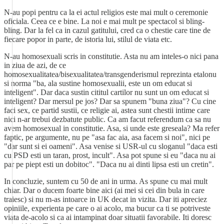
N-au popi pentru ca la ei actul religios este mai mult o ceremonie
oficiala. Ceea ce e bine. La noi e mai mult pe spectacol si bling-
bling. Dar la fel ca in cazul gatitului, cred ca o chestie care tine de
fiecare popor in parte, de istoria lui, stilul de viata etc.
N-au homosexuali scris in constitutie. Asta nu am inteles-o nici pana
in ziua de azi, de ce
homosexualitatea/bisexualitatea/transgenderismul reprezinta etalonu
si norma "ba, ala sustine homosexualii, este un om educat si
inteligent". Dar daca sustin cititul cartilor nu sunt un om educat si
inteligent? Dar mersul pe jos? Dar sa spunem "buna ziua"? Cu cine
faci sex, ce partid sustii, ce religie ai, astea sunt chestii intime care
nici n-ar trebui dezbatute public. Ca am facut referendum ca sa nu
avem homosexual in constitutie. Asa, si unde este greseala? Ma refer
faptic, pe argumente, nu pe "asa fac aia, asa facem si noi", nici pe
"dar sunt si ei oameni". Asa venise si USR-ul cu sloganul "daca esti
cu PSD esti un taran, prost, incult". Asa pot spune si eu "daca nu ai
par pe piept esti un dobitoc". "Daca nu ai dinti lipsa esti un cretin".
In concluzie, suntem cu 50 de ani in urma. As spune cu mai mult
chiar. Dar o ducem foarte bine aici (ai mei si cei din bula in care
traiesc) si nu m-as intoarce in UK decat in vizita. Dar iti apreciez
opiniile, experienta pe care o ai acolo, ma bucur ca ti se potriveste
viata de-acolo si ca ai intampinat doar situatii favorabile. Iti doresc