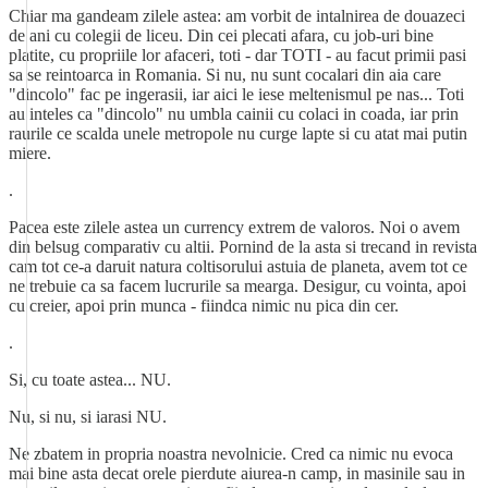
Chiar ma gandeam zilele astea: am vorbit de intalnirea de douazeci
de ani cu colegii de liceu. Din cei plecati afara, cu job-uri bine
platite, cu propriile lor afaceri, toti - dar TOTI - au facut primii pasi
sa se reintoarca in Romania. Si nu, nu sunt cocalari din aia care
"dincolo" fac pe ingerasii, iar aici le iese meltenismul pe nas... Toti
au inteles ca "dincolo" nu umbla cainii cu colaci in coada, iar prin
raurile ce scalda unele metropole nu curge lapte si cu atat mai putin
miere.
.
Pacea este zilele astea un currency extrem de valoros. Noi o avem
din belsug comparativ cu altii. Pornind de la asta si trecand in revista
cam tot ce-a daruit natura coltisorului astuia de planeta, avem tot ce
ne trebuie ca sa facem lucrurile sa mearga. Desigur, cu vointa, apoi
cu creier, apoi prin munca - fiindca nimic nu pica din cer.
.
Si, cu toate astea... NU.
Nu, si nu, si iarasi NU.
Ne zbatem in propria noastra nevolnicie. Cred ca nimic nu evoca
mai bine asta decat orele pierdute aiurea-n camp, in masinile sau in