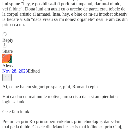
imi spune "hey, e posibil sa-ti fi perforat timpanul, dar nu-i nimic,
vei fi bine". Doua luni am auzit cu o ureche de parca erau tobele de
la corpul artistic al armatei. Insa, hey, e bine ca m-au intrebat obsesiv
la fiecare vizita "daca vreau sa-mi donez organele" desi le-am zis din
prima ca nu.
Reply
Share
Alexv
Nov 28, 2023
Edited
Ai, ce ne batem singuri pe spate, pfai, Romania epica.
Hai ca dau eu mai multe motive, am scris o data si am pierdut ca
login satanic.
Ce e fain in uk:
Preturi ca prin Ro prin supermarketuri, prin tehnologie, dar salarii
mai pe la duble. Casele din Manchester is mai ieftine ca prin Cluj,