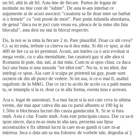
un fel, altii in alt fel. Asta tine de fiecare. Partea de legata de
institutie nu tine cont de "iubire". De asta te-am intrebat ce
argumente ai de acuzi asociezi "casatoria sa fie doar intre un barbat
si o femeie" cu "esti prosti de mori". Pare putin infantila abordarea,
de genul "daca nu te joci cum vreau eu, pleaca de la mine din fata
blocului", asta desi nu stai in blocul respectiv.
Da, la noi se ia mita la fiecare 2 m. Pare plauzibil. Doar ca stii ceva?
Ca sa iei mita, trebuie ca cineva sa-ti dea mita. Si din ce spui, ai dat
400 de lire ca sa iei permisul. Acum, am inteles ca o arzi evoluat si
mega vestic, cu o alta mentalitate, fan casatorii gay si alte alea si
Romania iti pute, dar, tati, ai dat mita. Cum tu ai spus chiar, ca daca
faci una buna si una nasoala "tot idiot esti". Nu tu, si nu idiot, dar
intelegi ce spun. Aia care ii scuipa pe prietenii tai gay, poate sunt
oameni ok din alt punct de vedere. Si tot asa, si ce-o mai fi, asaltul
ragafonic de la M&G. Dar ce zici tu acolo de acolo ca a patit mama
ta, se intampla si la ei, doar ca in alta forma, esenta insa e aceeasi.
Asa e, legat de autostrazi. S-a mai facut si la noi cate ceva in ultima
vreme, dar mai apar cativa din aia cu parul albastru si 190 kg la
1.50m si blocheaza lucrari din cauza gandacului X. Si se si fura
mult. Asta e clar. Foarte mult. Asta este principala cauza. Dar ca sa-ti
spun sincer, daca m-as muta in alta tara, prezenta sau lipsa
autostrazilor e fix ultimul lucru la care m-as gandi si care m-ar
interesa. Inca o data am sa ma folosesc de vorbele tale, degeaba ai 'j