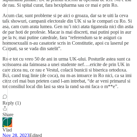
de rau. Si spital curat, fara hexipharma sau ce mai e prin Ro.
Acum clar, sunt probleme si pe aici o groaza, dar sa te uiti la ceva
talk showuri, campanii electorale din UK si sa le compari cu Ro. Si
asa, cam cum arata lumea. Gen nu’i nici atata tiganeala nici din astia
de par hoti de profesie. Macar is mai discreti, mai putini popi in aur
pe la tv, mai putine catedrale, fara “referendum sa te asiguri ca
homosexualii n-au casatorie scris in Constitutie, apoi cu laserul pe
Carpati, sa se vada din satelit”.
Ro e tot cu vreo 50 de ani in urma UK-ului. Posturile astea sunt ca
scrisoarea aia faimoasa a unei studente nef….ericite de prin UK in
care zicea nu, ce rau e Vestul, colacii bunicii si biserica ortodoxa.
Bai, cand trag linie (de coca), nu m-as intoarce in Ro nici, ca sa imi
citez cel mai bun prieten cand l-am intrebat, “de ar veni primarul si
tot consiliul local din Iasi sa stea la rand sa-mi faca o m**e”.
Reply (1)
Share
Vlad
Nov 28, 2023
Edited