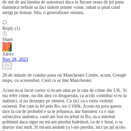
de mii de ani lumina de autostrazi daca in fiecare seara de joi pana
duminica trebuie sa faci slalom printre vome, rahati si pisat cand
mergi pe trotuar. Stiu, o generalizare sinistra.
Reply (1)
Share
Alexv
Nov 28, 2023
26 de minute de condus pana on Manchester Centre, acum, Google
maps, cu screenshot. Cred ca se tine Manchester.
Acum m-ai facut curios si m-am uitat pe la rata de crime din UK. Si
ma refer crime, nu din alea cu drogareala, ca acolo contribui si eu la
statistici, si nu deranjez pe nimeni. Ca zici ca-s extra violenti
oamenii. Par cam la fel prin Ro, tot 1/100k. Acum nu prea gasesc
date la cat de probabil e sa te jefuiasca, dar banuiesc ca e mai
subiectiva statistica, cand am fost eu jefuit in Ro, m-a intrebat
politistul daca sigur nu mi-am pierdut buletinul, ca de e furat, o sa
dureze mai mult. Si mi-am amintit ca l-am pierdut, nici un jaf acolo.