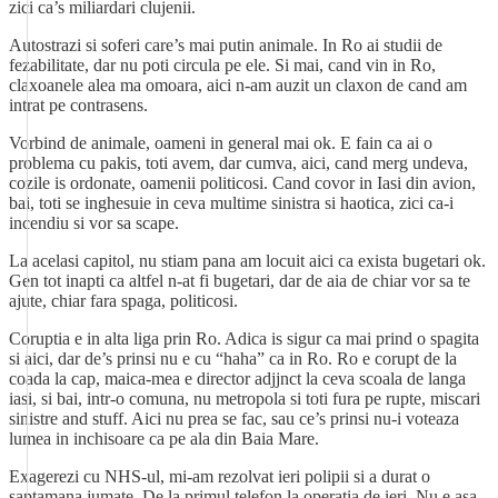
zici ca’s miliardari clujenii.
Autostrazi si soferi care’s mai putin animale. In Ro ai studii de
fezabilitate, dar nu poti circula pe ele. Si mai, cand vin in Ro,
claxoanele alea ma omoara, aici n-am auzit un claxon de cand am
intrat pe contrasens.
Vorbind de animale, oameni in general mai ok. E fain ca ai o
problema cu pakis, toti avem, dar cumva, aici, cand merg undeva,
cozile is ordonate, oamenii politicosi. Cand covor in Iasi din avion,
bai, toti se inghesuie in ceva multime sinistra si haotica, zici ca-i
incendiu si vor sa scape.
La acelasi capitol, nu stiam pana am locuit aici ca exista bugetari ok.
Gen tot inapti ca altfel n-at fi bugetari, dar de aia de chiar vor sa te
ajute, chiar fara spaga, politicosi.
Coruptia e in alta liga prin Ro. Adica is sigur ca mai prind o spagita
si aici, dar de’s prinsi nu e cu “haha” ca in Ro. Ro e corupt de la
coada la cap, maica-mea e director adjjnct la ceva scoala de langa
iasi, si bai, intr-o comuna, nu metropola si toti fura pe rupte, miscari
sinistre and stuff. Aici nu prea se fac, sau ce’s prinsi nu-i voteaza
lumea in inchisoare ca pe ala din Baia Mare.
Exagerezi cu NHS-ul, mi-am rezolvat ieri polipii si a durat o
saptamana jumate. De la primul telefon la operatia de ieri. Nu e asa