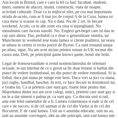
Am locuit in Bristol, care e cam la fel ca Iasi: facultati, studenti,
tineri, oameni de afaceri, straini, constructii, viata de noapte,
activitati culturale. Doar ca in mijlocul zilei, pe cea mai importanta
strada de-acolo, cum ar fi mai jos de corpul A de la Cuza, lumea isi
cara mese si scaune in cap. Nu o data. Nu de 2 ori. In fiecare
weekend. Acolo, ca in alte zone era ziua si injunghiatul. Nu
musulmani care faceau nasolii. Nu. Englezi get-beget care isi dau in
cap unii altora. Dar, probabil ca e doar o generalizare sinistra, iar
Manchester in weekend iese toata lumea si citeste psaltirea, iar seara
se aduna in centru si recita poezii de Byron. Ca sunt romanii naspa
pe-afara, sigur. Nu am avut niciun prieten roman in UK tocmai din
cauza asta. Deh, pe principiul game knows game, hotul stie hotii.
Legat de homosexualitate si restul nomenclatorului de orientari
sexuale, te-am intrebat de ce e gresit sa fie doar femeie si barbat din
punct de vedere institutional, nu din punct de vedere emotional. Si la
fotbal, daca pui mana pe minge este hent. Daca vrei sa joci cu mana,
joci rugby, handbal, baschet. In rest, ce face fiecare in dormitorul lui,
e treaba lui. Ca ai prieteni care sunt gay, foarte bine pentru tine.
Majoritatea dintre noi am avut colegi, amici, prieteni care sunt gay si
nu le-a dat nimeni o palma pt. ca sunt gay. Ca discuta unii si rad,
asta este felul oamenilor de a fi. Lumea comenteaza si rade si de cel
care e de succes, si de cel sarman si de cel din Vaslui si de cel din
Bucuresti. E de cand lumea. Unii au o anumita educatie, unii nu au,
unii au anumite convingeri, altii au alte principii, unii vad lumea intr-