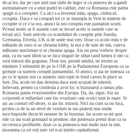
de-ai lor, dar pe care unii mai slabi de inger si cu puterea de a gandi
asemanatoare cu a unui pudel in calduri, este ca Romania este patria
spagii si a coruptiei. Ca aici s-a inventat mita, spaga, ciubucul,
coruptia. Daca e sa compari tot ce se intampla in Vest in materie de
coruptie si ce e la noi, atunci la noi coruptia este pantaloni scurti.
Primul motiv ar fi sumele care se invart acolo si sumele care se
invart aici. Sunt articole cu scandaluri de coruptie prin Suedia,
Germania, Elvetia, UK si de unde mai vrei. Doar ca acolo mita e de
miliarde de euro si se cheama lobby, la noi e de sute de mii, cateva
milioane maximum si se cheama spaga. Aia nu prea vorbesc despre
asta, ca nu sunt idioti sa se faca singuri de rahat cand lumea ii stie ca
sunt miezul din gogoasa. Doar noi, prostii satului, ne trezim sa
trimitem 3 subnutriti de pe la USR pe la Parlamentul European ca sa
grohaie ca suntem coruptii pamantului. Si atunci, si aia ne trateaza ca
pe ce le spune noi ca suntem: unii rupti in fund carora le place sa
fure. Da, acolo isi dau demisia daca sunt acuzati de mizerii.
Irelevant, pentru ca ciordeala a avut loc si buzunarul a ramas plin.
Romania patria evazionistilor din Europa. Da, da, sigur. Aia au
corporatii si miliardari care fac evaziune cate scoici sunt in mare. Si
aia au conturi off-shore, si aia fac mizerii. Nici nu cum sa nu faca,
pentru ca de la un nivel de venituri in sus platesti mai multe
taxe/impozite decat iti ramane tie in buzunar. Iar acum sa-mi spui
mie ca aia scad gramajul la produse, dar pastreaza pretul doar ca sa
isi creasca profiturile, doar ca sa plateasca mai multe taxe la stat,
inseamna ca ori esti naiv ori n-ai inteles capitalismul.