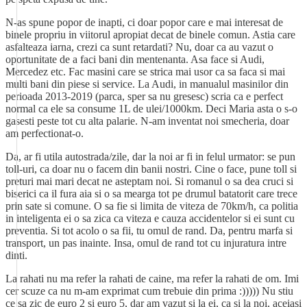
N-as spune popor de inapti, ci doar popor care e mai interesat de
binele propriu in viitorul apropiat decat de binele comun. Astia care
asfalteaza iarna, crezi ca sunt retardati? Nu, doar ca au vazut o
oportunitate de a faci bani din mentenanta. Asa face si Audi,
Mercedez etc. Fac masini care se strica mai usor ca sa faca si mai
multi bani din piese si service. La Audi, in manualul masinilor din
perioada 2013-2019 (parca, sper sa nu gresesc) scria ca e perfect
normal ca ele sa consume 1L de ulei/1000km. Deci Maria asta o s-o
gasesti peste tot cu alta palarie. N-am inventat noi smecheria, doar
am perfectionat-o.
Da, ar fi utila autostrada/zile, dar la noi ar fi in felul urmator: se pun
toll-uri, ca doar nu o facem din banii nostri. Cine o face, pune toll si
preturi mai mari decat ne asteptam noi. Si romanul o sa dea cruci si
biserici ca il fura aia si o sa mearga tot pe drumul batatorit care trece
prin sate si comune. O sa fie si limita de viteza de 70km/h, ca politia
in inteligenta ei o sa zica ca viteza e cauza accidentelor si ei sunt cu
preventia. Si tot acolo o sa fii, tu omul de rand. Da, pentru marfa si
transport, un pas inainte. Insa, omul de rand tot cu injuratura intre
dinti.
La rahati nu ma refer la rahati de caine, ma refer la rahati de om. Imi
cer scuze ca nu m-am exprimat cum trebuie din prima :))))) Nu stiu
ce sa zic de euro 2 si euro 5, dar am vazut si la ei, ca si la noi, aceiasi