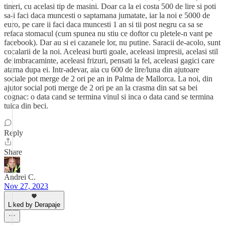
tineri, cu acelasi tip de masini. Doar ca la ei costa 500 de lire si poti
sa-i faci daca muncesti o saptamana jumatate, iar la noi e 5000 de
euro, pe care ii faci daca muncesti 1 an si tii post negru ca sa se
refaca stomacul (cum spunea nu stiu ce doftor cu pletele-n vant pe
facebook). Dar au si ei cazanele lor, nu putine. Saracii de-acolo, sunt
cocalarii de la noi. Aceleasi burti goale, aceleasi impresii, acelasi stil
de imbracaminte, aceleasi frizuri, pensati la fel, aceleasi gagici care
atarna dupa ei. Intr-adevar, aia cu 600 de lire/luna din ajutoare
sociale pot merge de 2 ori pe an in Palma de Mallorca. La noi, din
ajutor social poti merge de 2 ori pe an la crasma din sat sa bei
cognac: o data cand se termina vinul si inca o data cand se termina
tuica din beci.
Reply
Share
Andrei C.
Nov 27, 2023
Liked by Derapaje