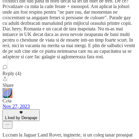
conduci din sud pana in nord decat sa iei un bilet de tren. De ce?
Privatizare cu mita la caile ferate + monopol. Am aplicat la joburi
unde am fost respins pentru "ne pare rau, dar momentan ne
concentram sa angajam femei si persoane de culoare". Parade gay
cu adulti dezbracati marsaluind prin mijlocul orasului printre copii.
Dar, heey, Romania e un cacat de tara inapoiata. Nu m-as mai
intoarce in UK decat daca as avea nevoie neaparata de bani multi
pentru o chestiune de viata si de moarte intr-un timp foarte scurt. In
rest, nici in vacanta nu merita sa mai mergi. E plin de salbatici veniti
de pe sub cine stie ce piatra neintoarsa care nu au capacitatea sa se
adapteze si care fac galagie si aglomereaza fara rost.
Reply (4)
Share
Cata
Nov 27, 2023
Liked by Derapaje
Lucram la Jaguar Land Rover, inginerie, si un coleg tanar proaspat