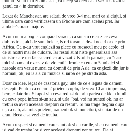
mumu. Si nu mai zi din astea, ca incep sa cred ca ai vazut UK-ul la
genul cu 4 in dormitor.
Legat de Manchester, are salarii de vreo 3-4 mai mari ca si clujul, si
ultima oara cand verificasem un iPhone are cam acelasi pret. Iar
ambele’s orase majore.
Acum nu ma bag la comparat saracii, ca suna a ce-ar zice ceva
dubios trist, aici de sunt belele, is ori tovarasi de-ai nostri or de prin
Africa. Ca n-au vrut englezii sa plece cu rucsacul meu pe acolo, ci
de-ai nostri mai de culoare. Iar restul sunt niste generalizari asa
sinistre care ma fac sa cred ca ai vazut UK-ul la parnaie, cu “case
mici si oameni excesiv de violenti”. Ironic ca eu am 5 ani aici si
nasoale am vazut numai cu domnii de prin Asia, ca englezii din jur is
normali, ok, eu is ala cu muzica si iarba de pe strada asta.
Doar ca idee, legat de casatoria gay, uite de ce e legata de oameni
destepti. Pentru ca eu am 2 prieteni cuplu, de vreo 10 ani impreuna,
bem, calatorim. Si apoi vin ceva redusi de prin partea de kkt a lumii
cu ceva popa infect si-un zeu. si urla “bai, voi nu sunteti ok, nu ar
trebui sa aveti aceleasi drepturi ca restul”. Si ma trage flegma dupa
ei, ca nah, aia mi-s prieteni, oameni ok si muncitori, si chiar de nu
erau, ideea e sa vezi de treaba.
Acum respect si oamenii care sunt ok si cu cartile, si cu oamenii care
isi vad de treaba lor si vor aceleasi drepturi pentru toti. De ai