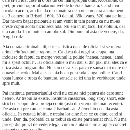
care si-au luat case la o ora de cel mai apropiat oras. Accesibile, ca
pret, privind raportul salariu/nivel de trai/rata bancara. Cand mai
locuiam acolo, am fost la o semnatura de a ne cumpara apartament
cu 3 camere in Bristol, 160k. 30 de ani, 35k avans, 520 rata pe luna.
Dar ne-am bagat picioarele si am venit in tara pentru ca nu mi-as
creste copiii acolo nicio secunda. Nu era in mijlocul Bristolului, dar
era cam la 15 minute cu autobuzul. Din punctul asta de vedere, da,
Anglia rulz.
Aia cu rata criminalitatii, este statistica daca de oficiali si se refera la
crimele/infractiunile raportate. Ca daca doi negri se crapa, ma
indoiesc de faptul ca merge vreunul la politie "nenea, nenea, jamal
mi-a spart ochiul". Iar oficialitatile o mai dau si din pix, mai ales ca e
criza asta a imigrantilor. Nu stiu ce sa zic, parca e sansa mai mare de
o nasolie acolo. Mai ales ca aia beau pe strada langa politie. Cand
toata lumea e rupta de bautura, sansele sa iei una in vorbitoare tinde
spre mult.
Pai institutia parteneriatului civil nu exista nici pentru aia care sunt
hetero. Ar trebui sa existe. Institutia casatoriei, long story short, este
strict cu scopul de a proteja copiii (asta din vremurile mai recente).
De asta nu prea au ce cauta 2 barbati sau 2 femei in ecuatia asta
oficiala. In ecuatia iubirii, e treaba lor cine face ce cu cine, cand si
unde. Dar, da, probabil ca ar trebui sa existe parteneriat civil. Nu ma
pricep din punct de vedere legal cum ar arata si cum ar ajuta concret
pe speta expusa de tine.