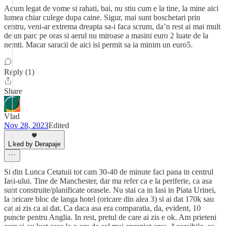
Acum legat de vome si rahati, bai, nu stiu cum e la tine, la mine aici
lumea chiar culege dupa caine. Sigur, mai sunt boschetari prin
centru, veni-ar extrema dreapta sa-i faca scrum, da’n rest ai mai mult
de un parc pe oras si aerul nu miroase a masini euro 2 luate de la
nemti. Macar saracii de aici isi permit sa ia minim un euro5.
Reply (1)
Share
Vlad
Nov 28, 2023
Edited
Liked by Derapaje
Si din Lunca Cetatuii tot cam 30-40 de minute faci pana in centrul
Iasi-ului. Tine de Manchester, dar ma refer ca e la periferie, ca asa
sunt construite/planificate orasele. Nu stai ca in Iasi in Piata Urinei,
la oricare bloc de langa hotel (oricare din alea 3) si ai dat 170k sau
cat ai zis ca ai dat. Ca daca asa era comparatia, da, evident, 10
puncte pentru Anglia. In rest, pretul de care ai zis e ok. Am prieteni