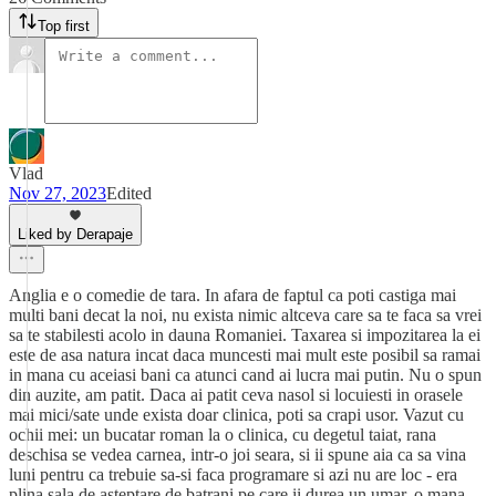
Top first
Vlad
Nov 27, 2023
Edited
Liked by Derapaje
Anglia e o comedie de tara. In afara de faptul ca poti castiga mai
multi bani decat la noi, nu exista nimic altceva care sa te faca sa vrei
sa te stabilesti acolo in dauna Romaniei. Taxarea si impozitarea la ei
este de asa natura incat daca muncesti mai mult este posibil sa ramai
in mana cu aceiasi bani ca atunci cand ai lucra mai putin. Nu o spun
din auzite, am patit. Daca ai patit ceva nasol si locuiesti in orasele
mai mici/sate unde exista doar clinica, poti sa crapi usor. Vazut cu
ochii mei: un bucatar roman la o clinica, cu degetul taiat, rana
deschisa se vedea carnea, intr-o joi seara, si ii spune aia ca sa vina
luni pentru ca trebuie sa-si faca programare si azi nu are loc - era
plina sala de asteptare de batrani pe care ii durea un umar, o mana,