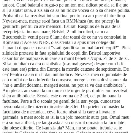
un cot. Cand baiatul a rugat-o pe un ton mai ridicat pe aia sa il ajute
si i-a aratat rana, a zis aia ca sa nu ridice vocea ca o sa cheme politia.
Probabil ca l-a rezolvat intr-un final pentru ca am plecat intre timp.
Nevasta-mea, merge sa-si faca un RMN/raza (nu ma pricep) la
genunchi pentru ca are meniscul fisurat. Raspuns de la aia de la
receptie(asta in oras mare, Bristol, 2 mil locuitori, cam cat
Bucurestiul): veniti peste 6 luni; dar totusi de ce nu va controlati in
Romania?! Acelasi NHS, o asistenta i-a spus unei colege din
Lituania dupa ce a nascut "v-ati gandit sa nu mai faceti copii?". Plus
zilnicele proteste in fata spitalului de copii din Bristol impotriva
cazurilor de malpraxis in care au murit bebelusi/copii. Zi de zi de zi.
Si sa nu uitam ca era o statistica (n-o mai gasesc) despre cum UK
este (sau era) prima din Europa la mortile cauzate de septicemie. De
ce? Pentru ca aia nu-ti dau antibiotice. Nevasta-mea cu jumatate de
cap umflat de la o infectie la o masea, merge la consult si spune ala
"nu e umflat doamna, mergeti acasa, nu pot sa va dau antibiotice".
Am plecat, am sunat la un numar de urgente pt. dinti si am rezolvat
si cu antibioticele. Scoala este o voma de 2 lei, cel putin pana la
facultate. Pare a fi o scoala pe genul de la usr: yoga, cunoastere
personala si alte mizerii din astea de 3 lei. Un prieten cu master la
facultatea de mecanica, ceva foarte nisat si la care a invatat o
gramada, a mers acolo sa isi ia un job: mecanic auto gen. Omul meu
era supracalificat, pe langa asta a si construit o masina la facultate
din piese diferite. Ce i-au zis aia? Man, nu se poate, trebuie sa te