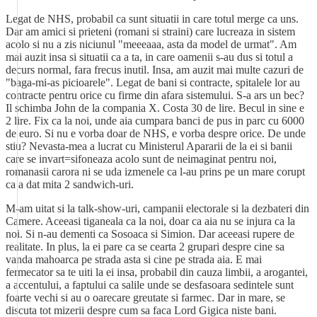
Legat de NHS, probabil ca sunt situatii in care totul merge ca uns.
Dar am amici si prieteni (romani si straini) care lucreaza in sistem
acolo si nu a zis niciunul "meeeaaa, asta da model de urmat". Am
mai auzit insa si situatii ca a ta, in care oamenii s-au dus si totul a
decurs normal, fara frecus inutil. Insa, am auzit mai multe cazuri de
"baga-mi-as picioarele". Legat de bani si contracte, spitalele lor au
contracte pentru orice cu firme din afara sistemului. S-a ars un bec?
Il schimba John de la compania X. Costa 30 de lire. Becul in sine e
2 lire. Fix ca la noi, unde aia cumpara banci de pus in parc cu 6000
de euro. Si nu e vorba doar de NHS, e vorba despre orice. De unde
stiu? Nevasta-mea a lucrat cu Ministerul Apararii de la ei si banii
care se invart=sifoneaza acolo sunt de neimaginat pentru noi,
romanasii carora ni se uda izmenele ca l-au prins pe un mare corupt
ca a dat mita 2 sandwich-uri.
M-am uitat si la talk-show-uri, campanii electorale si la dezbateri din
Camere. Aceeasi tiganeala ca la noi, doar ca aia nu se injura ca la
noi. Si n-au dementi ca Sosoaca si Simion. Dar aceeasi rupere de
realitate. In plus, la ei pare ca se cearta 2 grupari despre cine sa
vanda mahoarca pe strada asta si cine pe strada aia. E mai
fermecator sa te uiti la ei insa, probabil din cauza limbii, a arogantei,
a accentului, a faptului ca salile unde se desfasoara sedintele sunt
foarte vechi si au o oarecare greutate si farmec. Dar in mare, se
discuta tot mizerii despre cum sa faca Lord Gigica niste bani.