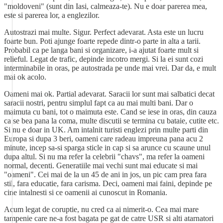
"moldoveni" (sunt din Iasi, calmeaza-te). Nu e doar parerea mea,
este si parerea lor, a englezilor.
Autostrazi mai multe. Sigur. Perfect adevarat. Asta este un lucru
foarte bun. Poti ajunge foarte repede dintr-o parte in alta a tarii.
Probabil ca pe langa bani si organizare, i-a ajutat foarte mult si
relieful. Legat de trafic, depinde incotro mergi. Si la ei sunt cozi
interminabile in oras, pe autostrada pe unde mai vrei. Dar da, e mult
mai ok acolo.
Oameni mai ok. Partial adevarat. Saracii lor sunt mai salbatici decat
saracii nostri, pentru simplul fapt ca au mai multi bani. Dar o
maimuta cu bani, tot o maimuta este. Cand se iese in oras, din cauza
ca se bea pana la coma, multe discutii se termina cu bataie, cutite etc.
Si nu e doar in UK. Am intalnit turisti englezi prin multe parti din
Europa si dupa 3 beri, oameni care radeau impreuna pana acu 2
minute, incep sa-si sparga sticle in cap si sa arunce cu scaune unul
dupa altul. Si nu ma refer la celebrii "chavs", ma refer la oameni
normal, decenti. Generatiile mai vechi sunt mai educate si mai
"oameni". Cei mai de la un 45 de ani in jos, un pic cam prea fara
stil, fara educatie, fara carisma. Deci, oameni mai faini, depinde pe
cine intalnesti si ce oamenii ai cunoscut in Romania.
Acum legat de coruptie, nu cred ca ai nimerit-o. Cea mai mare
tampenie care ne-a fost bagata pe gat de catre USR si alti atarnatori