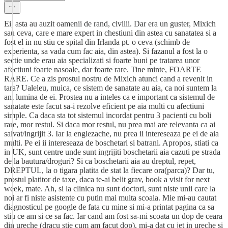
Ei, asta au auzit oamenii de rand, civilii. Dar era un guster, Mixich
sau ceva, care e mare expert in chestiuni din astea cu sanatatea si a
fost el in nu stiu ce spital din Irlanda pt. o ceva (schimb de
experienta, sa vada cum fac aia, din astea). Si fazanul a fost la o
sectie unde erau aia specializati si foarte buni pe tratarea unor
afectiuni foarte nasoale, dar foarte rare. Tine minte, FOARTE
RARE. Ce a zis prostul nostru de Mixich atunci cand a revenit in
tara? Ualeleu, muica, ce sistem de sanatate au aia, ca noi suntem la
ani lumina de ei. Prostea nu a inteles ca e important ca sistemul de
sanatate este facut sa-i rezolve eficient pe aia multi cu afectiuni
simple. Ca daca sta tot sistemul incordat pentru 3 pacienti cu boli
rare, mor restul. Si daca mor restul, nu prea mai are relevanta ca ai
salvat/ingrijit 3. Iar la englezache, nu prea ii intereseaza pe ei de aia
multi. Pe ei ii intereseaza de boschetari si batrani. Apropos, stiati ca
in UK, sunt centre unde sunt ingrijiti boschetarii aia cazuti pe strada
de la bautura/droguri? Si ca boschetarii aia au dreptul, repet,
DREPTUL, la o tigara platita de stat la fiecare ora(parca)? Dar tu,
prostul platitor de taxe, daca te-ai belit grav, book a visit for next
week, mate. Ah, si la clinica nu sunt doctori, sunt niste unii care la
noi ar fi niste asistente cu putin mai multa scoala. Mie mi-au cautat
diagnosticul pe google de fata cu mine si mi-a printat pagina ca sa
stiu ce am si ce sa fac. Iar cand am fost sa-mi scoata un dop de ceara
din ureche (dracu stie cum am facut dop), mi-a dat cu jet in ureche si