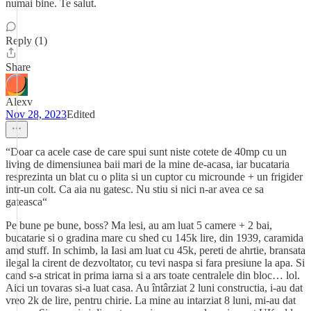
numai bine. Te salut.
Reply (1)
Share
Alexv
Nov 28, 2023
Edited
“Doar ca acele case de care spui sunt niste cotete de 40mp cu un
living de dimensiunea baii mari de la mine de-acasa, iar bucataria
resprezinta un blat cu o plita si un cuptor cu microunde + un frigider
intr-un colt. Ca aia nu gatesc. Nu stiu si nici n-ar avea ce sa
gateasca“
Pe bune pe bune, boss? Ma lesi, au am luat 5 camere + 2 bai,
bucatarie si o gradina mare cu shed cu 145k lire, din 1939, caramida
amd stuff. In schimb, la Iasi am luat cu 45k, pereti de ahrtie, bransata
ilegal la cirent de dezvoltator, cu tevi naspa si fara presiune la apa. Si
cand s-a stricat in prima iarna si a ars toate centralele din bloc… lol.
Aici un tovaras si-a luat casa. Au întârziat 2 luni constructia, i-au dat
vreo 2k de lire, pentru chirie. La mine au intarziat 8 luni, mi-au dat