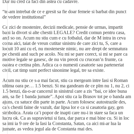
Dar nu cred ca faci din astea cu cadavre.
“te-am intrebat de ce e gresit sa fie doar femeie si barbat din punct
de vedere institutional”
Ce zici de mostenire, decizii medicale, pensie de urmas, impartit
bani la divort si alte chestii LEGALE? Credit comun pentru casa,
and so on. Acum nu stiu cum e cu fotbalul, dar de M intra in ceva
coma aici, taiat de vreun cutitar sinistru de care zici tu, S, care a
locuit 10 ani cu el, nu mosteneste nimic, nu are drept de semnatura
pe chestii and such pe acolo. Nu mi se pare corect, si mi se pare ca
motive legale se gasesc, de nu vin preoti cu crucean’n frunte, ca
oastea e cretina plm. Adica ca o numesti casatorie sau parteneriat
civil, cat timp sunt perfect sinonime legal, tre sa existe.
Acum nu stiu ce s-a mai facut, stiu ca mergeam intre Iasi si Roman
ultima oara pe… 1.5 benzi. Si ma gandeam de ce plm nu 1, nu 2, ci
1.5 benzi, da-o-ar cancerul in sinistrul care a zis “bai, ce idee buna
am, sa fie 1 banda jumate”. Apoi stiu ca la Brasov tot pe o banda am
ajuns, cu satuce din parte in parte. Acum folosesc autostrazile des,
ca’s chestii faine de vazult, dar lipsa lor e ca si casatoria gay, gen
simbolica. Arata ca’i popor de inapti care nu-i in stare sa faca un
lucru ok. Ca as supravietui si fara, dar parca e mai bine cu. Si in loc
sa imi ia 9 ore de la Iasi la Constanta, Satan, ca aici mi-ar lua la
jumate, as vedea jegul ala de Constanta mai des.