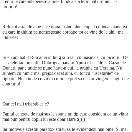
trenurile care intepenesc aiurea fiindca s-a terminat drumul - la
propriu!
.
Refuzul asta, de a ne face noua insine bine, cuplat cu incapatanarea
cu care inghitim pe nemestecate aproape tot ce vine de la altii, ma
uluieste!
.
Si eu am batut Romania in lung si-n lat, cu masina si cu piciorul. De
la satele-fantoma din Dobrogea pana-n Apuseni - si de la Cazanele
Dunarii pana unde se pune harta-n cui, la granita cu Ucraina. Nu
suntem cu nimic mai prejos decat altii, cu tot cu "uscaturile" de
rigoare. Nu stiu de ce vrem cu orice pret sa ne convingem singuri de
contrariu!
.
Dar cel mai trist stii ce e?
Faptul ca toate de mai sus le spune un tip care considera ca un viitor
mai bun pentru copiii lui este doar afara :(((((
Iar motivele acestui paradox stii tu sa le evidentiezi mai bine. Si mai