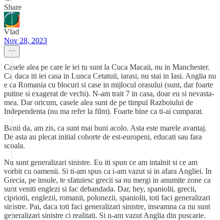
Share
Vlad
Nov 28, 2023
Casele alea pe care le iei tu sunt la Cuca Macaii, nu in Manchester.
Ca daca iti iei casa in Lunca Cetatuii, iarasi, nu stai in Iasi. Anglia nu
e ca Romania cu blocuri si case in mijlocul orasului (sunt, dar foarte
putine si exagerat de vechi). N-am trait 7 in casa, doar eu si nevasta-
mea. Dar oricum, casele alea sunt de pe timpul Razboiului de
Independenta (nu ma refer la film). Foarte bine ca ti-ai cumparat.
Banii da, am zis, ca sunt mai buni acolo. Asta este marele avantaj.
De asta au plecat initial cohorte de est-europeni, educati sau fara
scoala.
Nu sunt generalizari sinistre. Eu iti spun ce am intalnit si ce am
vorbit cu oamenii. Si ti-am spus ca i-am vazut si in afara Angliei. In
Grecia, pe insule, te sfatuiesc grecii sa nu mergi in anumite zone ca
sunt veniti englezi si fac debandada. Dar, hey, spaniolii, grecii,
cipriotii, englezii, romanii, polonezii, spaniolii, toti faci generalizari
sinistre. Pai, daca toti faci generalizari sinistre, inseamna ca nu sunt
generalizari sinistre ci realitati. Si n-am vazut Anglia din puscarie.