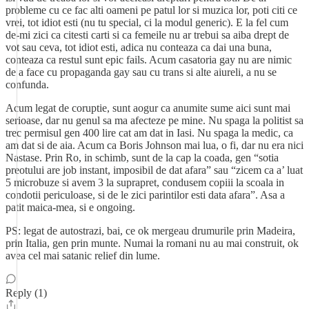
probleme cu ce fac alti oameni pe patul lor si muzica lor, poti citi ce
vrei, tot idiot esti (nu tu special, ci la modul generic). E la fel cum
de-mi zici ca citesti carti si ca femeile nu ar trebui sa aiba drept de
vot sau ceva, tot idiot esti, adica nu conteaza ca dai una buna,
conteaza ca restul sunt epic fails. Acum casatoria gay nu are nimic
de a face cu propaganda gay sau cu trans si alte aiureli, a nu se
confunda.
Acum legat de coruptie, sunt aogur ca anumite sume aici sunt mai
serioase, dar nu genul sa ma afecteze pe mine. Nu spaga la politist sa
trec permisul gen 400 lire cat am dat in Iasi. Nu spaga la medic, ca
am dat si de aia. Acum ca Boris Johnson mai lua, o fi, dar nu era nici
Nastase. Prin Ro, in schimb, sunt de la cap la coada, gen “sotia
preotului are job instant, imposibil de dat afara” sau “zicem ca a’ luat
5 microbuze si avem 3 la suprapret, condusem copiii la scoala in
condotii periculoase, si de le zici parintilor esti data afara”. Asa a
patit maica-mea, si e ongoing.
PS: legat de autostrazi, bai, ce ok mergeau drumurile prin Madeira,
prin Italia, gen prin munte. Numai la romani nu au mai construit, ok
avea cel mai satanic relief din lume.
Reply (1)