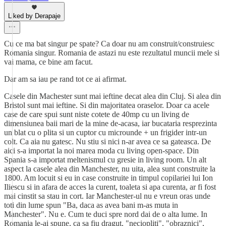
Liked by Derapaje
Cu ce ma bat singur pe spate? Ca doar nu am construit/construiesc
Romania singur. Romania de astazi nu este rezultatul muncii mele si
vai mama, ce bine am facut.
Dar am sa iau pe rand tot ce ai afirmat.
Casele din Machester sunt mai ieftine decat alea din Cluj. Si alea din
Bristol sunt mai ieftine. Si din majoritatea oraselor. Doar ca acele
case de care spui sunt niste cotete de 40mp cu un living de
dimensiunea baii mari de la mine de-acasa, iar bucataria resprezinta
un blat cu o plita si un cuptor cu microunde + un frigider intr-un
colt. Ca aia nu gatesc. Nu stiu si nici n-ar avea ce sa gateasca. De
aici s-a importat la noi marea moda cu living open-space. Din
Spania s-a importat meltenismul cu gresie in living room. Un alt
aspect la casele alea din Manchester, nu uita, alea sunt construite la
1800. Am locuit si eu in case construite in timpul copilariei lui Ion
Iliescu si in afara de acces la curent, toaleta si apa curenta, ar fi fost
mai cinstit sa stau in cort. Iar Manchester-ul nu e vreun oras unde
toti din lume spun "Ba, daca as avea bani m-as muta in
Manchester". Nu e. Cum te duci spre nord dai de o alta lume. In
Romania le-ai spune, ca sa fiu dragut, "neciopliti", "obraznici",