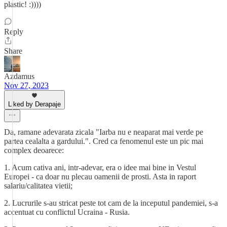
plastic! :))))
Reply
Share
Azdamus
Nov 27, 2023
Liked by Derapaje
Da, ramane adevarata zicala "Iarba nu e neaparat mai verde pe
partea cealalta a gardului.". Cred ca fenomenul este un pic mai
complex deoarece:
1. Acum cativa ani, intr-adevar, era o idee mai bine in Vestul
Europei - ca doar nu plecau oamenii de prosti. Asta in raport
salariu/calitatea vietii;
2. Lucrurile s-au stricat peste tot cam de la inceputul pandemiei, s-a
accentuat cu conflictul Ucraina - Rusia.