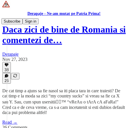
Derapaje - Ne-am mutat pe Patria Prima!
Subscribe
Sign in
Daca zici de bine de Romania si
comentezi de…
Derapaje
Nov 27, 2023
38
26
De cat timp a ajuns sa fie nasol sa iti placa tara in care traiesti? De
cat timp e la moda sa zici “my country sucks” si vreau sa fie ca X
sau Y. Sau, cum spun usersitii🏳️‍🌈™ “vReAu o tArA cA aFaRa!"
Cred ca e de ceva vreme, ca s-a cam incetatenit si esti dubios default
daca pui problema altfel!
Read →
26 Comments