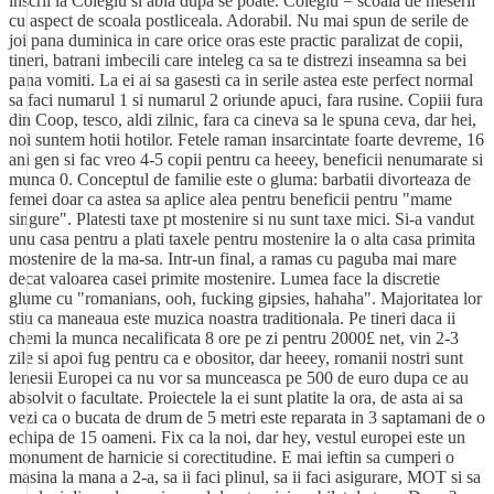
inscrii la Colegiu si abia dupa se poate. Colegiu = scoala de meserii
cu aspect de scoala postliceala. Adorabil. Nu mai spun de serile de
joi pana duminica in care orice oras este practic paralizat de copii,
tineri, batrani imbecili care inteleg ca sa te distrezi inseamna sa bei
pana vomiti. La ei ai sa gasesti ca in serile astea este perfect normal
sa faci numarul 1 si numarul 2 oriunde apuci, fara rusine. Copiii fura
din Coop, tesco, aldi zilnic, fara ca cineva sa le spuna ceva, dar hei,
noi suntem hotii hotilor. Fetele raman insarcintate foarte devreme, 16
ani gen si fac vreo 4-5 copii pentru ca heeey, beneficii nenumarate si
munca 0. Conceptul de familie este o gluma: barbatii divorteaza de
femei doar ca astea sa aplice alea pentru beneficii pentru "mame
singure". Platesti taxe pt mostenire si nu sunt taxe mici. Si-a vandut
unu casa pentru a plati taxele pentru mostenire la o alta casa primita
mostenire de la ma-sa. Intr-un final, a ramas cu paguba mai mare
decat valoarea casei primite mostenire. Lumea face la discretie
glume cu "romanians, ooh, fucking gipsies, hahaha". Majoritatea lor
stiu ca maneaua este muzica noastra traditionala. Pe tineri daca ii
chemi la munca necalificata 8 ore pe zi pentru 2000£ net, vin 2-3
zile si apoi fug pentru ca e obositor, dar heeey, romanii nostri sunt
lenesii Europei ca nu vor sa munceasca pe 500 de euro dupa ce au
absolvit o facultate. Proiectele la ei sunt platite la ora, de asta ai sa
vezi ca o bucata de drum de 5 metri este reparata in 3 saptamani de o
echipa de 15 oameni. Fix ca la noi, dar hey, vestul europei este un
monument de harnicie si corectitudine. E mai ieftin sa cumperi o
masina la mana a 2-a, sa ii faci plinul, sa ii faci asigurare, MOT si sa