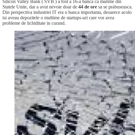
Silicon Valley Bank ( SVB ) a fost a 16-a banca ca marime din
Statele Unite, dar a avut nevoie doar de
44 de ore
sa se prabuseasca.
Din perspectiva industriei IT era o banca importanta, deoarece acolo
isi aveau depozitele o multime de startups-uri care vor avea
probleme de lichiditate in curand.