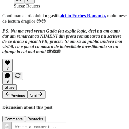
Sursa: Reuters
Continuarea articolului
o gasiti
aici in Forbes Romania,
multumesc
de lectura dragilor 😊😊
P.S. Nu ma cred vreun Guda (eu explic logic, deci nu am cum)
dar am remarcat ca NIMENI din presa romaneasca nu scrisese
de ce dracu a picat SVB, practic. Si am zis sa public undeva mai
vizibil, ca e pacat ca mostra de imbecilitate investitionala sa nu
ajunga la cat mai multi 🙈🙈🙈
7
9
Share
Previous
Next
Discussion about this post
Comments
Restacks