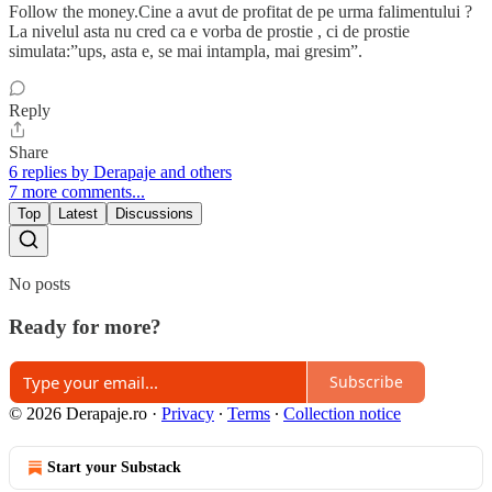
Follow the money.Cine a avut de profitat de pe urma falimentului ?
La nivelul asta nu cred ca e vorba de prostie , ci de prostie
simulata:”ups, asta e, se mai intampla, mai gresim”.
Reply
Share
6 replies by Derapaje and others
7 more comments...
Top
Latest
Discussions
No posts
Ready for more?
Subscribe
© 2026 Derapaje.ro
·
Privacy
∙
Terms
∙
Collection notice
Start your Substack