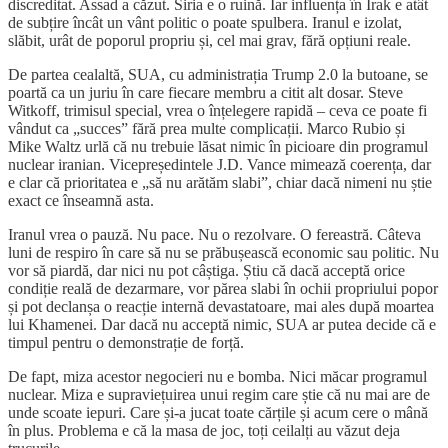
discreditat. Assad a căzut. Siria e o ruină. Iar influența în Irak e atât
de subțire încât un vânt politic o poate spulbera. Iranul e izolat,
slăbit, urât de poporul propriu și, cel mai grav, fără opțiuni reale.
De partea cealaltă, SUA, cu administrația Trump 2.0 la butoane, se
poartă ca un juriu în care fiecare membru a citit alt dosar. Steve
Witkoff, trimisul special, vrea o înțelegere rapidă – ceva ce poate fi
vândut ca „succes” fără prea multe complicații. Marco Rubio și
Mike Waltz urlă că nu trebuie lăsat nimic în picioare din programul
nuclear iranian. Vicepreședintele J.D. Vance mimează coerența, dar
e clar că prioritatea e „să nu arătăm slabi”, chiar dacă nimeni nu știe
exact ce înseamnă asta.
Iranul vrea o pauză. Nu pace. Nu o rezolvare. O fereastră. Câteva
luni de respiro în care să nu se prăbușească economic sau politic. Nu
vor să piardă, dar nici nu pot câștiga. Știu că dacă acceptă orice
condiție reală de dezarmare, vor părea slabi în ochii propriului popor
și pot declanșa o reacție internă devastatoare, mai ales după moartea
lui Khamenei. Dar dacă nu acceptă nimic, SUA ar putea decide că e
timpul pentru o demonstrație de forță.
De fapt, miza acestor negocieri nu e bomba. Nici măcar programul
nuclear. Miza e supraviețuirea unui regim care știe că nu mai are de
unde scoate iepuri. Care și-a jucat toate cărțile și acum cere o mână
în plus. Problema e că la masa de joc, toți ceilalți au văzut deja