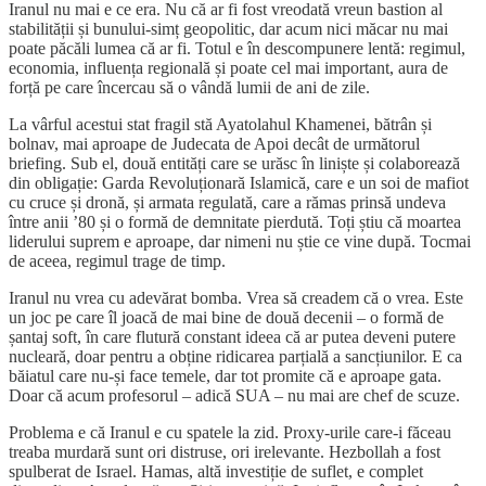
Iranul nu mai e ce era. Nu că ar fi fost vreodată vreun bastion al
stabilității și bunului-simț geopolitic, dar acum nici măcar nu mai
poate păcăli lumea că ar fi. Totul e în descompunere lentă: regimul,
economia, influența regională și poate cel mai important, aura de
forță pe care încercau să o vândă lumii de ani de zile.
La vârful acestui stat fragil stă Ayatolahul Khamenei, bătrân și
bolnav, mai aproape de Judecata de Apoi decât de următorul
briefing. Sub el, două entități care se urăsc în liniște și colaborează
din obligație: Garda Revoluționară Islamică, care e un soi de mafiot
cu cruce și dronă, și armata regulată, care a rămas prinsă undeva
între anii ’80 și o formă de demnitate pierdută. Toți știu că moartea
liderului suprem e aproape, dar nimeni nu știe ce vine după. Tocmai
de aceea, regimul trage de timp.
Iranul nu vrea cu adevărat bomba. Vrea să creadem că o vrea. Este
un joc pe care îl joacă de mai bine de două decenii – o formă de
șantaj soft, în care flutură constant ideea că ar putea deveni putere
nucleară, doar pentru a obține ridicarea parțială a sancțiunilor. E ca
băiatul care nu-și face temele, dar tot promite că e aproape gata.
Doar că acum profesorul – adică SUA – nu mai are chef de scuze.
Problema e că Iranul e cu spatele la zid. Proxy-urile care-i făceau
treaba murdară sunt ori distruse, ori irelevante. Hezbollah a fost
spulberat de Israel. Hamas, altă investiție de suflet, e complet