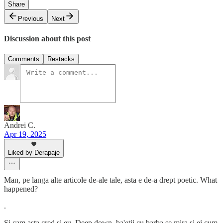
Share
Previous
Next
Discussion about this post
Comments
Restacks
Andrei C.
Apr 19, 2025
Liked by Derapaje
Man, pe langa alte articole de-ale tale, asta e de-a drept poetic. What
happened?
.
Si cam asta cred si eu. Deep down, ba'etii cu barba se mira si ei cum