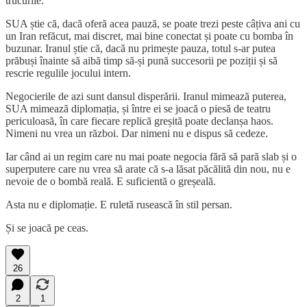
trucurile.
SUA știe că, dacă oferă acea pauză, se poate trezi peste câțiva ani cu
un Iran refăcut, mai discret, mai bine conectat și poate cu bomba în
buzunar. Iranul știe că, dacă nu primește pauza, totul s-ar putea
prăbuși înainte să aibă timp să-și pună succesorii pe poziții și să
rescrie regulile jocului intern.
Negocierile de azi sunt dansul disperării. Iranul mimează puterea,
SUA mimează diplomația, și între ei se joacă o piesă de teatru
periculoasă, în care fiecare replică greșită poate declanșa haos.
Nimeni nu vrea un război. Dar nimeni nu e dispus să cedeze.
Iar când ai un regim care nu mai poate negocia fără să pară slab și o
superputere care nu vrea să arate că s-a lăsat păcălită din nou, nu e
nevoie de o bombă reală. E suficientă o greșeală.
Asta nu e diplomație. E ruletă rusească în stil persan.
Și se joacă pe ceas.
26
2
1