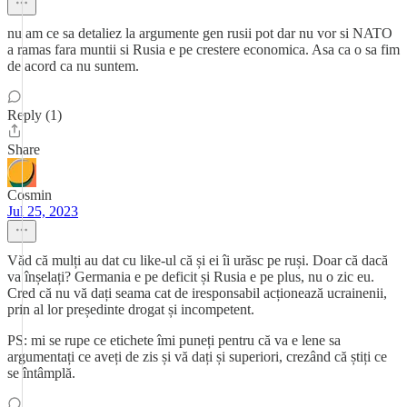
nu am ce sa detaliez la argumente gen rusii pot dar nu vor si NATO
a ramas fara muntii si Rusia e pe crestere economica. Asa ca o sa fim
de acord ca nu suntem.
Reply (1)
Share
Cosmin
Jul 25, 2023
Văd că mulți au dat cu like-ul că și ei îi urăsc pe ruși. Doar că dacă
va înșelați? Germania e pe deficit și Rusia e pe plus, nu o zic eu.
Cred că nu vă dați seama cat de iresponsabil acționează ucrainenii,
prin al lor președinte drogat și incompetent.
PS: mi se rupe ce etichete îmi puneți pentru că va e lene sa
argumentați ce aveți de zis și vă dați și superiori, crezând că știți ce
se întâmplă.