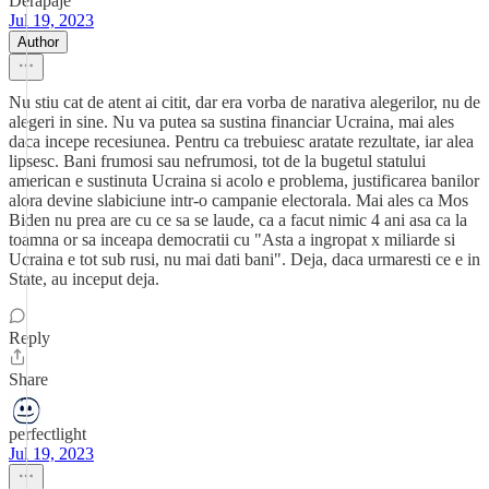
Derapaje
Jul 19, 2023
Author
Nu stiu cat de atent ai citit, dar era vorba de narativa alegerilor, nu de
alegeri in sine. Nu va putea sa sustina financiar Ucraina, mai ales
daca incepe recesiunea. Pentru ca trebuiesc aratate rezultate, iar alea
lipsesc. Bani frumosi sau nefrumosi, tot de la bugetul statului
american e sustinuta Ucraina si acolo e problema, justificarea banilor
alora devine slabiciune intr-o campanie electorala. Mai ales ca Mos
Biden nu prea are cu ce sa se laude, ca a facut nimic 4 ani asa ca la
toamna or sa inceapa democratii cu "Asta a ingropat x miliarde si
Ucraina e tot sub rusi, nu mai dati bani". Deja, daca urmaresti ce e in
State, au inceput deja.
Reply
Share
perfectlight
Jul 19, 2023