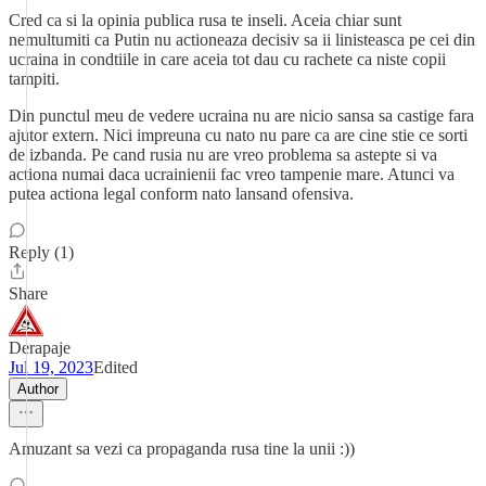
Cred ca si la opinia publica rusa te inseli. Aceia chiar sunt
nemultumiti ca Putin nu actioneaza decisiv sa ii linisteasca pe cei din
ucraina in condtiile in care aceia tot dau cu rachete ca niste copii
tampiti.
Din punctul meu de vedere ucraina nu are nicio sansa sa castige fara
ajutor extern. Nici impreuna cu nato nu pare ca are cine stie ce sorti
de izbanda. Pe cand rusia nu are vreo problema sa astepte si va
actiona numai daca ucrainienii fac vreo tampenie mare. Atunci va
putea actiona legal conform nato lansand ofensiva.
Reply (1)
Share
Derapaje
Jul 19, 2023
Edited
Author
Amuzant sa vezi ca propaganda rusa tine la unii :))