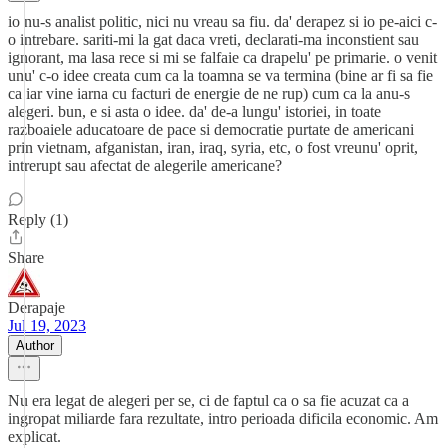
io nu-s analist politic, nici nu vreau sa fiu. da' derapez si io pe-aici c-
o intrebare. sariti-mi la gat daca vreti, declarati-ma inconstient sau
ignorant, ma lasa rece si mi se falfaie ca drapelu' pe primarie. o venit
unu' c-o idee creata cum ca la toamna se va termina (bine ar fi sa fie
ca iar vine iarna cu facturi de energie de ne rup) cum ca la anu-s
alegeri. bun, e si asta o idee. da' de-a lungu' istoriei, in toate
razboaiele aducatoare de pace si democratie purtate de americani
prin vietnam, afganistan, iran, iraq, syria, etc, o fost vreunu' oprit,
intrerupt sau afectat de alegerile americane?
Reply (1)
Share
Derapaje
Jul 19, 2023
Author
Nu era legat de alegeri per se, ci de faptul ca o sa fie acuzat ca a
ingropat miliarde fara rezultate, intro perioada dificila economic. Am
explicat.