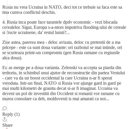
Rusia nu vrea Ucraina in NATO, deci tot ce trebuie sa faca este sa
tina cumva conflictul deschis.
4. Rusia inca poate face tarantele dpdv economic - vezi blocada
cerealelor. Sigur, Europa s-a-ntors impotriva flooding-ului de cereale
si fructe ucrainene, da' restul lumii?...
Zise astea, parerea mea - deloc avizata, deloc cu pretentii de a ma
pricepe - este ca sunt doua variante: ori razboiul se mai intinde, ori
se scurteaza printr-un compromis (gen Rusia ramane cu regiunile
alea doua).
Eu as merge pe a doua varianta. Zelenski va accepta sa piarda din
teritoriu, in schimbul unui ajutor de reconstructie din partea Vestului
- care va da un boost occidental la care Ucraina n-ar fi sperat
vreodata. Intr-un final, NATO si Rusia vor ajunge gard in gard pe
mai multi kilometri de granita decat si-ar fi imaginat. Ucraina va
deveni un pol de investitii din Occident si romanii vor ramane cu
marea consolare ca deh, moldovenii is mai amarati ca noi...
Reply (1)
Share