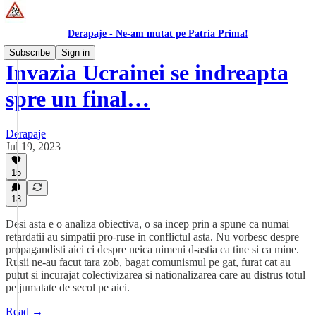
Derapaje - Ne-am mutat pe Patria Prima!
Subscribe
Sign in
Invazia Ucrainei se indreapta
spre un final…
Derapaje
Jul 19, 2023
15
18
Desi asta e o analiza obiectiva, o sa incep prin a spune ca numai
retardatii au simpatii pro-ruse in conflictul asta. Nu vorbesc despre
propagandisti aici ci despre neica nimeni d-astia ca tine si ca mine.
Rusii ne-au facut tara zob, bagat comunismul pe gat, furat cat au
putut si incurajat colectivizarea si nationalizarea care au distrus totul
pe jumatate de secol pe aici.
Read →