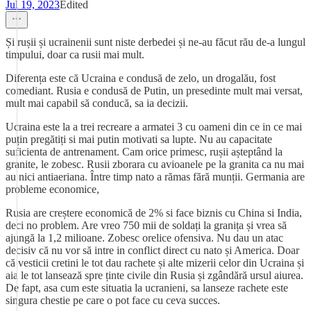
Jul 19, 2023
Edited
Și rușii și ucrainenii sunt niste derbedei și ne-au făcut rău de-a lungul
timpului, doar ca rusii mai mult.
Diferența este că Ucraina e condusă de zelo, un drogalău, fost
comediant. Rusia e condusă de Putin, un presedinte mult mai versat,
mult mai capabil să conducă, sa ia decizii.
Ucraina este la a trei recreare a armatei 3 cu oameni din ce in ce mai
puțin pregătiți si mai putin motivati sa lupte. Nu au capacitate
suficienta de antrenament. Cam orice primesc, rușii așteptând la
granite, le zobesc. Rusii zborara cu avioanele pe la granita ca nu mai
au nici antiaeriana. Între timp nato a rămas fără munții. Germania are
probleme economice,
Rusia are creștere economică de 2% si face biznis cu China si India,
deci no problem. Are vreo 750 mii de soldați la granița și vrea să
ajungă la 1,2 milioane. Zobesc orelice ofensiva. Nu dau un atac
decisiv că nu vor să intre in conflict direct cu nato și America. Doar
că vesticii cretini le tot dau rachete și alte mizerii celor din Ucraina și
aia le tot lansează spre ținte civile din Rusia și zgândără ursul aiurea.
De fapt, asa cum este situatia la ucranieni, sa lanseze rachete este
singura chestie pe care o pot face cu ceva succes.