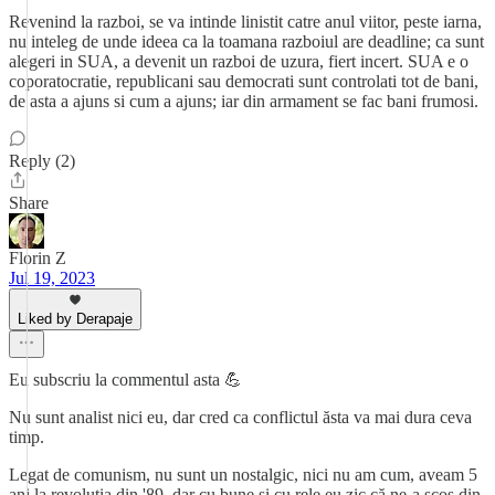
Revenind la razboi, se va intinde linistit catre anul viitor, peste iarna,
nu inteleg de unde ideea ca la toamana razboiul are deadline; ca sunt
alegeri in SUA, a devenit un razboi de uzura, fiert incert. SUA e o
coporatocratie, republicani sau democrati sunt controlati tot de bani,
de asta a ajuns si cum a ajuns; iar din armament se fac bani frumosi.
Reply (2)
Share
Florin Z
Jul 19, 2023
Liked by Derapaje
Eu subscriu la commentul asta 💪
Nu sunt analist nici eu, dar cred ca conflictul ăsta va mai dura ceva
timp.
Legat de comunism, nu sunt un nostalgic, nici nu am cum, aveam 5
ani la revoluția din '89, dar cu bune si cu rele eu zic că ne-a scos din