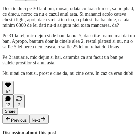
Deci te duci pe 30 la 4 pm, musai, odata cu toata lumea, sa fie jihad,
ce dracu, noroc ca nu e cazul anul asta. Si mananci acolo cateva
chestii light, apoi, daca vrei si tu cina, o platesti ba baiatule, ca aia
minim 6800 de lei dati nu-ti asigura nici toata mancarea, da?
Pe 31 la fel, mic dejun si de baut la ora 5, daca ti-e foame mai dai un
ban. Apropo, bautura doar la cinele alea 2, restul platesti si nu, nu o
sa fie 5 lei berea nemteasca, o sa fie 25 lei un rahat de Ursus.
Pe 2 ianuarie, mic dejun si hai, caramba ca am facut un ban pe
stalele prostilor si anul asta.
Nu uitati ca totusi, prost e cine da, nu cine cere. In caz ca erau dubii.
67
12
2
Share
Previous
Next
Discussion about this post