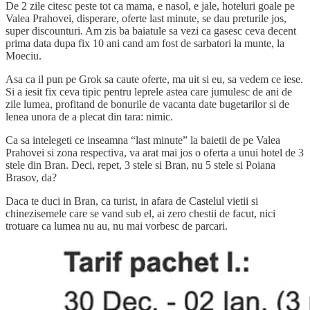
De 2 zile citesc peste tot ca mama, e nasol, e jale, hoteluri goale pe
Valea Prahovei, disperare, oferte last minute, se dau preturile jos,
super discounturi. Am zis ba baiatule sa vezi ca gasesc ceva decent
prima data dupa fix 10 ani cand am fost de sarbatori la munte, la
Moeciu.
Asa ca il pun pe Grok sa caute oferte, ma uit si eu, sa vedem ce iese.
Si a iesit fix ceva tipic pentru leprele astea care jumulesc de ani de
zile lumea, profitand de bonurile de vacanta date bugetarilor si de
lenea unora de a plecat din tara: nimic.
Ca sa intelegeti ce inseamna “last minute” la baietii de pe Valea
Prahovei si zona respectiva, va arat mai jos o oferta a unui hotel de 3
stele din Bran. Deci, repet, 3 stele si Bran, nu 5 stele si Poiana
Brasov, da?
Daca te duci in Bran, ca turist, in afara de Castelul vietii si
chinezisemele care se vand sub el, ai zero chestii de facut, nici
trotuare ca lumea nu au, nu mai vorbesc de parcari.