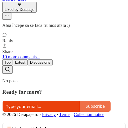
Liked by Derapaje
Abia începe să se facă frumos afară :)
Reply
Share
10 more comments...
Top
Latest
Discussions
No posts
Ready for more?
Subscribe
© 2026 Derapaje.ro
·
Privacy
∙
Terms
∙
Collection notice