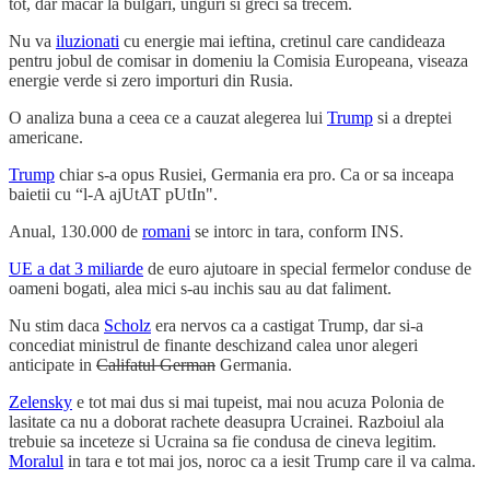
tot, dar macar la bulgari, unguri si greci sa trecem.
Nu va
iluzionati
cu energie mai ieftina, cretinul care candideaza
pentru jobul de comisar in domeniu la Comisia Europeana, viseaza
energie verde si zero importuri din Rusia.
O analiza buna a ceea ce a cauzat alegerea lui
Trump
si a dreptei
americane.
Trump
chiar s-a opus Rusiei, Germania era pro. Ca or sa inceapa
baietii cu “l-A ajUtAT pUtIn".
Anual, 130.000 de
romani
se intorc in tara, conform INS.
UE a dat 3 miliarde
de euro ajutoare in special fermelor conduse de
oameni bogati, alea mici s-au inchis sau au dat faliment.
Nu stim daca
Scholz
era nervos ca a castigat Trump, dar si-a
concediat ministrul de finante deschizand calea unor alegeri
anticipate in
Califatul German
Germania.
Zelensky
e tot mai dus si mai tupeist, mai nou acuza Polonia de
lasitate ca nu a doborat rachete deasupra Ucrainei. Razboiul ala
trebuie sa inceteze si Ucraina sa fie condusa de cineva legitim.
Moralul
in tara e tot mai jos, noroc ca a iesit Trump care il va calma.