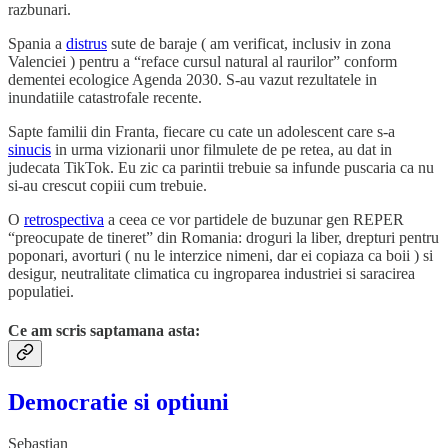
razbunari.
Spania a
distrus
sute de baraje ( am verificat, inclusiv in zona
Valenciei ) pentru a “reface cursul natural al raurilor” conform
dementei ecologice Agenda 2030. S-au vazut rezultatele in
inundatiile catastrofale recente.
Sapte familii din Franta, fiecare cu cate un adolescent care s-a
sinucis
in urma vizionarii unor filmulete de pe retea, au dat in
judecata TikTok. Eu zic ca parintii trebuie sa infunde puscaria ca nu
si-au crescut copiii cum trebuie.
O
retrospectiva
a ceea ce vor partidele de buzunar gen REPER
“preocupate de tineret” din Romania: droguri la liber, drepturi pentru
poponari, avorturi ( nu le interzice nimeni, dar ei copiaza ca boii ) si
desigur, neutralitate climatica cu ingroparea industriei si saracirea
populatiei.
Ce am scris saptamana asta:
Democratie si optiuni
Sebastian