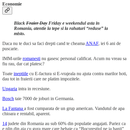
Economie
Black
Fraier Day
Friday e weekendul asta in
Romania, atentie la tepe si la rahaturi “reduse” la
misto.
Daca nu te duci sa faci drepti cand te cheama
ANAF
, iei 6 ani de
puscarie.
IMM-urile
romanesti
nu gasesc personal calificat. Acum nu vreau sa
fiu rau, dar cat platesc?
Toate
ineptiile
cu E-factura si E-vrajeala nu ajuta contra marilor hoti,
dau tot in fraierii care ne platim impozitele.
Ungaria
intra in recesiune.
Bosch
taie 7000 de joburi in Germania.
La Fantana
a fost cumparata de un grup american. Vandutul de apa
chioara e rentabil, aparent.
14
judete din Romania au sub 60% din populatie angajati. Pariez ca
e plin din aia cu gura mare care behaie ca “Bucurestiul ne ia banii”