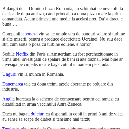
Bulangii de la Domino Pizza Romania, au schimbat pe neve oferta
clasica de dupa amiaza, cand primeai o a doua pizza mare la prima
comandata. Acum primesti una medie la acelasi pret. Da’ a dracu e
buna….
Companii
japoneze
vin sa ne umple tara de panouri solare si turbine
si alte mizerii, pentru a produce electricitate Ucrainei. Nu stiu daca
stiti cum arata o poza cu turbine eoliene, e horror.
Sediile
Netflix
din Paris si Amsterdam au fost perchezitionate in
urma unei investigatii de spalare de bani si alte traznai. Mai bine ar
invesiga pe ciupalezii care baga cutitul in oameni pe strada.
Ungurii
vin la munca in Romania.
Danemarca
taie cu doua treimi taxele aberante pe poluare din
industrie.
Anglia
lucreaza la o schema de compensare pentru cei ramasi cu
dizabilitati in urma vaccinului Astra-Zeneca.
Daca nu bagati
dulciuri
ca disperatii in copii in primi 3 ani de viata
au sanse sa scape de diabet si tensiune mai tarziu.
Teodosie
, ala dusu de la Constanta, a hirotonisit oameni pe naspa