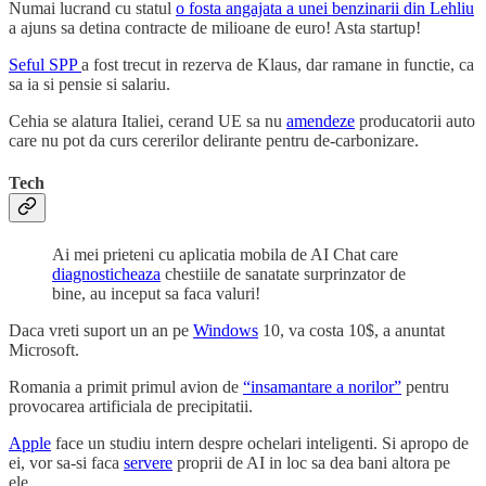
Numai lucrand cu statul
o fosta angajata a unei benzinarii din Lehliu
a ajuns sa detina contracte de milioane de euro! Asta startup!
Seful SPP
a fost trecut in rezerva de Klaus, dar ramane in functie, ca
sa ia si pensie si salariu.
Cehia se alatura Italiei, cerand UE sa nu
amendeze
producatorii auto
care nu pot da curs cererilor delirante pentru de-carbonizare.
Tech
Ai mei prieteni cu aplicatia mobila de AI Chat care
diagnosticheaza
chestiile de sanatate surprinzator de
bine, au inceput sa faca valuri!
Daca vreti suport un an pe
Windows
10, va costa 10$, a anuntat
Microsoft.
Romania a primit primul avion de
“insamantare a norilor”
pentru
provocarea artificiala de precipitatii.
Apple
face un studiu intern despre ochelari inteligenti. Si apropo de
ei, vor sa-si faca
servere
proprii de AI in loc sa dea bani altora pe
ele.