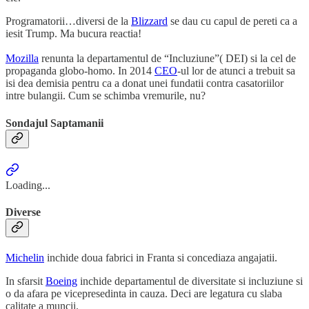
Programatorii…diversi de la
Blizzard
se dau cu capul de pereti ca a
iesit Trump. Ma bucura reactia!
Mozilla
renunta la departamentul de “Incluziune”( DEI) si la cel de
propaganda globo-homo. In 2014
CEO
-ul lor de atunci a trebuit sa
isi dea demisia pentru ca a donat unei fundatii contra casatoriilor
intre bulangii. Cum se schimba vremurile, nu?
Sondajul Saptamanii
Loading...
Diverse
Michelin
inchide doua fabrici in Franta si concediaza angajatii.
In sfarsit
Boeing
inchide departamentul de diversitate si incluziune si
o da afara pe vicepresedinta in cauza. Deci are legatura cu slaba
calitate a muncii.