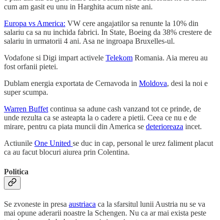
cum am gasit eu unu in Harghita acum niste ani.
Europa vs America:
VW cere angajatilor sa renunte la 10% din
salariu ca sa nu inchida fabrici. In State, Boeing da 38% crestere de
salariu in urmatorii 4 ani. Asa ne ingroapa Bruxelles-ul.
Vodafone si Digi impart activele
Telekom
Romania. Aia mereu au
fost orfanii pietei.
Dublam energia exportata de Cernavoda in
Moldova
, desi la noi e
super scumpa.
Warren Buffet
continua sa adune cash vanzand tot ce prinde, de
unde rezulta ca se asteapta la o cadere a pietii. Ceea ce nu e de
mirare, pentru ca piata muncii din America se
deterioreaza
incet.
Actiunile
One United
se duc in cap, personal le urez faliment placut
ca au facut blocuri aiurea prin Colentina.
Politica
Se zvoneste in presa
austriaca
ca la sfarsitul lunii Austria nu se va
mai opune aderarii noastre la Schengen. Nu ca ar mai exista peste