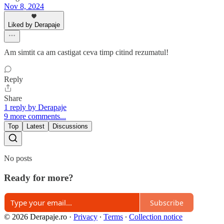
Nov 8, 2024
Liked by Derapaje
Am simtit ca am castigat ceva timp citind rezumatul!
Reply
Share
1 reply by Derapaje
9 more comments...
Top
Latest
Discussions
No posts
Ready for more?
Subscribe
© 2026 Derapaje.ro
·
Privacy
∙
Terms
∙
Collection notice