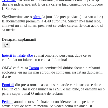
din alte judete, aparent. E ca aia care-si luau carnetul de conducere
la Suceava.
SkyShowtime are o
oferta
la juma’ de pret pe viata ( a ta sau a lor )
la abonamentul premium la 4.49 euro/luna. Sincer, m-a lasat rece,
am avut un an si nu am prea avut ce vedea care sa fie doar acolo si
sa merite.
Derapatii saptamanii
Ingerii in halate albe
au mai omorat o persoana, dupa ce au
confundat un infarct cu o colica abdominala.
OMW va furniza
Tarom
un combustibil dubios facut din rahaturi
ecologice, eu nu ma mai apropii de compania aia cat au dubiosenii
d-astea.
Fomistii
din presa romaneasca au sarit iar de cur in sus ca se duce
IT-ul in cap. Bai si cica munca la JYSK e mai bine, ca oamenii au o
parere super buna! O mizerie de reclama!
Petitiile
anonime or sa fie luate in considerare daca-s pe teme
sexuale sau de hartuire morala. Sa vedeti acum reclamatii si