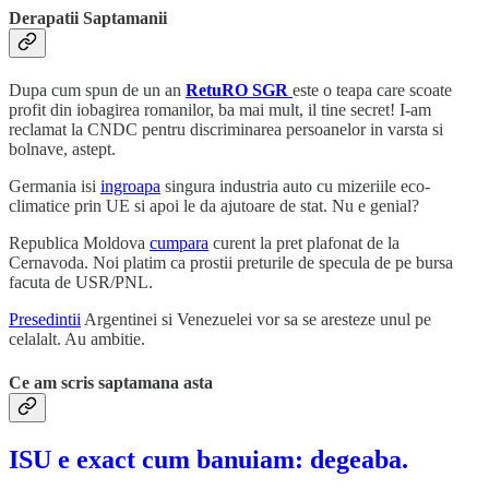
Derapatii Saptamanii
Dupa cum spun de un an
RetuRO SGR
este o teapa care scoate
profit din iobagirea romanilor, ba mai mult, il tine secret! I-am
reclamat la CNDC pentru discriminarea persoanelor in varsta si
bolnave, astept.
Germania isi
ingroapa
singura industria auto cu mizeriile eco-
climatice prin UE si apoi le da ajutoare de stat. Nu e genial?
Republica Moldova
cumpara
curent la pret plafonat de la
Cernavoda. Noi platim ca prostii preturile de specula de pe bursa
facuta de USR/PNL.
Presedintii
Argentinei si Venezuelei vor sa se aresteze unul pe
celalalt. Au ambitie.
Ce am scris saptamana asta
ISU e exact cum banuiam: degeaba.