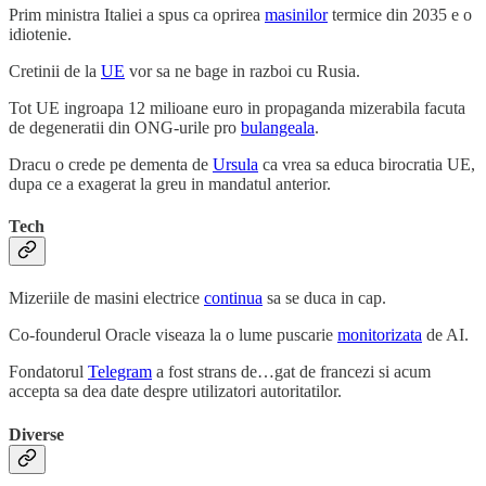
Prim ministra Italiei a spus ca oprirea
masinilor
termice din 2035 e o
idiotenie.
Cretinii de la
UE
vor sa ne bage in razboi cu Rusia.
Tot UE ingroapa 12 milioane euro in propaganda mizerabila facuta
de degeneratii din ONG-urile pro
bulangeala
.
Dracu o crede pe dementa de
Ursula
ca vrea sa educa birocratia UE,
dupa ce a exagerat la greu in mandatul anterior.
Tech
Mizeriile de masini electrice
continua
sa se duca in cap.
Co-founderul Oracle viseaza la o lume puscarie
monitorizata
de AI.
Fondatorul
Telegram
a fost strans de…gat de francezi si acum
accepta sa dea date despre utilizatori autoritatilor.
Diverse