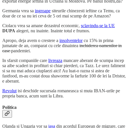
exportat energie ieftina in Ucraina si Moldova. Pe banul nostru,da?
Germania vrea sa
ingroape
siteurile chinezesti ieftine ca Temu, ca
doar de ce sa nu iei ceva de 5 ori mai scump de pe Amazon?
Ciolacu vrea sa amane dezastrul economic,
sclavindu-se la UE
DUPA
alegeri, nu inainte. Inainte totul e frumos.
Apropo, deja avem o crestere a
insolventelor
cu 15% in prima
jumatate de an, comparat cu cele dinaintea
inchiderea oamenilor in
case
pandemiei.
In sfarsit companiile care
livreaza
mancare aberant de scumpa incep
sa aibe scaderi in profituri si chiar pierderi, ca Tazz. Le urez faliment
si sa nu mai aduca ciuplaezi aici! Au luat-o razna si astea de
fastfood, m-au costat doua shaworme la farfurie 100 de lei la Dristor,
e aberant.
Revolut
isi deschide sucursala romaneasca si muta IBAN-urile pe
propria banca, acum sunt la Libra.
Politica
Olanda si Ungaria vor sa
iasa
din acordul European de migrare, care