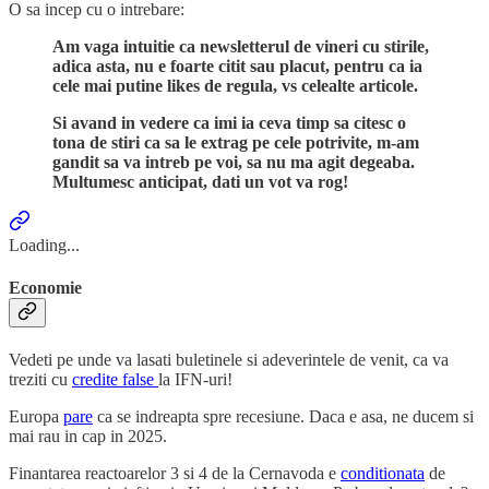
O sa incep cu o intrebare:
Am vaga intuitie ca newsletterul de vineri cu stirile,
adica asta, nu e foarte citit sau placut, pentru ca ia
cele mai putine likes de regula, vs celealte articole.
Si avand in vedere ca imi ia ceva timp sa citesc o
tona de stiri ca sa le extrag pe cele potrivite, m-am
gandit sa va intreb pe voi, sa nu ma agit degeaba.
Multumesc anticipat, dati un vot va rog!
Loading...
Economie
Vedeti pe unde va lasati buletinele si adeverintele de venit, ca va
treziti cu
credite false
la IFN-uri!
Europa
pare
ca se indreapta spre recesiune. Daca e asa, ne ducem si
mai rau in cap in 2025.
Finantarea reactoarelor 3 si 4 de la Cernavoda e
conditionata
de