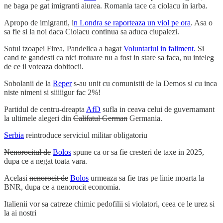
ne baga pe gat imigranti aiurea. Romania tace ca ciolacu in iarba.
Apropo de imigranti, i
n Londra se raporteaza un viol pe ora
. Asa o
sa fie si la noi daca Ciolacu continua sa aduca ciupalezi.
Sotul tzoapei Firea, Pandelica a bagat
Voluntariul in faliment.
Si
cand te gandesti ca nici trotuare nu a fost in stare sa faca, nu inteleg
de ce il voteaza dobitocii.
Sobolanii de la
Reper
s-au unit cu comunistii de la Demos si cu inca
niste nimeni si siiiiigur fac 2%!
Partidul de centru-dreapta
AfD
sufla in ceava celui de guvernamant
la ultimele alegeri din
Califatul German
Germania.
Serbia
reintroduce serviciul militar obligatoriu
Nenorocitul de
Bolos
spune ca or sa fie cresteri de taxe in 2025,
dupa ce a negat toata vara.
Acelasi
nenorocit de
Bolos
urmeaza sa fie tras pe linie moarta la
BNR, dupa ce a nenorocit economia.
Italienii vor sa catreze chimic pedofilii si violatori, ceea ce le urez si
la ai nostri