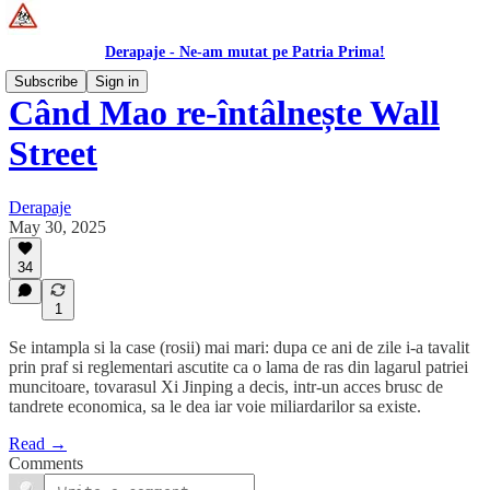
Derapaje - Ne-am mutat pe Patria Prima!
Subscribe
Sign in
Când Mao re-întâlnește Wall
Street
Derapaje
May 30, 2025
34
1
Se intampla si la case (rosii) mai mari: dupa ce ani de zile i-a tavalit
prin praf si reglementari ascutite ca o lama de ras din lagarul patriei
muncitoare, tovarasul Xi Jinping a decis, intr-un acces brusc de
tandrete economica, sa le dea iar voie miliardarilor sa existe.
Read →
Comments