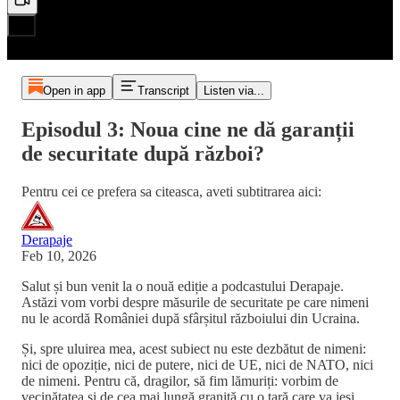
Open in app
Transcript
Listen via...
Episodul 3: Noua cine ne dă garanții
de securitate după război?
Pentru cei ce prefera sa citeasca, aveti subtitrarea aici:
Derapaje
Feb 10, 2026
Salut și bun venit la o nouă ediție a podcastului Derapaje.
Astăzi vom vorbi despre măsurile de securitate pe care nimeni
nu le acordă României după sfârșitul războiului din Ucraina.
Și, spre uluirea mea, acest subiect nu este dezbătut de nimeni:
nici de opoziție, nici de putere, nici de UE, nici de NATO, nici
de nimeni. Pentru că, dragilor, să fim lămuriți: vorbim de
vecinătatea și de cea mai lungă graniță cu o țară care va ieși