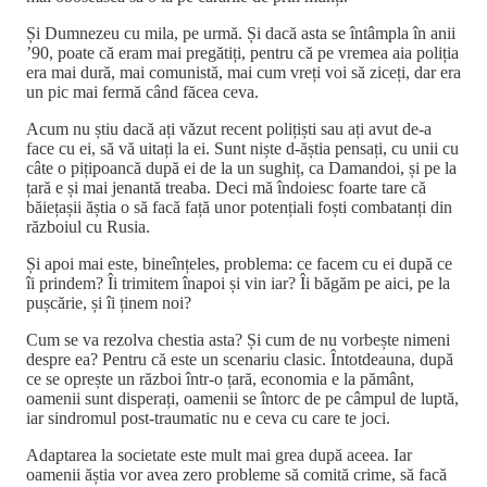
Și Dumnezeu cu mila, pe urmă. Și dacă asta se întâmpla în anii
’90, poate că eram mai pregătiți, pentru că pe vremea aia poliția
era mai dură, mai comunistă, mai cum vreți voi să ziceți, dar era
un pic mai fermă când făcea ceva.
Acum nu știu dacă ați văzut recent polițiști sau ați avut de-a
face cu ei, să vă uitați la ei. Sunt niște d-ăștia pensați, cu unii cu
câte o pițipoancă după ei de la un sughiț, ca Damandoi, și pe la
țară e și mai jenantă treaba. Deci mă îndoiesc foarte tare că
băiețașii ăștia o să facă față unor potențiali foști combatanți din
războiul cu Rusia.
Și apoi mai este, bineînțeles, problema: ce facem cu ei după ce
îi prindem? Îi trimitem înapoi și vin iar? Îi băgăm pe aici, pe la
pușcărie, și îi ținem noi?
Cum se va rezolva chestia asta? Și cum de nu vorbește nimeni
despre ea? Pentru că este un scenariu clasic. Întotdeauna, după
ce se oprește un război într-o țară, economia e la pământ,
oamenii sunt disperați, oamenii se întorc de pe câmpul de luptă,
iar sindromul post-traumatic nu e ceva cu care te joci.
Adaptarea la societate este mult mai grea după aceea. Iar
oamenii ăștia vor avea zero probleme să comită crime, să facă