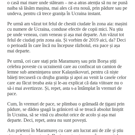
o casă mai mare unde stăteam – ne-a atras atenția să nu ne pună
naiba să lăsăm mașina, mai ales că era nouă, prin pădure sau pe
undeva, pentru că trece granița în Ucraina instant.
Pe urmă am văzut tot felul de chestii ciudate în zona aia: mașini
cu numere de Ucraina, conduse efectiv de copii mici. Nu știu
pe unde veneau, cum veneau și așa mai departe. Am văzut tot
felul de ciudați prin zona aia. Și vorbim de 2019 aici, da? Deci
o perioadă în care încă nu începuse războiul, era pace și așa
mai departe.
Pe urmă, cei care stați prin Maramureș sau prin Borșa știți
celebra poveste cu ucrainenii care au confiscat un camion de
lemne sub amenințarea unor Kalașnikovuri, pentru că niște
băieți trecuseră cu drujba granița și apoi au venit la casele celor
care au făcut treaba asta și le-au explicat că data viitoare nu o
să-i mai avertizeze. Și, repet, asta s-a întâmplat în vremuri de
pace.
Cum, în vremuri de pace, se plimbau o grămadă de țigani prin
pădure, se dădea șpagă la grăniceri să se treacă absolut liniștit
în Ucraina, să se vină cu absolut orice de acolo și așa mai
departe. Deci, repet, astea nu sunt povești.
Am prieteni în Maramureș cu care am lucrat ani de zile și știu