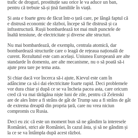
trafic de droguri, prostituție sau orice le va aduce un ban,
pentru că trebuie să-și țină familiile în viață.
Și asta e foarte greu de făcut într-o țară care, pe lângă faptul că
e distrusă economic de război, începe să fie distrusă și ca
infrastructură. Rușii bombardează tot mai mult punctele de
înaltă tensiune, de electricitate și diverse alte structuri.
Nu mai bombardează, de exemplu, centrala atomică, dar
bombardează structurile care o leagă de rețeaua națională de
curent. Rezultatul este cam același. Uniunea Europeană are alte
standarde în domeniu, are alte mecanisme, nu o să poată să-i
ajute prea tare pe tema asta.
Și chiar dacă vor încerca să-i ajute, Kievul este cam în
adâncime ca să-i dai electricitate foarte rapid. Deci problemele
vor dura chiar și după ce se va încheia pacea asta, care oricum
cred că va mai tărăgăna niște luni de zile, pentru că Zelenski
are de ales între a fi strâns de gât de Trump sau a fi strâns de gât
de extrema dreaptă din propria țară, care nu vrea niciun
compromis cu Rusia.
Deci eu zic că este un moment bun să ne gândim la interesele
României, strict ale României, în cazul ăsta, și să ne gândim și
la ce se va întâmpla după acest război.