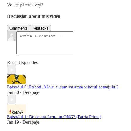
Voi ce părere aveți?
Discussion about this video
Comments
Restacks
Recent Episodes
Episodul 2: Roboti, AI-uri si cum va arata viitorul somajului?
Jan 30
Derapaje
•
Episodul 1: De ce am facut un ONG? (Patria Prima)
Jan 19
Derapaje
•