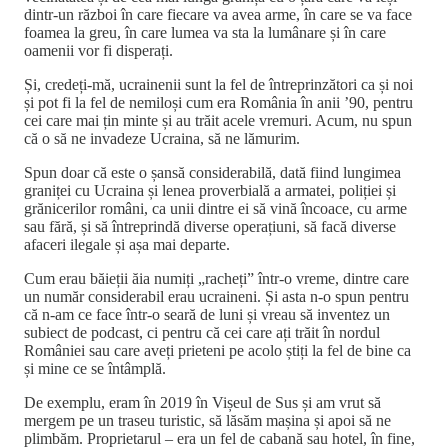
dintr-un război în care fiecare va avea arme, în care se va face
foamea la greu, în care lumea va sta la lumânare și în care
oamenii vor fi disperați.
Și, credeți-mă, ucrainenii sunt la fel de întreprinzători ca și noi
și pot fi la fel de nemiloși cum era România în anii ’90, pentru
cei care mai țin minte și au trăit acele vremuri. Acum, nu spun
că o să ne invadeze Ucraina, să ne lămurim.
Spun doar că este o șansă considerabilă, dată fiind lungimea
graniței cu Ucraina și lenea proverbială a armatei, poliției și
grănicerilor români, ca unii dintre ei să vină încoace, cu arme
sau fără, și să întreprindă diverse operațiuni, să facă diverse
afaceri ilegale și așa mai departe.
Cum erau băieții ăia numiți „racheți” într-o vreme, dintre care
un număr considerabil erau ucraineni. Și asta n-o spun pentru
că n-am ce face într-o seară de luni și vreau să inventez un
subiect de podcast, ci pentru că cei care ați trăit în nordul
României sau care aveți prieteni pe acolo știți la fel de bine ca
și mine ce se întâmplă.
De exemplu, eram în 2019 în Vișeul de Sus și am vrut să
mergem pe un traseu turistic, să lăsăm mașina și apoi să ne
plimbăm. Proprietarul – era un fel de cabană sau hotel, în fine,