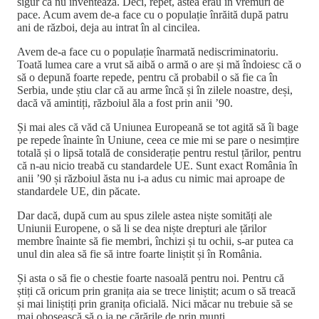
sigur că nu inventează. Deci, repet, astea erau în vremuri de
pace. Acum avem de-a face cu o populație înrăită după patru
ani de război, deja au intrat în al cincilea.
Avem de-a face cu o populație înarmată nediscriminatoriu.
Toată lumea care a vrut să aibă o armă o are și mă îndoiesc că o
să o depună foarte repede, pentru că probabil o să fie ca în
Serbia, unde știu clar că au arme încă și în zilele noastre, deși,
dacă vă amintiți, războiul ăla a fost prin anii ’90.
Și mai ales că văd că Uniunea Europeană se tot agită să îi bage
pe repede înainte în Uniune, ceea ce mie mi se pare o nesimțire
totală și o lipsă totală de considerație pentru restul țărilor, pentru
că n-au nicio treabă cu standardele UE. Sunt exact România în
anii ’90 și războiul ăsta nu i-a adus cu nimic mai aproape de
standardele UE, din păcate.
Dar dacă, după cum au spus zilele astea niște somități ale
Uniunii Europene, o să li se dea niște drepturi ale țărilor
membre înainte să fie membri, închizi și tu ochii, s-ar putea ca
unul din alea să fie să intre foarte liniștit și în România.
Și asta o să fie o chestie foarte nasoală pentru noi. Pentru că
știți că oricum prin granița aia se trece liniștit; acum o să treacă
și mai liniștiți prin granița oficială. Nici măcar nu trebuie să se
mai obosească să o ia pe cărările de prin munți.