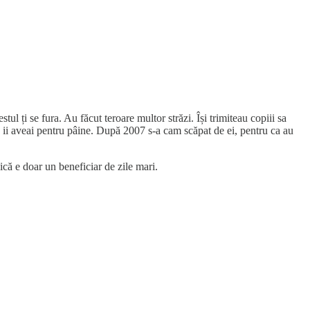
tul ți se fura. Au făcut teroare multor străzi. Își trimiteau copiii sa
re ii aveai pentru pâine. După 2007 s-a cam scăpat de ei, pentru ca au
nică e doar un beneficiar de zile mari.