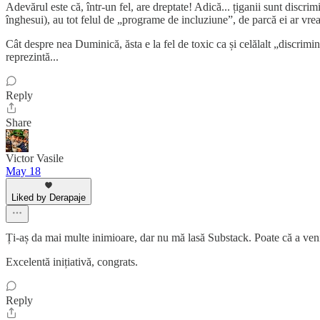
Adevărul este că, într-un fel, are dreptate! Adică... țiganii sunt discrim
înghesui), au tot felul de „programe de incluziune”, de parcă ei ar vrea s
Cât despre nea Duminică, ăsta e la fel de toxic ca și celălalt „discrimi
reprezintă...
Reply
Share
Victor Vasile
May 18
Liked by Derapaje
Ți-aș da mai multe inimioare, dar nu mă lasă Substack. Poate că a veni
Excelentă inițiativă, congrats.
Reply