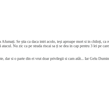
fumați. Se știa ca daca intri acolo, ieși aproape mort si in chiloți, ca res
atacul. Nu zic ca pe strada riscai sa ți se dea in cap pentru 3 lei pe ca
bie, dar si o parte din ei vrut doar privilegii si cam atât... Iar Gelu Dumi