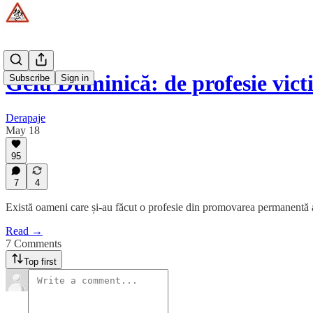
Gelu Duminică: de profesie vic
Subscribe
Sign in
Derapaje
May 18
95
7
4
Există oameni care și-au făcut o profesie din promovarea permanentă a u
Read →
7 Comments
Top first