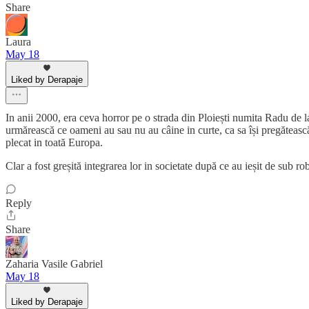
Share
Laura
May 18
Liked by Derapaje
In anii 2000, era ceva horror pe o strada din Ploiești numita Radu de la A
urmărească ce oameni au sau nu au câine in curte, ca sa își pregătească 
plecat in toată Europa.
Clar a fost greșită integrarea lor in societate după ce au ieșit de sub ro
Reply
Share
Zaharia Vasile Gabriel
May 18
Liked by Derapaje