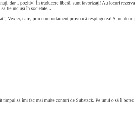
inați, dar... pozitiv! În traducere liberă, sunt favorizați! Au locuri rezerv
ă fie incluși în societate...
nat”, Vexler, care, prin comportament provoacă respingerea! Și nu doar pe
t timpul să îmi fac mai multe conturi de Substack. Pe unul o să îl bote