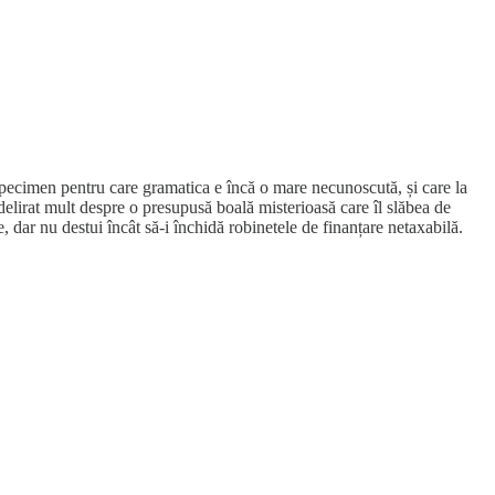
pecimen pentru care gramatica e încă o mare necunoscută, și care la
delirat mult despre o presupusă boală misterioasă care îl slăbea de
 dar nu destui încât să-i închidă robinetele de finanțare netaxabilă.