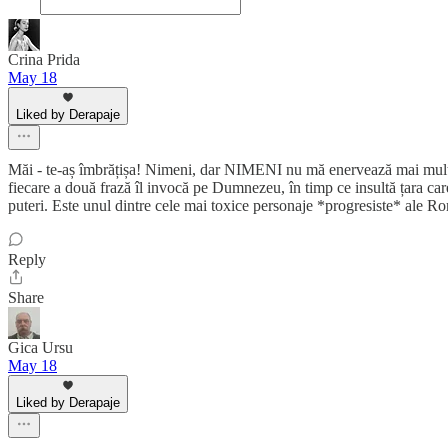
Crina Prida
May 18
Liked by Derapaje
Măi - te-aș îmbrățișa! Nimeni, dar NIMENI nu mă enervează mai mult pr
fiecare a două frază îl invocă pe Dumnezeu, în timp ce insultă țara car
puteri. Este unul dintre cele mai toxice personaje *progresiste* ale Rom
Reply
Share
Gica Ursu
May 18
Liked by Derapaje