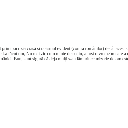
in ipocrizia crasă și rasismul evident (contra românilor) decât acest s
e l-a făcut om, Nu mai zic cum minte de senin, a fost o vreme în care a 
âniei. Bun, sunt sigură că deja mulți s-au lămurit ce mizerie de om este,