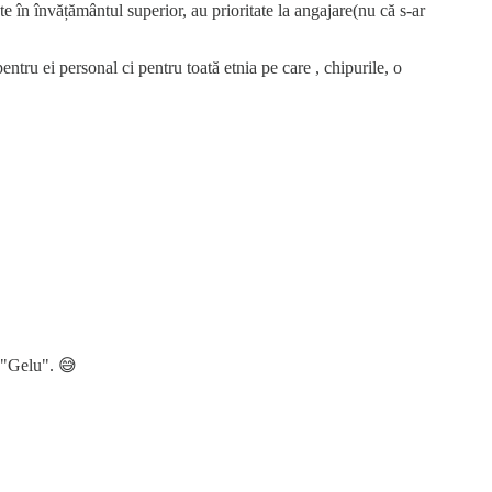
ate în învățământul superior, au prioritate la angajare(nu că s-ar
ntru ei personal ci pentru toată etnia pe care , chipurile, o
z "Gelu". 😅