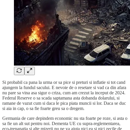
Si probabil ca pana la urma or sa pice si preturi si inflatie si tot cand
ajungem la fundul sacului. E nevoie de o resetare si vad ca din afara
nu pare sa vina asa sigur o criza, cum am crezut la inceput de 2024.
Federal Reserve o sa scada saptamana asta dobanda dolarului, si
ramane de vazut cum si daca le pica piata muncii si lor. Daca se duc
si aia in cap, o sa fie foarte greu sa o dregem.
Germania de care depindem economic nu sta foarte pe roze, si asta o
sa fie un alt sut pentru noi. Dementa UE cu supra-reglementarea,
eco-trepanatia si alte mizerii nu ne va ajuta nici ea si nici zecile de