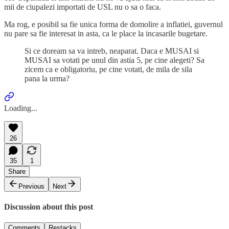
mii de ciupalezi importati de USL nu o sa o faca.
Ma rog, e posibil sa fie unica forma de domolire a inflatiei, guvernul
nu pare sa fie interesat in asta, ca le place la incasarile bugetare.
Si ce doream sa va intreb, neaparat. Daca e MUSAI si
MUSAI sa votati pe unul din astia 5, pe cine alegeti? Sa
zicem ca e obligatoriu, pe cine votati, de mila de sila
pana la urma?
Loading...
26
35
1
Share
Previous
Next
Discussion about this post
Comments
Restacks