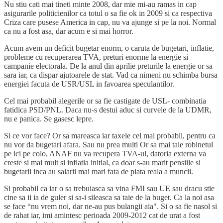
Nu stiu cati mai tineti minte 2008, dar mie mi-au ramas in cap
asigurarile politicienilor ca totul o sa fie ok in 2009 si ca respectiva
Criza care pusese America in cap, nu va ajunge si pe la noi. Normal
ca nu a fost asa, dar acum e si mai horror.
Acum avem un deficit bugetar enorm, o caruta de bugetari, inflatie,
probleme cu recuperarea TVA, preturi enorme la energie si
campanie electorala. De la anul din aprilie preturile la energie or sa
sara iar, ca dispar ajutoarele de stat. Vad ca nimeni nu schimba bursa
energiei facuta de USR/USL in favoarea speculantilor.
Cel mai probabil alegerile or sa fie castigate de USL- combinatia
fatidica PSD/PNL. Daca nu-s destui aduc si curvele de la UDMR,
nu e panica. Se gasesc lepre.
Si ce vor face? Or sa mareasca iar taxele cel mai probabil, pentru ca
nu vor da bugetari afara. Sau nu prea multi Or sa mai taie robinetul
pe ici pe colo, ANAF nu va recupera TVA-ul, datoria externa va
creste si mai mult si inflatia initial, ca doar s-au marit pensiile si
bugetarii inca au salarii mai mari fata de piata reala a muncii.
Si probabil ca iar o sa trebuiasca sa vina FMI sau UE sau dracu stie
cine sa ii ia de guler si sa-i sileasca sa taie de la buget. Ca la noi asa
se face “nu vrem noi, dar ne-au pus bulangii aia". Si o sa fie nasol si
de rahat iar, imi amintesc perioada 2009-2012 cat de urat a fost