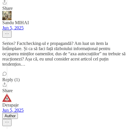
Share
Sandu MIHAI
Jun 5, 2025
Serios? Factchecking-ul e propagandă? Am luat un item la
întâmplare. Și ca să faci față războiului informațional pentru
ocuparea minților oamenilor, dus de “axa autocrațiilor” nu trebuie să
reacționezi? Așa că, eu unul consider acest articol cel puțin
tendențios…
Reply (1)
Share
Derapaje
Jun 5, 2025
Author