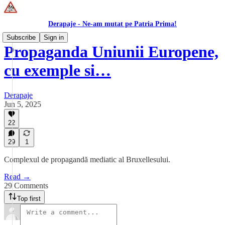
Derapaje - Ne-am mutat pe Patria Prima!
Subscribe
Sign in
Propaganda Uniunii Europene,
cu exemple si…
Derapaje
Jun 5, 2025
22
29
1
Complexul de propagandă mediatic al Bruxellesului.
Read →
29 Comments
Top first