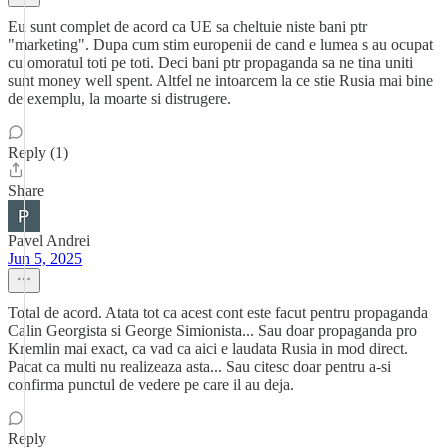
Eu sunt complet de acord ca UE sa cheltuie niste bani ptr
"marketing". Dupa cum stim europenii de cand e lumea s au ocupat
cu omoratul toti pe toti. Deci bani ptr propaganda sa ne tina uniti
sunt money well spent. Altfel ne intoarcem la ce stie Rusia mai bine
de exemplu, la moarte si distrugere.
Reply (1)
Share
Pavel Andrei
Jun 5, 2025
Total de acord. Atata tot ca acest cont este facut pentru propaganda
Calin Georgista si George Simionista... Sau doar propaganda pro
Kremlin mai exact, ca vad ca aici e laudata Rusia in mod direct.
Pacat ca multi nu realizeaza asta... Sau citesc doar pentru a-si
confirma punctul de vedere pe care il au deja.
Reply