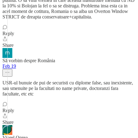
putinta. O sa vina vremea in care aceasta masturbare mentala cu ND
la 10% si Bolojan la fel o sa se distruga. Problema insa esta ca in
acel moment de cotitura, Romania o sa aiba un Overton Window
STRICT de dreapta conservatoare+capitalista.
Reply
Share
Să vorbim despre România
Feb 19
USR-ul bunuie de pui de securisti cu diplome false, sau inexistente,
sau smenuite pe la facultati no name private, doctoranzi fara
facultate, etc etc
Reply
Share
Viorel Oprea