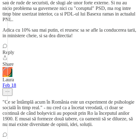
sau de rude de securisti, de slugi ale unor forte externe. Si nu au
nicio problema sa guverneze nici cu "coruptul" PSD, ma rog intre
timp bine userizat interior, ca si PDL-ul lui Basexu ramas in actualul
PNL.
Adica cu 10% sau mai putin, ei reusesc sa se afle la conducerea tarii,
in ministere cheie, si sa dea directia!
Reply
Share
Laura
Feb 18
"Ce se întâmplă acum în România este un experiment de psihologie
socială în timp real." - nu cred ca a încetat vreodată, ci doar se
continuă de când bolșevicii au poposit prin Ro la începutul anilor
1900. E musai să formeze două tabere, ca oamenii să se dilueze, să
nu mai existe diversitate de opinii, idei, soluții.