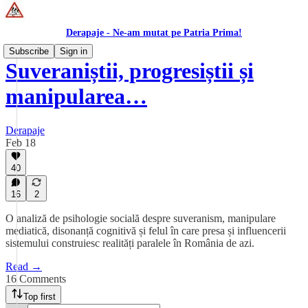
Derapaje - Ne-am mutat pe Patria Prima!
Subscribe
Sign in
Suveraniștii, progresiștii și
manipularea…
Derapaje
Feb 18
40
16
2
O analiză de psihologie socială despre suveranism, manipulare
mediatică, disonanță cognitivă și felul în care presa și influencerii
sistemului construiesc realități paralele în România de azi.
Read →
16 Comments
Top first