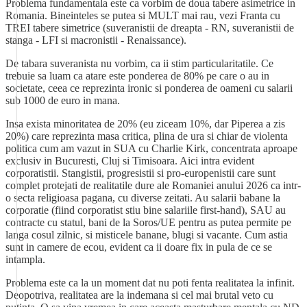
Problema fundamentala este ca vorbim de doua tabere asimetrice in
Romania. Bineinteles se putea si MULT mai rau, vezi Franta cu
TREI tabere simetrice (suveranistii de dreapta - RN, suveranistii de
stanga - LFI si macronistii - Renaissance).
De tabara suveranista nu vorbim, ca ii stim particularitatile. Ce
trebuie sa luam ca atare este ponderea de 80% pe care o au in
societate, ceea ce reprezinta ironic si ponderea de oameni cu salarii
sub 1000 de euro in mana.
Insa exista minoritatea de 20% (eu ziceam 10%, dar Piperea a zis
20%) care reprezinta masa critica, plina de ura si chiar de violenta
politica cum am vazut in SUA cu Charlie Kirk, concentrata aproape
exclusiv in Bucuresti, Cluj si Timisoara. Aici intra evident
corporatistii. Stangistii, progresistii si pro-europenistii care sunt
complet protejati de realitatile dure ale Romaniei anului 2026 ca intr-
o secta religioasa pagana, cu diverse zeitati. Au salarii babane la
corporatie (fiind corporatist stiu bine salariile first-hand), SAU au
contracte cu statul, bani de la Soros/UE pentru as putea permite pe
langa cosul zilnic, si misticele banane, blugi si vacante. Cum astia
sunt in camere de ecou, evident ca ii doare fix in pula de ce se
intampla.
Problema este ca la un moment dat nu poti fenta realitatea la infinit.
Deopotriva, realitatea are la indemana si cel mai brutal veto cu