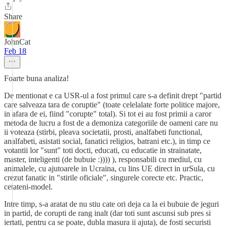
Share
JohnCat
Feb 18
Foarte buna analiza!
De mentionat e ca USR-ul a fost primul care s-a definit drept "partid
care salveaza tara de coruptie" (toate celelalate forte politice majore,
in afara de ei, fiind "corupte" total). Si tot ei au fost primii a caror
metoda de lucru a fost de a demoniza categoriile de oameni care nu
ii voteaza (stirbi, pleava societatii, prosti, analfabeti functional,
analfabeti, asistati social, fanatici religios, batrani etc.), in timp ce
votantii lor "sunt" toti docti, educati, cu educatie in strainatate,
master, inteligenti (de bubuie :)))) ), responsabili cu mediul, cu
animalele, cu ajutoarele in Ucraina, cu lins UE direct in urSula, cu
crezut fanatic in "stirile oficiale", singurele corecte etc. Practic,
cetateni-model.
Intre timp, s-a aratat de nu stiu cate ori deja ca la ei bubuie de jeguri
in partid, de corupti de rang inalt (dar toti sunt ascunsi sub pres si
iertati, pentru ca se poate, dubla masura ii ajuta), de fosti securisti