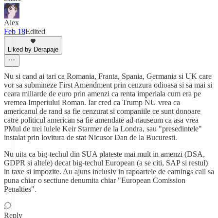
Alex
Feb 18
Edited
Liked by Derapaje
Nu si cand ai tari ca Romania, Franta, Spania, Germania si UK care
vor sa submineze First Amendment prin cenzura odioasa si sa mai si
ceara miliarde de euro prin amenzi ca renta imperiala cum era pe
vremea Imperiului Roman. Iar cred ca Trump NU vrea ca
americanul de rand sa fie cenzurat si companiile ce sunt donoare
catre politicul american sa fie amendate ad-nauseum ca asa vrea
PMul de trei lulele Keir Starmer de la Londra, sau "presedintele"
instalat prin lovitura de stat Nicusor Dan de la Bucuresti.
Nu uita ca big-techul din SUA plateste mai mult in amenzi (DSA,
GDPR si altele) decat big-techul European (a se citi, SAP si restul)
in taxe si impozite. Au ajuns inclusiv in rapoartele de earnings call sa
puna chiar o sectiune denumita chiar "European Comission
Penalties".
Reply