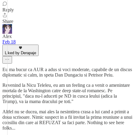
Reply
Share
Alex
Feb 18
Liked by Derapaje
Eu ma bucur ca AUR a adus si voci moderate, capabile de un discus
diplomatic si calm, in speta Dan Dungaciu si Petrisor Peiu.
Revenind la Nicu Teleleu, eu am un feeling ca a venit o amenintare
mortala de la Washington catre deep state-ul romanesc. Pe
principiul, "daca nu-l aduceti pe ND in cusca leului (adica la
Trump), va ia mama dracului pe toti."
Altfel nu se ducea, mai ales la nesimtirea crasa a lui cand a primit a
doua scrisoare. Nimic suspect in a fii invitat la prima reuniune a unui
consiliu din care ai REFUZAT sa faci parte. Nothing to see here
folks...