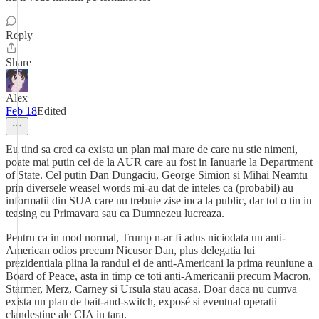
Reply
Share
Alex
Feb 18
Edited
Eu tind sa cred ca exista un plan mai mare de care nu stie nimeni,
poate mai putin cei de la AUR care au fost in Ianuarie la Department
of State. Cel putin Dan Dungaciu, George Simion si Mihai Neamtu
prin diversele weasel words mi-au dat de inteles ca (probabil) au
informatii din SUA care nu trebuie zise inca la public, dar tot o tin in
teasing cu Primavara sau ca Dumnezeu lucreaza.
Pentru ca in mod normal, Trump n-ar fi adus niciodata un anti-
American odios precum Nicusor Dan, plus delegatia lui
prezidentiala plina la randul ei de anti-Americani la prima reuniune a
Board of Peace, asta in timp ce toti anti-Americanii precum Macron,
Starmer, Merz, Carney si Ursula stau acasa. Doar daca nu cumva
exista un plan de bait-and-switch, exposé si eventual operatii
clandestine ale CIA in tara.