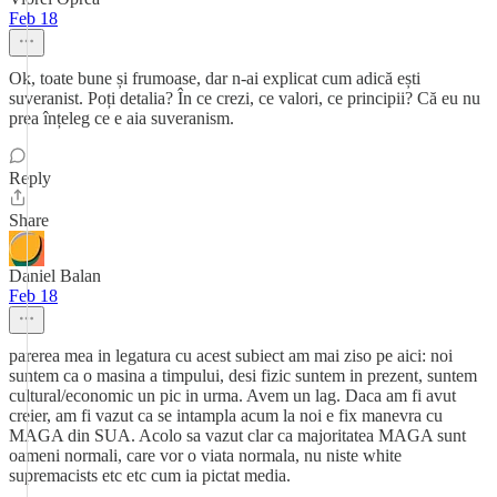
Feb 18
Ok, toate bune și frumoase, dar n-ai explicat cum adică ești
suveranist. Poți detalia? În ce crezi, ce valori, ce principii? Că eu nu
prea înțeleg ce e aia suveranism.
Reply
Share
Daniel Balan
Feb 18
parerea mea in legatura cu acest subiect am mai ziso pe aici: noi
suntem ca o masina a timpului, desi fizic suntem in prezent, suntem
cultural/economic un pic in urma. Avem un lag. Daca am fi avut
creier, am fi vazut ca se intampla acum la noi e fix manevra cu
MAGA din SUA. Acolo sa vazut clar ca majoritatea MAGA sunt
oameni normali, care vor o viata normala, nu niste white
supremacists etc etc cum ia pictat media.